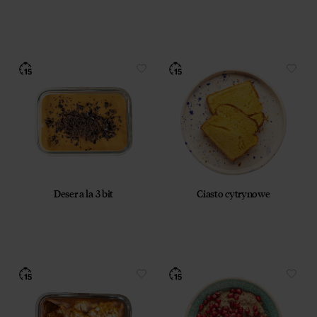
elektroniczną za pośrednictwem wiadomości e‑mail,
przez Współadministratorów (Respo Wrzosek
Witkowski SK, Respo Wydawnictwo S.C. oraz
RespoMed sp.z o.o, TEKA TRADE sp. z o.o.)
Przyjmuję do wiadomości, że przysługuje mi prawo
do wycofania powyższej zgody w każdym czasie.
Zobacz, jak przetwarzamy Twoje dane osobowe.
Zapoznaj się z naszą
Polityką prywatności
Respo
Deser a la 3 bit
Ciasto cytrynowe