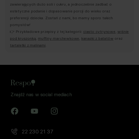
zawierających dużo soli i cukru, a jednocześnie zadbać o
estetyczne podanie i dopasowanie porcji do wieku oraz
preferencji dziecka. Zostań z nami, bo mamy sporo takich
pomysłów!
👉 Przykładowe przepisy z tej kategorii:
ciasto cytrynowe
,
wiśnie
pod kruszonką
,
muffiny marchewkowe
,
kanapki z batatów
oraz
tartaletki z malinami
.
Znajdź nas w social mediach
22 230 21 37