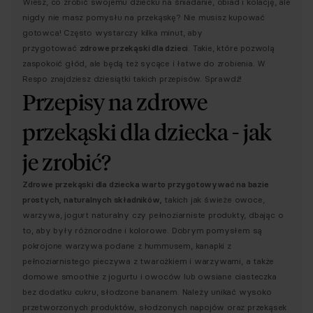
Wiesz, co zrobić swojemu dziecku na śniadanie, obiad i kolację, ale
nigdy nie masz pomysłu na przekąskę? Nie musisz kupować
gotowca! Często wystarczy kilka minut, aby
przygotować
zdrowe przekąski dla dzieci
. Takie, które pozwolą
zaspokoić głód, ale będą też sycące i łatwe do zrobienia. W
Respo znajdziesz dziesiątki takich przepisów. Sprawdź!
Przepisy na zdrowe
przekąski dla dziecka - jak
je zrobić?
Zdrowe przekąski dla dziecka warto przygotowywać na bazie
prostych, naturalnych składników,
takich jak świeże owoce,
warzywa, jogurt naturalny czy pełnoziarniste produkty, dbając o
to, aby były różnorodne i kolorowe. Dobrym pomysłem są
pokrojone warzywa podane z hummusem, kanapki z
pełnoziarnistego pieczywa z twarożkiem i warzywami, a także
domowe smoothie z jogurtu i owoców lub owsiane ciasteczka
bez dodatku cukru, słodzone bananem. Należy unikać wysoko
przetworzonych produktów, słodzonych napojów oraz przekąsek