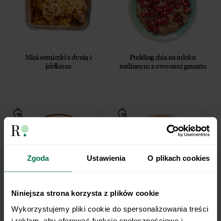
Mini serniczki z dynią i
Pudding chia na mleku
jabłkiem
roślinnym z owocami granatu
Zgoda
Ustawienia
O plikach cookies
Niniejsza strona korzysta z plików cookie
Pieczone jabłka pod owsianą
Owsiane batoniki z czekoladą i
Wykorzystujemy pliki cookie do spersonalizowania treści 
kruszonką
orzechami
i reklam, aby oferować funkcje społecznościowe i 