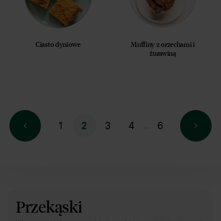
Ciasto dyniowe
Muffiny z orzechami i
żurawiną
1
3
4
6
2
…
Przekąski