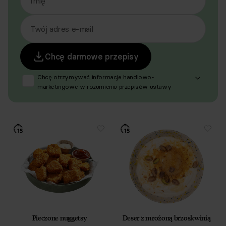
Imię
Twój adres e-mail
Chcę darmowe przepisy
Chcę otrzymywać informacje handlowo-
marketingowe w rozumieniu przepisów ustawy
z dnia 18 lipca 2002 r. o świadczeniu usług drogą
elektroniczną (Dz. U. z 2020 r. poz. 344 oraz z 2024 r.
poz. 1222), produktów, usług i ofert promocyjnych
dotyczących oferty Respo Wrzosek Witkowski SK,
Respo Wydawnictwo S.C. oraz RespoMed sp.z o.o.,
TEKA TRADE sp. z o.o. W związku z tym wyrażam
zgodę na przetwarzanie moich danych osobowych
w celu prowadzenia marketingu bezpośredniego
drogą elektroniczną, zgodnie z art. 6 ust. 1 lit a RODO,
a także komunikację/przesyłanie informacji
handlowych drogą elektroniczną, zgodnie z art. 398
ustawy Prawo komunikacji elektronicznej z dnia
12 lipca 2024 r. (Dz. U. 2024 poz. 1221) w celu
Pieczone nuggetsy
Deser z mrożoną brzoskwinią
prowadzenia marketingu bezpośredniego drogą