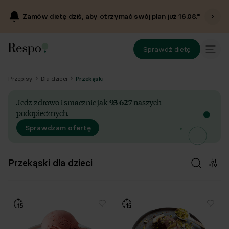
Zamów dietę dziś, aby otrzymać swój plan już
16.08
.*
Sprawdź dietę
Przepisy
Dla dzieci
Przekąski
Jedz zdrowo i smacznie jak
93 627
naszych
podopiecznych.
Sprawdzam ofertę
Przekąski dla dzieci