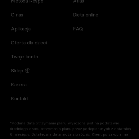
Metoda Respo
Atlas
O nas
Dieta online
Aplikacja
FAQ
Oferta dla dzieci
Twoje konto
Sklep 📦
Kariera
Kontakt
*Podana data otrzymania planu wyliczona jest na podstawie
średniego czasu otrzymania planu przez podopiecznych z ostatnich
6 miesięcy. Ostateczna data może się różnić. Klient po zakupie ma