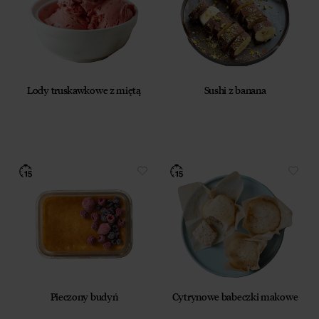
Lody truskawkowe z miętą
Sushi z banana
Pieczony budyń
Cytrynowe babeczki makowe