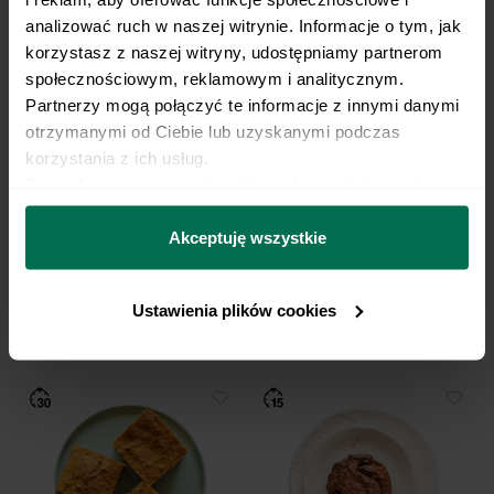
analizować ruch w naszej witrynie. Informacje o tym, jak 
korzystasz z naszej witryny, udostępniamy partnerom 
społecznościowym, reklamowym i analitycznym. 
Partnerzy mogą połączyć te informacje z innymi danymi 
otrzymanymi od Ciebie lub uzyskanymi podczas 
korzystania z ich usług.
Dowiedz się więcej na temat tego, kim jesteśmy, jak 
można się z nami skontaktować i w jaki sposób 
przetwarzamy dane osobowe w ramach 
Polityki 
Akceptuję wszystkie
prywatności.
Zapiekany ryż z orzechami,
Wiśnie pod kruszonką
jabłkiem i gruszką
Ustawienia plików cookies