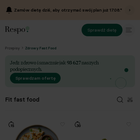
Zamów dietę dziś, aby otrzymać swój plan już
17.08
.*
Sprawdź dietę
Przepisy
Zdrowy Fast Food
Jedz zdrowo i smacznie jak
93 627
naszych
podopiecznych.
Sprawdzam ofertę
Fit fast food