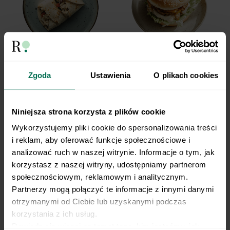
Tortilla w stylu McWrapa
Kanapka w stylu Big Mac
Zgoda
Ustawienia
O plikach cookies
Niniejsza strona korzysta z plików cookie
Wykorzystujemy pliki cookie do spersonalizowania treści 
i reklam, aby oferować funkcje społecznościowe i 
analizować ruch w naszej witrynie. Informacje o tym, jak 
korzystasz z naszej witryny, udostępniamy partnerom 
społecznościowym, reklamowym i analitycznym. 
Partnerzy mogą połączyć te informacje z innymi danymi 
otrzymanymi od Ciebie lub uzyskanymi podczas 
Wegańskie Loaded Fries
Burger z szarpanym seitanem
korzystania z ich usług.
Dowiedz się więcej na temat tego, kim jesteśmy, jak 