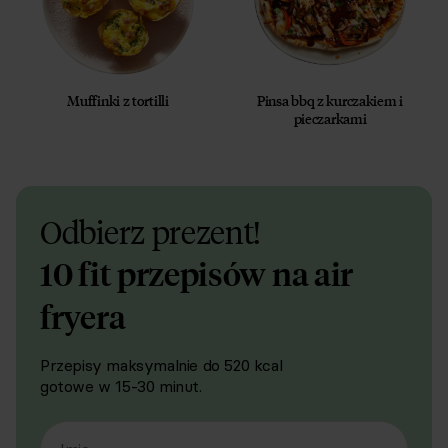
Muffinki z tortilli
Pinsa bbq z kurczakiem i
pieczarkami
Odbierz prezent!
10 fit przepisów na air
fryera
Przepisy maksymalnie do 520 kcal
gotowe w 15-30 minut.