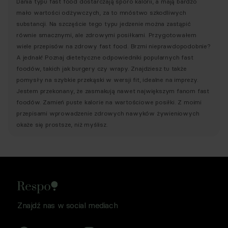
Dania typu fast food dostarczają sporo kalorii, a mają bardzo
mało wartości odżywczych, za to mnóstwo szkodliwych
substancji. Na szczęście tego typu jedzenie można zastąpić
równie smacznymi, ale zdrowymi posiłkami. Przygotowałem
wiele przepisów na zdrowy fast food. Brzmi nieprawdopodobnie?
A jednak! Poznaj dietetyczne odpowiedniki popularnych fast
foodów, takich jak burgery czy wrapy. Znajdziesz tu także
pomysły na szybkie przekąski w wersji fit, idealne na imprezy.
Jestem przekonany, że zasmakują nawet największym fanom fast
foodów. Zamień puste kalorie na wartościowe posiłki. Z moimi
przepisami wprowadzenie zdrowych nawyków żywieniowych
okaże się prostsze, niż myślisz.
Znajdź nas w social mediach