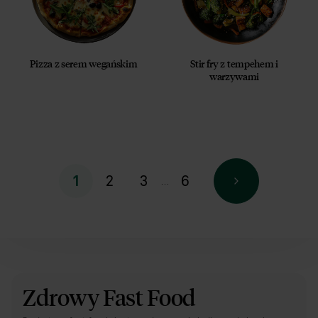
Pizza z serem wegańskim
Stir fry z tempehem i
warzywami
2
3
6
1
…
Zdrowy Fast Food