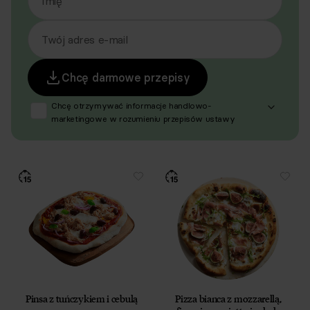
Imię
Twój adres e-mail
Chcę darmowe przepisy
Chcę otrzymywać informacje handlowo-
marketingowe w rozumieniu przepisów ustawy
z dnia 18 lipca 2002 r. o świadczeniu usług drogą
elektroniczną (Dz. U. z 2020 r. poz. 344 oraz z 2024 r.
poz. 1222), produktów, usług i ofert promocyjnych
dotyczących oferty Respo Wrzosek Witkowski SK,
Respo Wydawnictwo S.C. oraz RespoMed sp.z o.o.,
TEKA TRADE sp. z o.o. W związku z tym wyrażam
zgodę na przetwarzanie moich danych osobowych
w celu prowadzenia marketingu bezpośredniego
drogą elektroniczną, zgodnie z art. 6 ust. 1 lit a RODO,
a także komunikację/przesyłanie informacji
handlowych drogą elektroniczną, zgodnie z art. 398
ustawy Prawo komunikacji elektronicznej z dnia
12 lipca 2024 r. (Dz. U. 2024 poz. 1221) w celu
Pinsa z tuńczykiem i cebulą
Pizza bianca z mozzarellą,
prowadzenia marketingu bezpośredniego drogą