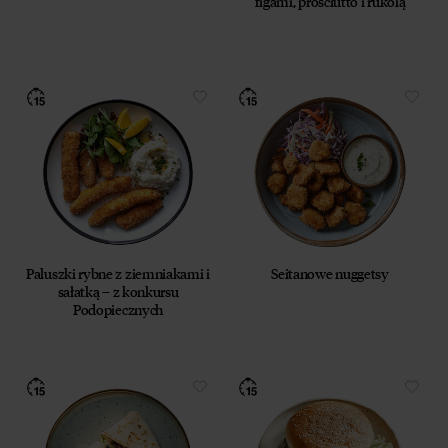
figami, prosciutto i rukolą
elektroniczną za pośrednictwem wiadomości e‑mail,
przez Współadministratorów (Respo Wrzosek
Witkowski SK, Respo Wydawnictwo S.C. oraz
RespoMed sp.z o.o, TEKA TRADE sp. z o.o.)
Przyjmuję do wiadomości, że przysługuje mi prawo
do wycofania powyższej zgody w każdym czasie.
Zobacz, jak przetwarzamy Twoje dane osobowe.
Zapoznaj się z naszą
Polityką prywatności
Respo
Paluszki rybne z ziemniakami i
Seitanowe nuggetsy
sałatką – z konkursu
Podopiecznych