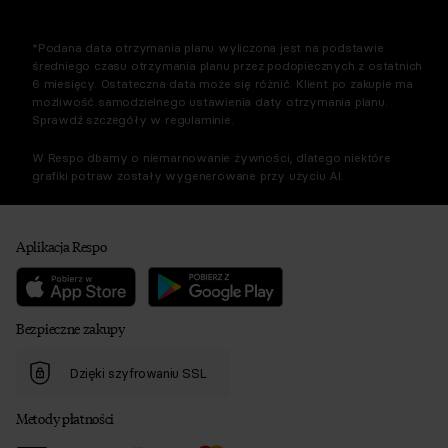
*Podana data otrzymania planu wyliczona jest na podstawie
średniego czasu otrzymania planu przez podopiecznych z ostatnich
6 miesięcy. Ostateczna data może się różnić. Klient po zakupie ma
możliwość samodzielnego ustawienia daty otrzymania planu.
Sprawdź szczegóły w regulaminie.
W Respo dbamy o niemarnowanie żywności, dlatego niektóre
grafiki potraw zostały wygenerowane przy użyciu AI.
Aplikacja Respo
Bezpieczne zakupy
Dzięki szyfrowaniu SSL
Metody płatności