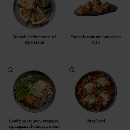
Quesadilla z kurczakiem i
Tatar z łososia na chrupiącym
szparagami
ryżu
Bowl z pieczonym pstrągiem,
Pizza bowl
szparagami i komosą z sosem