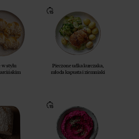
 w stylu
Pieczone udka kurczaka,
arcińskim
młoda kapusta i ziemniaki