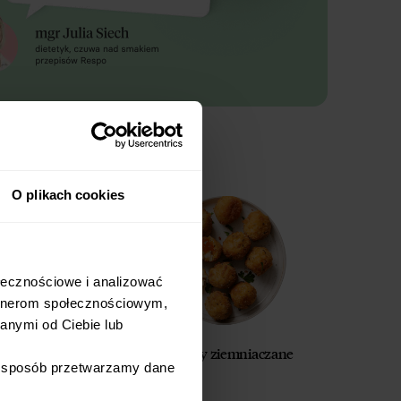
O plikach cookies
łecznościowe i analizować 
rtnerom społecznościowym, 
nymi od Ciebie lub 
i z dyni
Krokiety ziemniaczane
i sposób przetwarzamy dane 