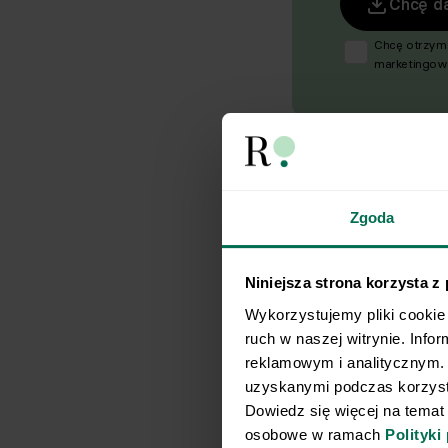
Chcę d
Chcę otrzym
marketingowe
18 lipca 200
elektroniczną
poz. 1222), 
dotyczących
Respo Wydawn
TEKA TRADE s
zgodę na pr
w celu prowa
Zgoda
elektroniczną,
komunikację/
elektroniczn
Niniejsza strona korzysta z
komunikacji el
2024 poz. 12
Wykorzystujemy pliki cookie 
bezpośrednie
ruch w naszej witrynie. Info
pośrednictwe
reklamowym i analitycznym. 
Współadmini
uzyskanymi podczas korzysta
Respo Wydaw
Sushi babecz
TEKA TRADE s
Dowiedz się więcej na temat
Przyjmuję do
osobowe w ramach 
Polityki