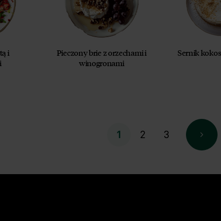
ą i
Pieczony brie z orzechami i
Sernik koko
i
winogronami
2
3
1