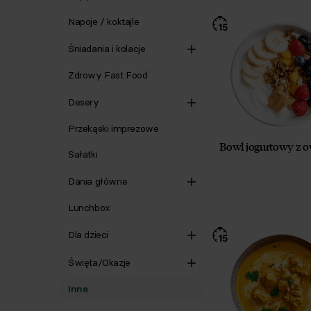
Napoje / koktajle
Śniadania i kolacje
Zdrowy Fast Food
Desery
Przekąski imprezowe
Bowl jogurtowy z 
Sałatki
Dania główne
Lunchbox
Dla dzieci
Święta/Okazje
Inne