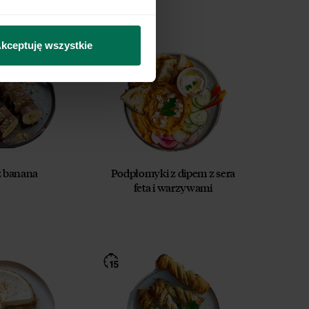
kceptuję wszystkie
z banana
Podpłomyki z dipem z sera
feta i warzywami