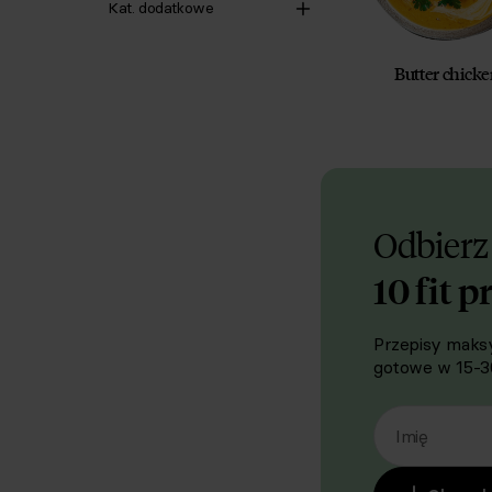
Kat. dodatkowe
Butter chick
Odbierz
10 fit p
Przepisy maksy
gotowe w 15-30
Imię