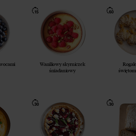
owocami
Waniliowy skyrniczek
Rogale
śniadaniowy
świętom