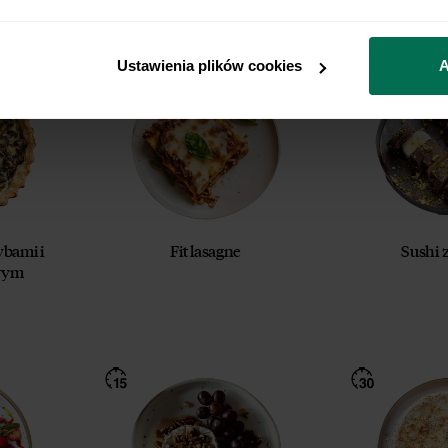
owyższej zgody w każdym czasie.
 przetwarzamy Twoje dane osobowe.
 z naszą
Polityką prywatności
Respo
Ustawienia plików cookies
A
ybami i
Fit lasagne
Sushi 
wym