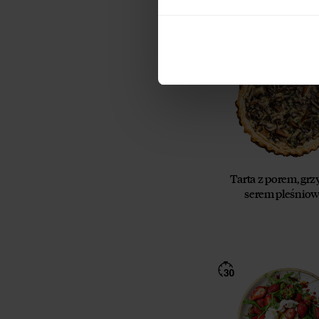
wycofania p
Zobacz, jak
Zapoznaj się
Tarta z porem, grz
serem pleśnio