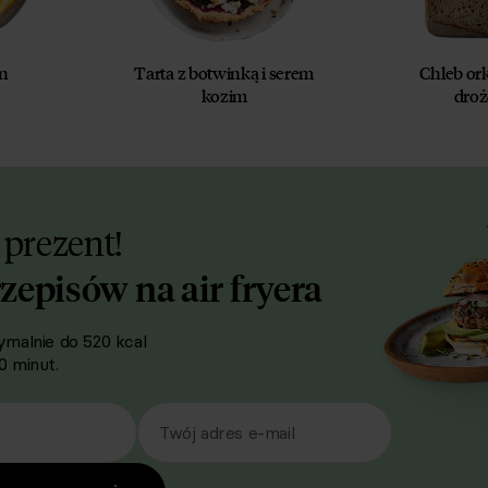
en
Tarta z botwinką i serem
Chleb or
kozim
dro
 prezent!
rzepisów na air fryera
malnie do 520 kcal
 minut.
Twój adres e-mail