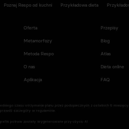
Poznaj Respo od kuchni
Przykładowa dieta
Przykłado
Oferta
Przepisy
Metamorfozy
Blog
Metoda Respo
Atlas
O nas
Dieta online
Aplikacja
FAQ
dniego czasu otrzymania planu przez podopiecznych z ostatnich 6 miesięcy. 
Sprawdź szczegóły w regulaminie.
rafiki potraw zostały wygenerowane przy użyciu AI.