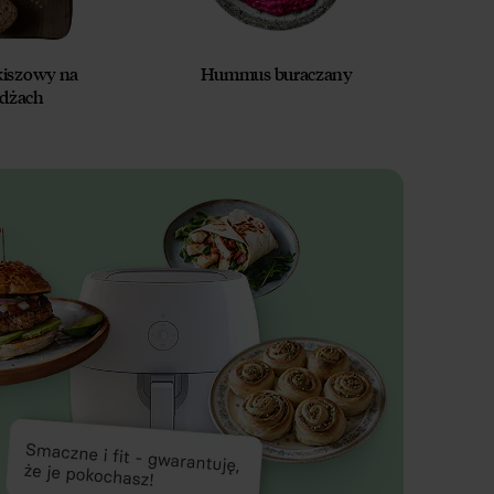
kiszowy na
Hummus buraczany
żdżach