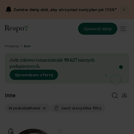
Zamów dietę dziś, aby otrzymać swój plan już
17.08
.*
Sprawdź dietę
Przepisy
Inne
Jedz zdrowo i smacznie jak
93 627
naszych
podopiecznych.
Sprawdzam ofertę
Inne
Wysokobiałkowe
Usuń wszystkie filtry