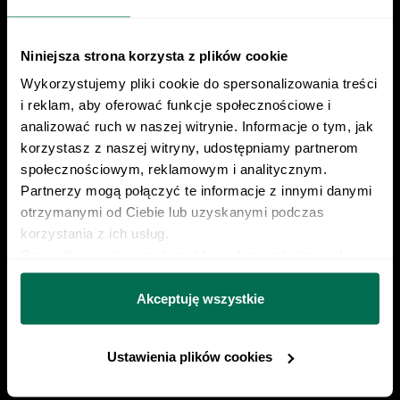
ustawy Prawo komunikacji elektronicznej z dnia
12 lipca 2024 r. (Dz. U. 2024 poz. 1221) w celu
prowadzenia marketingu bezpośredniego drogą
Niniejsza strona korzysta z plików cookie
elektroniczną za pośrednictwem wiadomości e‑mail,
Znajdź nas w social mediach
Wykorzystujemy pliki cookie do spersonalizowania treści 
przez Współadministratorów (Respo Wrzosek
Witkowski SK, Respo Wydawnictwo S.C. oraz
i reklam, aby oferować funkcje społecznościowe i 
RespoMed sp.z o.o, TEKA TRADE sp. z o.o.)
analizować ruch w naszej witrynie. Informacje o tym, jak 
Przyjmuję do wiadomości, że przysługuje mi prawo
korzystasz z naszej witryny, udostępniamy partnerom 
do wycofania powyższej zgody w każdym czasie.
społecznościowym, reklamowym i analitycznym. 
Zobacz, jak przetwarzamy Twoje dane osobowe.
22 230 21 37
Partnerzy mogą połączyć te informacje z innymi danymi 
Zapoznaj się z naszą
Polityką prywatności
Respo
otrzymanymi od Ciebie lub uzyskanymi podczas 
kontakt@centrumrespo.pl
korzystania z ich usług.
Dowiedz się więcej na temat tego, kim jesteśmy, jak 
można się z nami skontaktować i w jaki sposób 
Poznaj Respo od kuchni
przetwarzamy dane osobowe w ramach 
Polityki 
Akceptuję wszystkie
prywatności.
Przykładowa dieta
Ustawienia plików cookies
Przykładowy trening