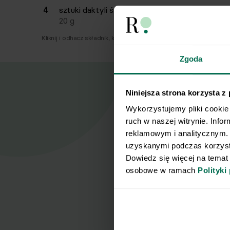
4
sztuki
daktyli świeżych
20
g
Kliknij i odhacz składnik, który już masz.
Zgoda
Niniejsza strona korzysta z
Wykorzystujemy pliki cookie 
ruch w naszej witrynie. Info
Nasz
reklamowym i analitycznym. 
uzyskanymi podczas korzysta
Dowiedz się więcej na temat
Zapisz się d
osobowe w ramach 
Polityki
Imię
Wyrażam z
potwierdz