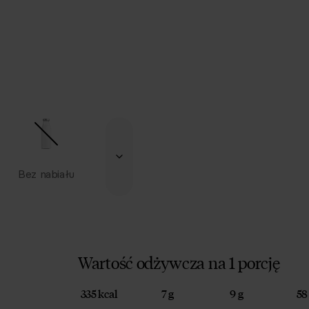
Bez nabiału
Wartość odżywcza na 1 porcję
335 kcal
7 g
9 g
58