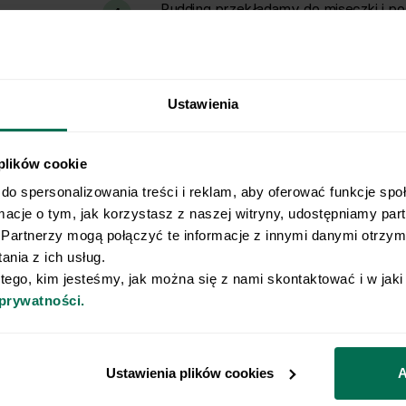
Pudding przekładamy do miseczki i p
4
Ustawienia
 plików cookie
Wyślij przepis na e-mail
do spersonalizowania treści i reklam, aby oferować funkcje spo
rmacje o tym, jak korzystasz z naszej witryny, udostępniamy pa
e najlepsze przepisy, prosto na Twoja skrzynkę e-
Partnerzy mogą połączyć te informacje z innymi danymi otrzyma
nia z ich usług.
 tego, kim jesteśmy, jak można się z nami skontaktować i w jak
o naszego Newslettera
 prywatności.
Email
godę na przetwarzanie moich danych osobowych w celu otrzymywania 
Ustawienia plików cookies
A
am zapoznanie się z
polityką prywatności
.