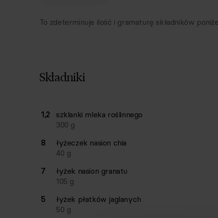
To zdeterminuje ilość i gramaturę składników poniże
Składniki
Lista składników przepisu z ilościami i wagam
1,2
szklanki
mleka roślinnego
Ilość
Składnik
300
g
8
łyżeczek
nasion chia
40
g
7
łyżek
nasion granatu
105
g
5
łyżek
płatków jaglanych
50
g