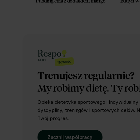
Pudding chia z dodatkiem mango
Budyń wa
Trenujesz regularnie?
My robimy dietę.
Ty rob
Opieka dietetyka sportowego i indywidualn
dyscypliny, treningów i sportowych celów. Ni
Twój progres.
Zacznij współpracę