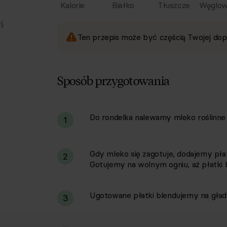
Kalorie
Białko
Tłuszcze
Węglow
j.
Ten przepis może być częścią Twojej dop
Sposób przygotowania
Do rondelka nalewamy mleko roślinne 
i
1
Gdy mleko się zagotuje, dodajemy płatk
2
Gotujemy na wolnym ogniu, aż płatki b
Ugotowane płatki blendujemy na gład
3