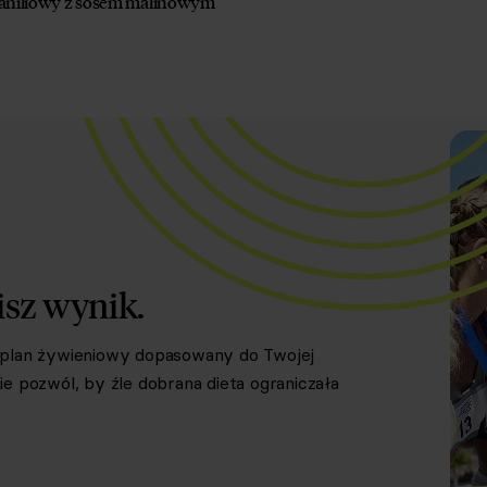
niliowy z sosem malinowym
isz wynik.
y plan żywieniowy dopasowany do Twojej
e pozwól, by źle dobrana dieta ograniczała