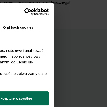
osypujemy nasionami granatu. Smacznego!
O plikach cookies
łecznościowe i analizować 
rtnerom społecznościowym, 
mail.
nymi od Ciebie lub 
i sposób przetwarzamy dane 
Wyślij
Newslettera i
kceptuję wszystkie