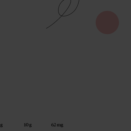
 g
10 g
62 mg