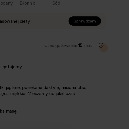
odany
Błonnik
Sód
asowanej diety!
Sprawdzam
Czas gotowania:
15
min.
i gotujemy.
i jaglane, posiekane daktyle, nasiona chia.
ędą miękkie. Mieszamy co jakiś czas.
ką masę.