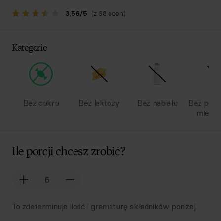
3,56
/
5
(z 68 ocen)
Kategorie
Bez cukru
Bez laktozy
Bez nabiału
Bez pro
mlecz
Ile porcji chcesz zrobić?
To zdeterminuje ilość i gramaturę składników poniżej.