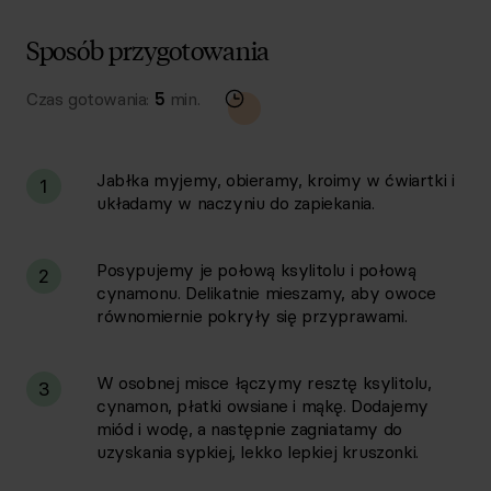
Sposób przygotowania
Czas gotowania:
5
min.
Jabłka myjemy, obieramy, kroimy w ćwiartki i
1
układamy w naczyniu do zapiekania.
Posypujemy je połową ksylitolu i połową
2
cynamonu. Delikatnie mieszamy, aby owoce
równomiernie pokryły się przyprawami.
W osobnej misce łączymy resztę ksylitolu,
3
cynamon, płatki owsiane i mąkę. Dodajemy
miód i wodę, a następnie zagniatamy do
uzyskania sypkiej, lekko lepkiej kruszonki.