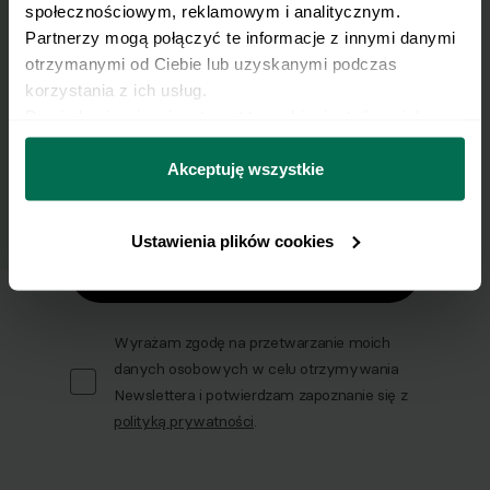
skrzynkę e-mail.
społecznościowym, reklamowym i analitycznym. 
Partnerzy mogą połączyć te informacje z innymi danymi 
otrzymanymi od Ciebie lub uzyskanymi podczas 
Zapisz się do naszego Newslettera
korzystania z ich usług.
Imię
Dowiedz się więcej na temat tego, kim jesteśmy, jak 
można się z nami skontaktować i w jaki sposób 
przetwarzamy dane osobowe w ramach 
Polityki 
Akceptuję wszystkie
Email
prywatności.
Ustawienia plików cookies
Wyślij
Wyrażam zgodę na przetwarzanie moich
danych osobowych w celu otrzymywania
Newslettera i potwierdzam zapoznanie się z
polityką prywatności
.