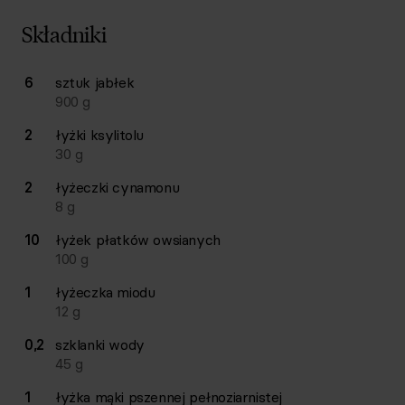
Składniki
Lista składników przepisu z ilościami i wagami
6
sztuk
jabłek
Ilość
Składnik
900
g
2
łyżki
ksylitolu
30
g
2
łyżeczki
cynamonu
8
g
10
łyżek
płatków owsianych
100
g
1
łyżeczka
miodu
12
g
0,2
szklanki
wody
45
g
1
łyżka
mąki pszennej pełnoziarnistej