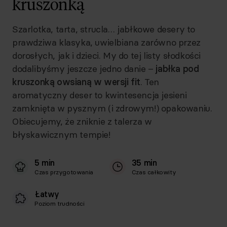
kruszonką
Szarlotka, tarta, strucla… jabłkowe desery to
prawdziwa klasyka, uwielbiana zarówno przez
dorosłych, jak i dzieci. My do tej listy słodkości
dodalibyśmy jeszcze jedno danie –
jabłka pod
kruszonką owsianą w wersji fit
. Ten
aromatyczny deser to kwintesencja jesieni
zamknięta w pysznym (i zdrowym!) opakowaniu.
Obiecujemy, że zniknie z talerza w
błyskawicznym tempie!
5 min
35 min
Czas przygotowania
Czas całkowity
Łatwy
Poziom trudności