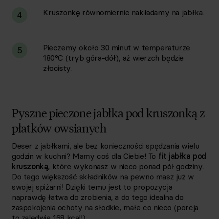
Kruszonkę równomiernie nakładamy na jabłka.
4
Pieczemy około 30 minut w temperaturze
5
180°C (tryb góra-dół), aż wierzch będzie
złocisty.
Pyszne pieczone jabłka pod kruszonką z
płatków owsianych
Deser z jabłkami, ale bez konieczności spędzania wielu
godzin w kuchni? Mamy coś dla Ciebie! To
fit jabłka pod
kruszonką
, które wykonasz w nieco ponad pół godziny.
Do tego większość składników na pewno masz już w
swojej spiżarni! Dzięki temu jest to propozycja
naprawdę łatwa do zrobienia, a do tego idealna do
zaspokojenia ochoty na słodkie, małe co nieco (porcja
to zaledwie 168 kcal!).