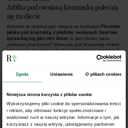
Jabłka pod owsianą kruszonką polecają
się na diecie
Również na redukcji jest miejsce na słodkości!
Pieczone
jabłka pod kruszonką z płatków owsianych świetnie
sprawdzą się jako mini deser.
A jeśli chcesz nieco
poeksperymentować? Wówczas pod kruszonką umieść
inne owoce, np. wiśnie lub śliwki. Dzięki temu smaki będą
jeszcze bardziej różnorodne, a deser pełen
antyoksydantów i witamin. Koniecznie zapisz ten przepis
na później, bo zapewniamy, że przetestujesz go więcej
niż raz!
Zgoda
Ustawienia
O plikach cookies
Niniejsza strona korzysta z plików cookie
Wykorzystujemy pliki cookie do spersonalizowania treści 
Wyślij przepis na e-mail
i reklam, aby oferować funkcje społecznościowe i 
analizować ruch w naszej witrynie. Informacje o tym, jak 
Nasze najlepsze przepisy, prosto na Twoja
korzystasz z naszej witryny, udostępniamy partnerom 