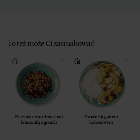
To też może Ci zasmakować
Pieczone owoce leśne pod
Owoce z jogurtem
kruszonką z granoli
kokosowym