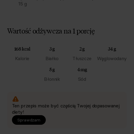
15
g
Wartość odżywcza na 1 porcję
168 kcal
3 g
2 g
34 g
Kalorie
Białko
Tłuszcze
Węglowodany
5 g
4 mg
Błonnik
Sód
Ten przepis może być częścią Twojej dopasowanej
diety!
Sprawdzam