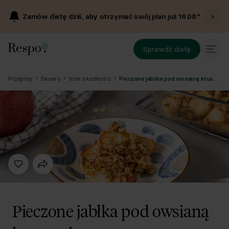
Zamów dietę dziś, aby otrzymać swój plan już
16.08
.*
Sprawdź dietę
Przepisy
Desery
Inne słodkości
Pieczone jabłka pod owsianą kruszonką
Pieczone jabłka pod owsianą