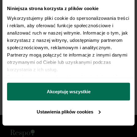
Niniejsza strona korzysta z plików cookie
Trenujesz regularnie?
Wykorzystujemy pliki cookie do spersonalizowania treści 
My robimy dietę.
i reklam, aby oferować funkcje społecznościowe i 
analizować ruch w naszej witrynie. Informacje o tym, jak 
korzystasz z naszej witryny, udostępniamy partnerom 
Opieka dietetyka sportowego i indywidualny plan
społecznościowym, reklamowym i analitycznym. 
żywieniowy dopasowany do Twojej dyscypliny,
Partnerzy mogą połączyć te informacje z innymi danymi 
treningów i sportowych celów. Nie pozwól, by źle
otrzymanymi od Ciebie lub uzyskanymi podczas 
dobrana dieta ograniczała Twój progres.
korzystania z ich usług.
Dowiedz się więcej na temat tego, kim jesteśmy, jak 
można się z nami skontaktować i w jaki sposób 
Zacznij współpracę
przetwarzamy dane osobowe w ramach 
Polityki 
Akceptuję wszystkie
prywatności.
Ustawienia plików cookies