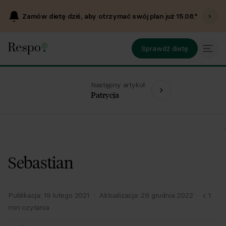
Zamów dietę dziś, aby otrzymać swój plan już
15.08
.*
Sprawdź dietę
Następny artykuł
Patrycja
Sebastian
Publikacja:
19 lutego 2021
·
Aktualizacja:
29 grudnia 2022
·
< 1
min czytania