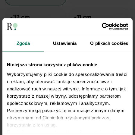
-32 cm
-11 cm
Obwód pasa
Obwód uda
Zgoda
Ustawienia
O plikach cookies
Waga
Niniejsza strona korzysta z plików cookie
140 kg
Wykorzystujemy pliki cookie do spersonalizowania treści 
i reklam, aby oferować funkcje społecznościowe i 
130 kg
analizować ruch w naszej witrynie. Informacje o tym, jak 
korzystasz z naszej witryny, udostępniamy partnerom 
120 kg
społecznościowym, reklamowym i analitycznym. 
110 kg
Partnerzy mogą połączyć te informacje z innymi danymi 
otrzymanymi od Ciebie lub uzyskanymi podczas 
100 kg
korzystania z ich usług.
Dowiedz się więcej na temat tego, kim jesteśmy, jak 
90 kg