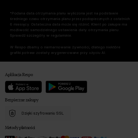
*Podana data otrzymania planu wyliczona jest na podstawie
średniego czasu otrzymania planu przez podopiecznych z ostatnich
6 miesięcy. Ostateczna data może się różnić. Klient po zakupie ma
możliwość samodzielnego ustawienia daty otrzymania planu.
Sprawdź szczegóły w regulaminie.
W Respo dbamy o niemarnowanie żywności, dlatego niektóre
grafiki potraw zostały wygenerowane przy użyciu AI.
Aplikacja Respo
Bezpieczne zakupy
Dzięki szyfrowaniu SSL
Metody płatności