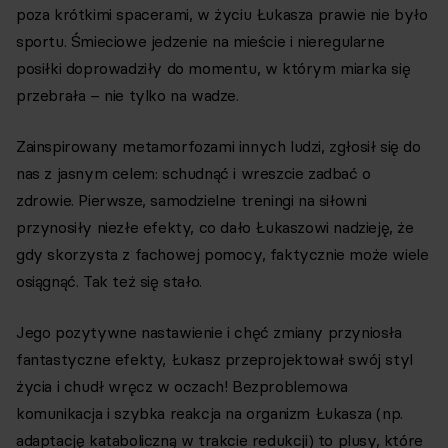
poza krótkimi spacerami, w życiu Łukasza prawie nie było
sportu. Śmieciowe jedzenie na mieście i nieregularne
posiłki doprowadziły do momentu, w którym miarka się
przebrała – nie tylko na wadze.
Zainspirowany metamorfozami innych ludzi, zgłosił się do
nas z jasnym celem: schudnąć i wreszcie zadbać o
zdrowie. Pierwsze, samodzielne treningi na siłowni
przynosiły niezłe efekty, co dało Łukaszowi nadzieję, że
gdy skorzysta z fachowej pomocy, faktycznie może wiele
osiągnąć. Tak też się stało.
Jego pozytywne nastawienie i chęć zmiany przyniosła
fantastyczne efekty, Łukasz przeprojektował swój styl
życia i chudł wręcz w oczach! Bezproblemowa
komunikacja i szybka reakcja na organizm Łukasza (np.
adaptację kataboliczną w trakcie redukcji) to plusy, które