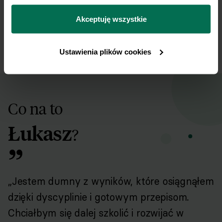
można się z nami skontaktować i w jaki sposób 
Pierwszy dzień współpracy
Ostatni dzień współpracy
przetwarzamy dane osobowe w ramach 
Polityki 
Akceptuję wszystkie
prywatności.
Ustawienia plików cookies
Co na to
Łukasz
?
„Jestem dumny z wyników, które osiągnąłem
dzięki dyscyplinie i gotowym przepisom.
Chciałbym się dalej szkolić i rozwijać w