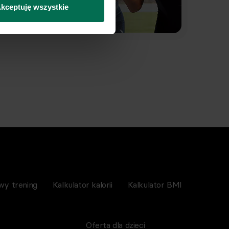
kceptuję wszystkie
wy trening
Kalkulator kalorii
Kalkulator BMI
Oferta dla dzieci