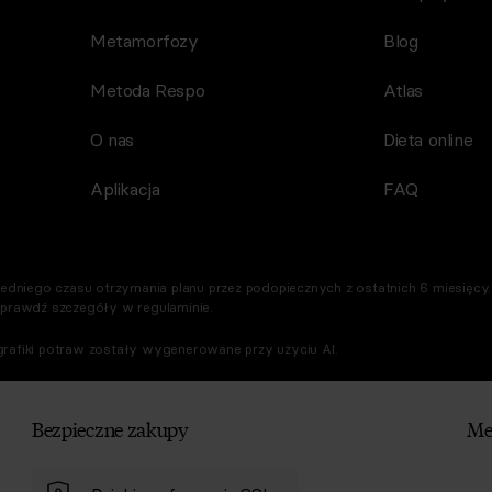
Metamorfozy
Blog
Metoda Respo
Atlas
O nas
Dieta online
Aplikacja
FAQ
dniego czasu otrzymania planu przez podopiecznych z ostatnich 6 miesięcy. 
Sprawdź szczegóły w regulaminie.
rafiki potraw zostały wygenerowane przy użyciu AI.
Bezpieczne zakupy
Me