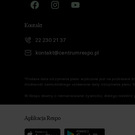
Kontakt
22 230 21 37
kontakt@centrumrespo.pl
*Podana data otrzymania planu wyliczona jest na podstawie śre
możliwość samodzielnego ustawienia daty otrzymania planu. 
W Respo dbamy o niemarnowanie żywności, dlatego niektóre g
Aplikacja Respo