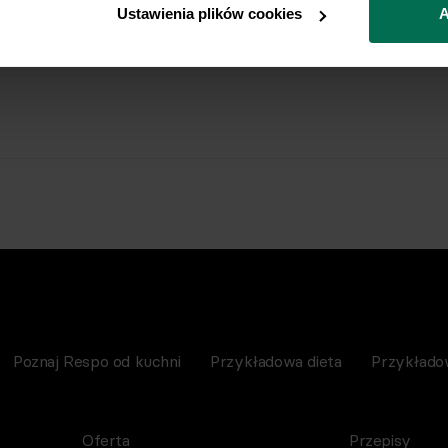
Ustawienia plików cookies
A
Poznaj Respo od kuchni
Przykładowa dieta
Przykłado
Oferta
Przepisy