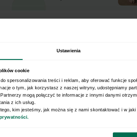
Ustawienia
 plików cookie
do spersonalizowania treści i reklam, aby oferować funkcje spo
isz wynik.
rmacje o tym, jak korzystasz z naszej witryny, udostępniamy pa
Partnerzy mogą połączyć te informacje z innymi danymi otrzyma
nia z ich usług.
ny plan żywieniowy dopasowany do Twojej
 tego, kim jesteśmy, jak można się z nami skontaktować i w jak
Nie pozwól, by źle dobrana dieta ograniczała
 prywatności.