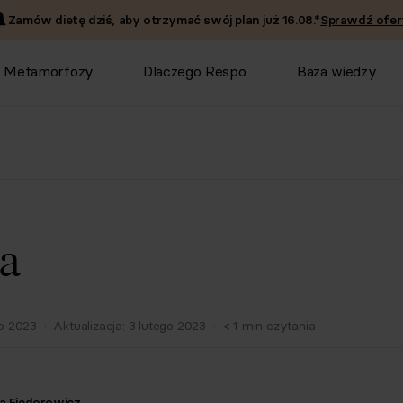
Zamów dietę dziś, aby otrzymać swój plan już
16.08
.*
Sprawdź ofer
Metamorfozy
Dlaczego Respo
Baza wiedzy
a
go 2023
·
Aktualizacja:
3 lutego 2023
·
< 1
min czytania
a Fiedorowicz