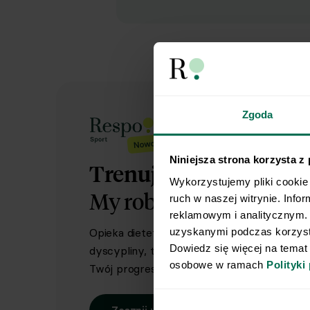
Zgoda
Niniejsza strona korzysta z
Trenujesz regularnie?
Wykorzystujemy pliki cookie 
My robimy dietę.
Ty rob
ruch w naszej witrynie. Info
reklamowym i analitycznym. 
uzyskanymi podczas korzysta
Opieka dietetyka sportowego i indywidual
Dowiedz się więcej na temat
dyscypliny, treningów i sportowych celów. 
osobowe w ramach 
Polityki
Twój progres.