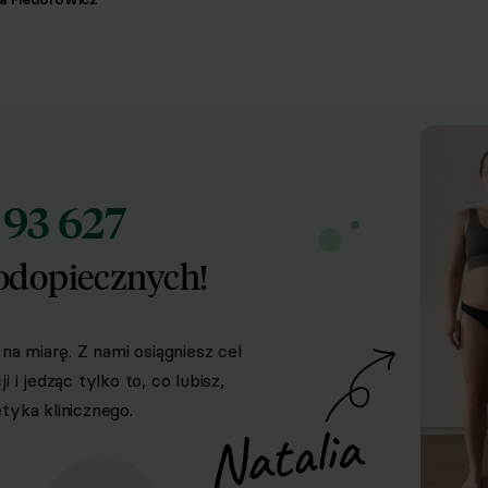
93 627
d
odopiecznych!
na miarę. Z nami osiągniesz cel
i jedząc tylko to, co lubisz,
yka klinicznego.