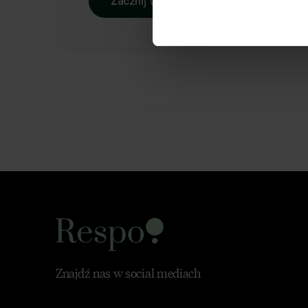
Zacznij współpracę
Znajdź nas w social mediach