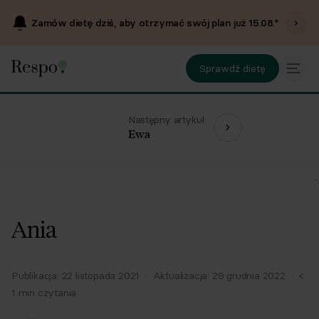
Zamów dietę dziś, aby otrzymać swój plan już
15.08
.*
Sprawdź dietę
Następny artykuł
Ewa
Ania
Publikacja:
22 listopada 2021
·
Aktualizacja:
29 grudnia 2022
·
<
1
min czytania