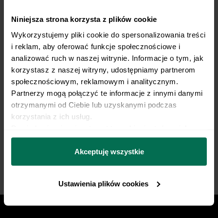
Niniejsza strona korzysta z plików cookie
Trenujesz regularnie?
Wykorzystujemy pliki cookie do spersonalizowania treści 
i reklam, aby oferować funkcje społecznościowe i 
My robimy dietę.
analizować ruch w naszej witrynie. Informacje o tym, jak 
korzystasz z naszej witryny, udostępniamy partnerom 
Opieka dietetyka sportowego i indywidualny plan
społecznościowym, reklamowym i analitycznym. 
żywieniowy dopasowany do Twojej dyscypliny,
Partnerzy mogą połączyć te informacje z innymi danymi 
treningów i sportowych celów. Nie pozwól, by źle
otrzymanymi od Ciebie lub uzyskanymi podczas 
korzystania z ich usług.
dobrana dieta ograniczała Twój progres.
Dowiedz się więcej na temat tego, kim jesteśmy, jak 
można się z nami skontaktować i w jaki sposób 
Zacznij współpracę
przetwarzamy dane osobowe w ramach 
Polityki 
Akceptuję wszystkie
prywatności.
Ustawienia plików cookies