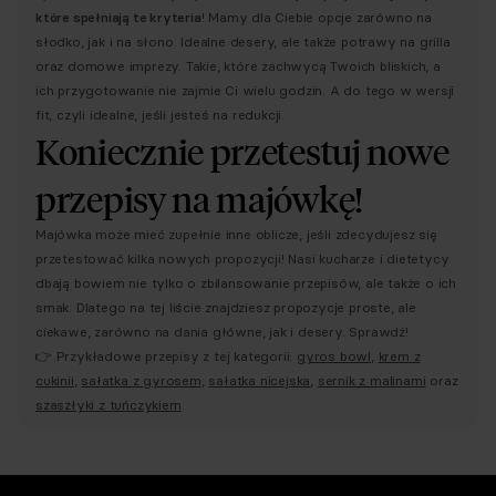
które spełniają te kryteria
! Mamy dla Ciebie opcje zarówno na
słodko, jak i na słono. Idealne desery, ale także potrawy na grilla
oraz domowe imprezy. Takie, które zachwycą Twoich bliskich, a
ich przygotowanie nie zajmie Ci wielu godzin. A do tego w wersji
fit, czyli idealne, jeśli jesteś na redukcji.
Koniecznie przetestuj nowe
przepisy na majówkę!
Majówka może mieć zupełnie inne oblicze, jeśli zdecydujesz się
przetestować kilka nowych propozycji! Nasi kucharze i dietetycy
dbają bowiem nie tylko o zbilansowanie przepisów, ale także o ich
smak. Dlatego na tej liście znajdziesz propozycje proste, ale
ciekawe, zarówno na dania główne, jak i desery. Sprawdź!
👉 Przykładowe przepisy z tej kategorii:
gyros bowl
,
krem z
cukinii
,
sałatka z gyrosem
,
sałatka nicejska
,
sernik z malinami
oraz
szaszłyki z tuńczykiem
.