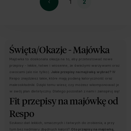
1
2
Święta/Okazje - Majówka
Majówka to doskonała okazja na to, aby przetestować nowe
przepisy - lekkie, łatwe i wiosenne, ze świeżymi warzywami oraz
owocami (ale nie tylko).
Jakie przepisy na majówkę wybrać?
W
Respo znajdziesz takie, które mają podaną kaloryczność oraz
makroskładniki. Dzięki temu wiesz, czy możesz wkomponować je
w swój plan dietetyczny. Dlatego pozostań z nami i zainspiruj się!
Fit przepisy na majówkę od
Respo
Szukasz dań lekkich, smacznych i łatwych do zrobienia, a przy
tym bez nadmiaru zbędnych kalorii?
Oto przepisy na majówkę,