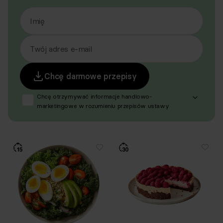
Imię
Twój adres e-mail
Chcę darmowe przepisy
Chcę otrzymywać informacje handlowo-
marketingowe w rozumieniu przepisów ustawy
z dnia 18 lipca 2002 r. o świadczeniu usług drogą
elektroniczną (Dz. U. z 2020 r. poz. 344 oraz z 2024 r.
poz. 1222), produktów, usług i ofert promocyjnych
dotyczących oferty Respo Wrzosek Witkowski SK,
Respo Wydawnictwo S.C. oraz RespoMed sp.z o.o.,
TEKA TRADE sp. z o.o. W związku z tym wyrażam
zgodę na przetwarzanie moich danych osobowych
w celu prowadzenia marketingu bezpośredniego
drogą elektroniczną, zgodnie z art. 6 ust. 1 lit a RODO,
a także komunikację/przesyłanie informacji
handlowych drogą elektroniczną, zgodnie z art. 398
ustawy Prawo komunikacji elektronicznej z dnia