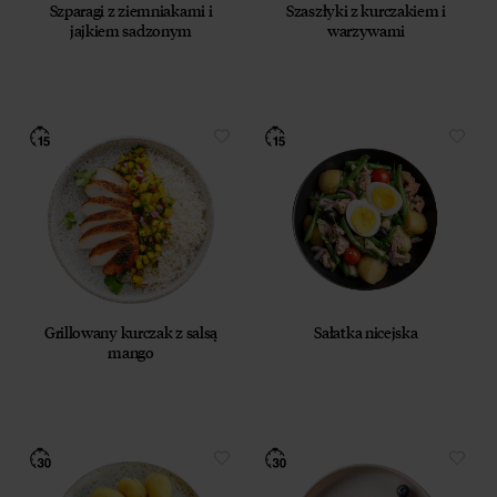
Szparagi z ziemniakami i
Szaszłyki z kurczakiem i
jajkiem sadzonym
warzywami
Grillowany kurczak z salsą
Sałatka nicejska
mango