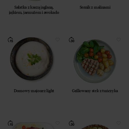
12 lipca 2024 r. (Dz. U. 2024 poz. 1221) w celu
Sałatka z kaszą jaglaną,
Sernik z malinami
prowadzenia marketingu bezpośredniego drogą
jajkiem, jarmużem i awokado
elektroniczną za pośrednictwem wiadomości e‑mail,
przez Współadministratorów (Respo Wrzosek
Witkowski SK, Respo Wydawnictwo S.C. oraz
RespoMed sp.z o.o, TEKA TRADE sp. z o.o.)
Przyjmuję do wiadomości, że przysługuje mi prawo
do wycofania powyższej zgody w każdym czasie.
Zobacz, jak przetwarzamy Twoje dane osobowe.
Zapoznaj się z naszą
Polityką prywatności
Respo
Domowy majonez light
Grillowany stek z tuńczyka