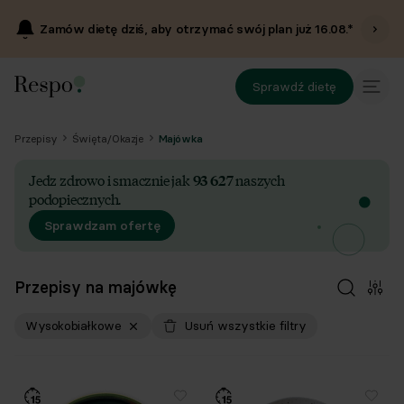
Zamów dietę dziś, aby otrzymać swój plan już
16.08
.*
Sprawdź dietę
Przepisy
Święta/Okazje
Majówka
Jedz zdrowo i smacznie jak
93 627
naszych
podopiecznych.
Sprawdzam ofertę
Przepisy na majówkę
Wysokobiałkowe
Usuń wszystkie filtry