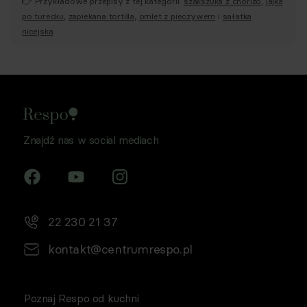
👉 Przykładowe przepisy z tej kategorii:
szakszuka z chorizo
,
jajka
po turecku
,
zapiekana tortilla
,
omlet z pieczywem
i
sałatka
nicejska
.
Znajdź nas w social mediach
22 230 21 37
kontakt@centrumrespo.pl
Poznaj Respo od kuchni