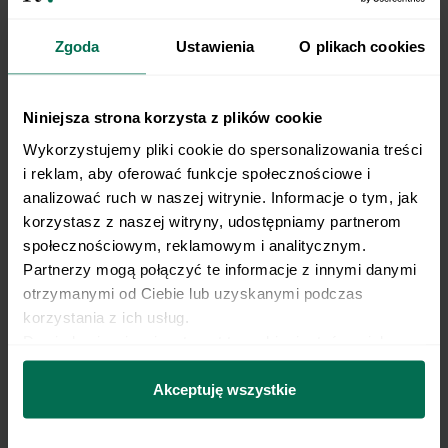
sezamowym omletem
Zgoda
Ustawienia
O plikach cookies
Niniejsza strona korzysta z plików cookie
Wykorzystujemy pliki cookie do spersonalizowania treści 
i reklam, aby oferować funkcje społecznościowe i 
analizować ruch w naszej witrynie. Informacje o tym, jak 
korzystasz z naszej witryny, udostępniamy partnerom 
społecznościowym, reklamowym i analitycznym. 
Partnerzy mogą połączyć te informacje z innymi danymi 
Tortilla na ciepło z wędliną,
Tortilla z jajecznicą
otrzymanymi od Ciebie lub uzyskanymi podczas 
serem i jajkiem
korzystania z ich usług.
Dowiedz się więcej na temat tego, kim jesteśmy, jak 
można się z nami skontaktować i w jaki sposób 
przetwarzamy dane osobowe w ramach 
Polityki 
Akceptuję wszystkie
prywatności.