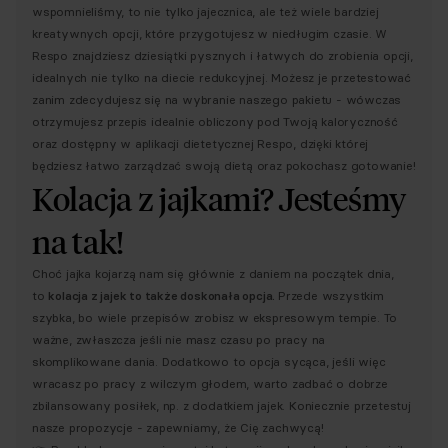
wspomnieliśmy, to nie tylko jajecznica, ale też wiele bardziej
kreatywnych opcji, które przygotujesz w niedługim czasie. W
Respo znajdziesz dziesiątki pysznych i łatwych do zrobienia opcji,
idealnych nie tylko na diecie redukcyjnej. Możesz je przetestować
zanim zdecydujesz się na wybranie naszego pakietu - wówczas
otrzymujesz przepis idealnie obliczony pod Twoją kaloryczność
oraz dostępny w aplikacji dietetycznej Respo, dzięki której
będziesz łatwo zarządzać swoją dietą oraz pokochasz gotowanie!
Kolacja z jajkami? Jesteśmy
na tak!
Choć jajka kojarzą nam się głównie z daniem na początek dnia,
to
kolacja z jajek to także doskonała opcja.
Przede wszystkim
szybka, bo wiele przepisów zrobisz w ekspresowym tempie. To
ważne, zwłaszcza jeśli nie masz czasu po pracy na
skomplikowane dania. Dodatkowo to opcja sycąca, jeśli więc
wracasz po pracy z wilczym głodem, warto zadbać o dobrze
zbilansowany posiłek, np. z dodatkiem jajek. Koniecznie przetestuj
nasze propozycje - zapewniamy, że Cię zachwycą!