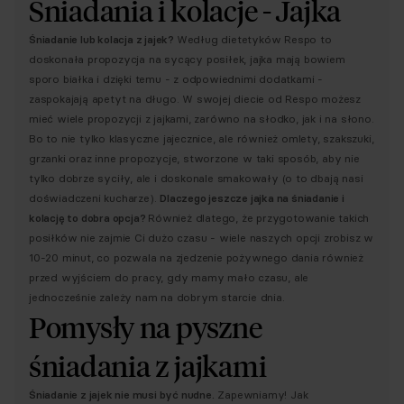
Śniadania i kolacje - Jajka
Śniadanie lub kolacja z jajek?
Według dietetyków Respo to
doskonała propozycja na sycący posiłek, jajka mają bowiem
sporo białka i dzięki temu - z odpowiednimi dodatkami -
zaspokajają apetyt na długo. W swojej diecie od Respo możesz
mieć wiele propozycji z jajkami, zarówno na słodko, jak i na słono.
Bo to nie tylko klasyczne jajecznice, ale również omlety, szakszuki,
grzanki oraz inne propozycje, stworzone w taki sposób, aby nie
tylko dobrze syciły, ale i doskonale smakowały (o to dbają nasi
doświadczeni kucharze).
Dlaczego jeszcze jajka na śniadanie i
kolację to dobra opcja?
Również dlatego, że przygotowanie takich
posiłków nie zajmie Ci dużo czasu - wiele naszych opcji zrobisz w
10-20 minut, co pozwala na zjedzenie pożywnego dania również
przed wyjściem do pracy, gdy mamy mało czasu, ale
jednocześnie zależy nam na dobrym starcie dnia.
Pomysły na pyszne
śniadania z jajkami
Śniadanie z jajek nie musi być nudne.
Zapewniamy! Jak