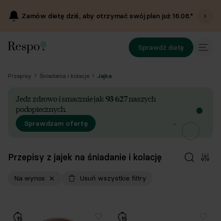
Zamów dietę dziś, aby otrzymać swój plan już
16.08
.*
Sprawdź dietę
Przepisy
Śniadania i kolacje
Jajka
Jedz zdrowo i smacznie jak
93 627
naszych
podopiecznych.
Sprawdzam ofertę
Przepisy z jajek na śniadanie i kolację
Na wynos
Usuń wszystkie filtry