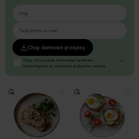
Imię
Twój adres e-mail
Chcę darmowe przepisy
Chcę otrzymywać informacje handlowo-
marketingowe w rozumieniu przepisów ustawy
z dnia 18 lipca 2002 r. o świadczeniu usług drogą
elektroniczną (Dz. U. z 2020 r. poz. 344 oraz z 2024 r.
poz. 1222), produktów, usług i ofert promocyjnych
dotyczących oferty Respo Wrzosek Witkowski SK,
Respo Wydawnictwo S.C. oraz RespoMed sp.z o.o.,
TEKA TRADE sp. z o.o. W związku z tym wyrażam
zgodę na przetwarzanie moich danych osobowych
w celu prowadzenia marketingu bezpośredniego
drogą elektroniczną, zgodnie z art. 6 ust. 1 lit a RODO,
a także komunikację/przesyłanie informacji
handlowych drogą elektroniczną, zgodnie z art. 398
ustawy Prawo komunikacji elektronicznej z dnia