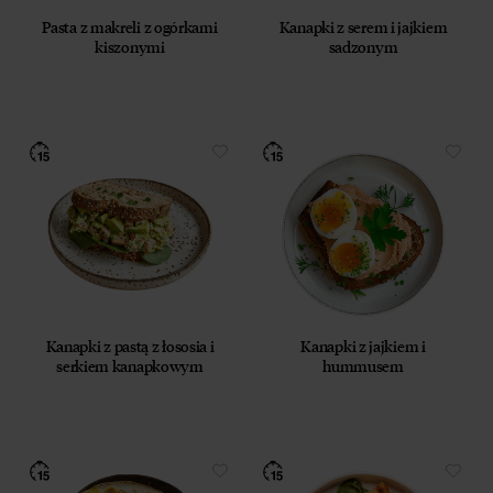
12 lipca 2024 r. (Dz. U. 2024 poz. 1221) w celu
Pasta z makreli z ogórkami
Kanapki z serem i jajkiem
prowadzenia marketingu bezpośredniego drogą
kiszonymi
sadzonym
elektroniczną za pośrednictwem wiadomości e‑mail,
przez Współadministratorów (Respo Wrzosek
Witkowski SK, Respo Wydawnictwo S.C. oraz
RespoMed sp.z o.o, TEKA TRADE sp. z o.o.)
Przyjmuję do wiadomości, że przysługuje mi prawo
do wycofania powyższej zgody w każdym czasie.
Zobacz, jak przetwarzamy Twoje dane osobowe.
Zapoznaj się z naszą
Polityką prywatności
Respo
Kanapki z pastą z łososia i
Kanapki z jajkiem i
serkiem kanapkowym
hummusem