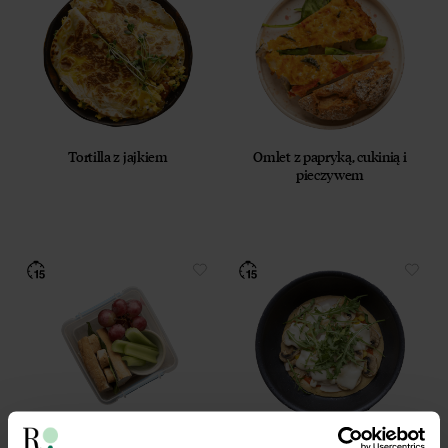
Tortilla z jajkiem
Omlet z papryką, cukinią i
pieczywem
Lunchbox Kanapki z
Omlet pizza