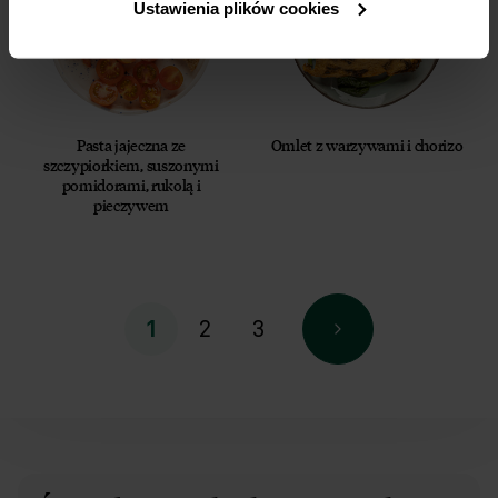
Ustawienia plików cookies
Pasta jajeczna ze
Omlet z warzywami i chorizo
szczypiorkiem, suszonymi
pomidorami, rukolą i
pieczywem
2
3
1