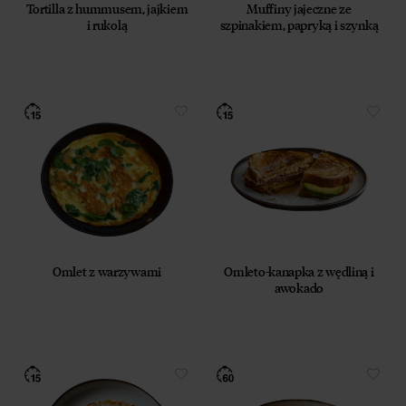
Tortilla z hummusem, jajkiem
Muffiny jajeczne ze
i rukolą
szpinakiem, papryką i szynką
Omlet z warzywami
Omleto-kanapka z wędliną i
awokado