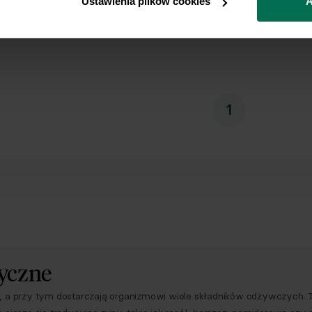
Ustawienia plików cookies
A
p. z o.o.)
 tortillą
 wiadomości, że przysługuje mi prawo do
owyższej zgody w każdym czasie.
 przetwarzamy Twoje dane osobowe.
 z naszą
Polityką prywatności
Respo
1
syczne
, a przy tym dostarczają organizmowi wiele składników odżywczych. 