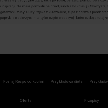
ą cieszą się tradycyjne zupy, takie jak rosół, barszcz, pomidorowa 
 inspiracji. Nie masz pomysłu na obiad, lunch albo kolację? Skorzyst
ygotowaniu zupy. Curry, tajska z kurczakiem, zupa z dorsza z pomido
apryki z ciecierzycą – to tylko część propozycji, które czekają tutaj na
Poznaj Respo od kuchni
Przykładowa dieta
Przykłado
Oferta
Przepisy