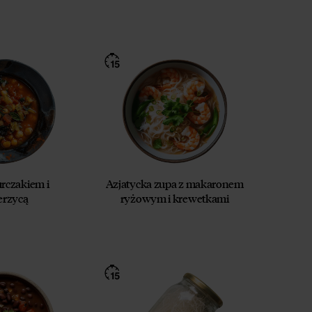
urczakiem i
Azjatycka zupa z makaronem
ierzycą
ryżowym i krewetkami