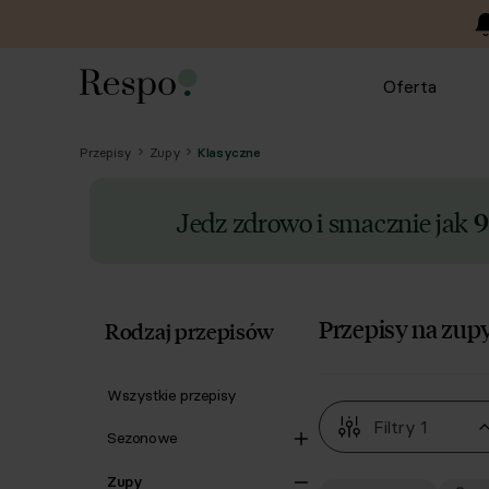
Oferta
Przepisy
Zupy
Klasyczne
Jedz zdrowo i smacznie jak
9
Przepisy na zup
Rodzaj przepisów
Wszystkie przepisy
Filtry
1
Sezonowe
Zupy