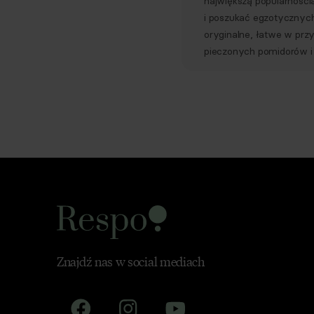
największą popularności
i poszukać egzotycznych
oryginalne, łatwe w prz
pieczonych pomidorów i p
Znajdź nas w social mediach