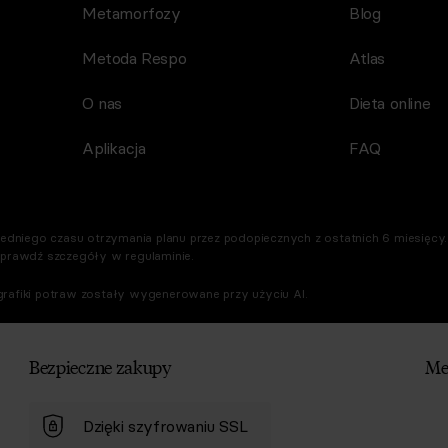
Metamorfozy
Blog
Metoda Respo
Atlas
O nas
Dieta online
Aplikacja
FAQ
dniego czasu otrzymania planu przez podopiecznych z ostatnich 6 miesięcy. 
Sprawdź szczegóły w regulaminie.
rafiki potraw zostały wygenerowane przy użyciu AI.
Bezpieczne zakupy
Me
Dzięki szyfrowaniu SSL