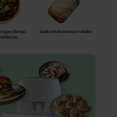
zupa z fasolą i
Zupka błyskawiczna w słoiku
 mielonym