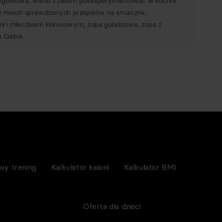
czy ogórkowa, warto czasem poeksperymentować w kuchni
aj z moich sprawdzonych przepisów na smaczne,
rami i mleczkiem kokosowym, zupa gulaszowa, zupa z
 Ciebie.
wy trening
Kalkulator kalorii
Kalkulator BMI
Oferta dla dzieci