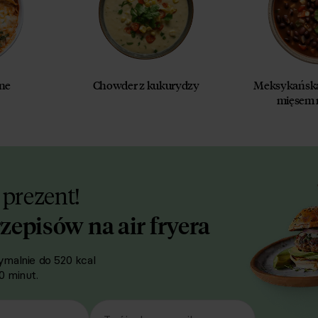
gne
Chowder z kukurydzy
Meksykańska 
mięsem
 prezent!
rzepisów na air fryera
malnie do 520 kcal
 minut.