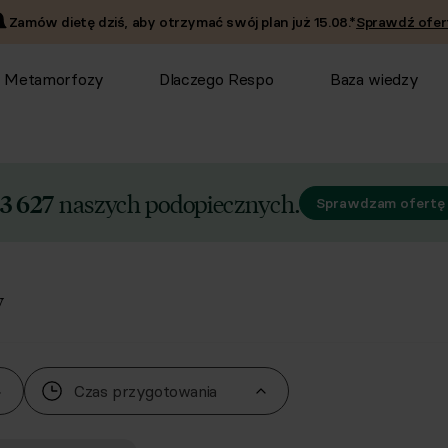
Zamów dietę dziś, aby otrzymać swój plan już
15.08
.*
Sprawdź ofer
Metamorfozy
Dlaczego Respo
Baza wiedzy
naszych podopiecznych.
3 627
Sprawdzam ofertę
y
Czas przygotowania