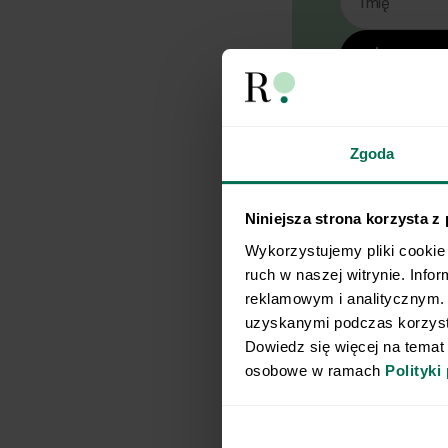
Imię
Chcę d
Chcę otrzym
marketingowe
18 lipca 200
Zgoda
elektroniczną
poz. 1222), 
dotyczących
Respo Wydawn
Niniejsza strona korzysta z
TEKA TRADE s
Wykorzystujemy pliki cookie 
zgodę na pr
w celu prowa
ruch w naszej witrynie. Info
elektroniczną,
reklamowym i analitycznym. 
komunikację/
uzyskanymi podczas korzysta
elektroniczn
komunikacji el
Dowiedz się więcej na temat
2024 poz. 12
osobowe w ramach 
Polityki
bezpośrednie
pośrednictwe
Współadmini
Respo Wydaw
Sycąca zupa meksy