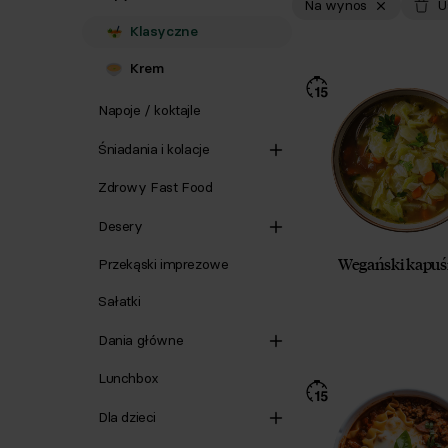
Na wynos
U
Klasyczne
Krem
Napoje / koktajle
Śniadania i kolacje
Zdrowy Fast Food
Desery
Wegański kapuś
Przekąski imprezowe
Sałatki
Dania główne
Lunchbox
Dla dzieci