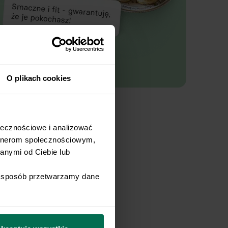
O plikach cookies
łecznościowe i analizować 
rtnerom społecznościowym, 
nymi od Ciebie lub 
i sposób przetwarzamy dane 