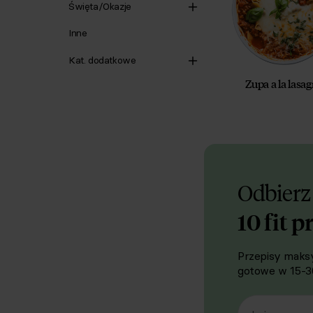
Święta/Okazje
Inne
Kat. dodatkowe
Zupa a la lasa
Odbierz
10 fit p
Przepisy maksy
gotowe w 15-30