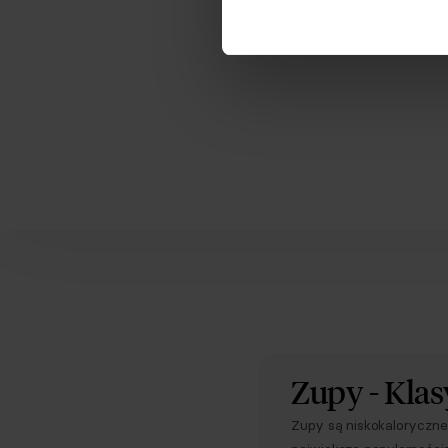
TEKA TRADE s
indykiem i grillowaną
Przyjmuję do
wycofania p
Zobacz, jak
Zapoznaj się
Zupy - Kla
Zupy są niskokaloryczne