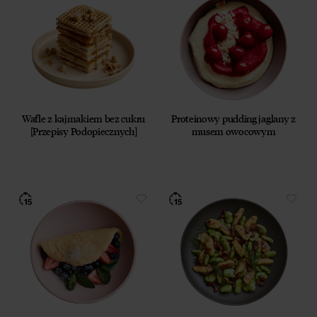
Wafle z kajmakiem bez cukru
Proteinowy pudding jaglany z
[Przepisy Podopiecznych]
musem owocowym