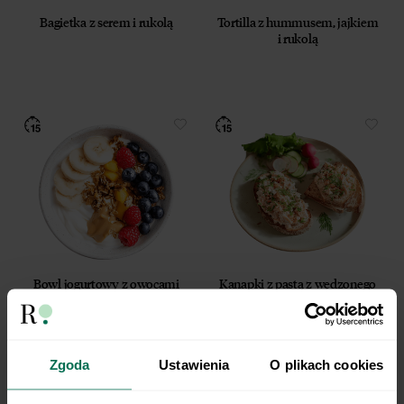
12 lipca 2024 r. (Dz. U. 2024 poz. 1221) w celu
Bagietka z serem i rukolą
Tortilla z hummusem, jajkiem
prowadzenia marketingu bezpośredniego drogą
i rukolą
elektroniczną za pośrednictwem wiadomości e‑mail,
przez Współadministratorów (Respo Wrzosek
Witkowski SK, Respo Wydawnictwo S.C. oraz
RespoMed sp.z o.o, TEKA TRADE sp. z o.o.)
Przyjmuję do wiadomości, że przysługuje mi prawo
do wycofania powyższej zgody w każdym czasie.
Zobacz, jak przetwarzamy Twoje dane osobowe.
Zapoznaj się z naszą
Polityką prywatności
Respo
Bowl jogurtowy z owocami
Kanapki z pastą z wędzonego
pstrąga, serka śmietankowego i
chrzanu
Zgoda
Ustawienia
O plikach cookies