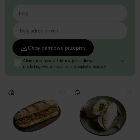
Imię
Twój adres e-mail
Chcę darmowe przepisy
Chcę otrzymywać informacje handlowo-
marketingowe w rozumieniu przepisów ustawy
z dnia 18 lipca 2002 r. o świadczeniu usług drogą
elektroniczną (Dz. U. z 2020 r. poz. 344 oraz z 2024 r.
poz. 1222), produktów, usług i ofert promocyjnych
dotyczących oferty Respo Wrzosek Witkowski SK,
Respo Wydawnictwo S.C. oraz RespoMed sp.z o.o.,
TEKA TRADE sp. z o.o. W związku z tym wyrażam
zgodę na przetwarzanie moich danych osobowych
w celu prowadzenia marketingu bezpośredniego
drogą elektroniczną, zgodnie z art. 6 ust. 1 lit a RODO,
a także komunikację/przesyłanie informacji
handlowych drogą elektroniczną, zgodnie z art. 398
ustawy Prawo komunikacji elektronicznej z dnia