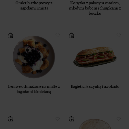
Omlet biszkoptowy z
Kopytka z palonym masłem,
jagodami i miętą
młodym bobem i chrupkami z
boczku
Leniwe odsmażone na maśle z
Bagietka z szynką i awokado
jagodami i śmietaną