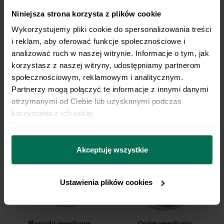
Niniejsza strona korzysta z plików cookie
Wykorzystujemy pliki cookie do spersonalizowania treści 
i reklam, aby oferować funkcje społecznościowe i 
analizować ruch w naszej witrynie. Informacje o tym, jak 
korzystasz z naszej witryny, udostępniamy partnerom 
społecznościowym, reklamowym i analitycznym. 
Wrap z pastą jajeczną, awokado
Śledzie z curry i musztardą
i roszponką
Partnerzy mogą połączyć te informacje z innymi danymi 
otrzymanymi od Ciebie lub uzyskanymi podczas 
korzystania z ich usług.
Dowiedz się więcej na temat tego, kim jesteśmy, jak 
można się z nami skontaktować i w jaki sposób 
przetwarzamy dane osobowe w ramach 
Polityki 
Akceptuję wszystkie
prywatności.
Ustawienia plików cookies
Placuszki piernikowe
Omlet piernikowy