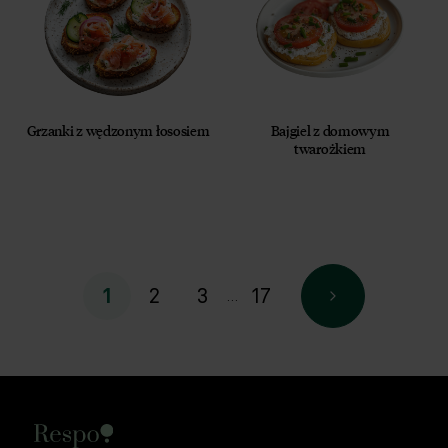
Grzanki z wędzonym łososiem
Bajgiel z domowym
twarożkiem
2
3
17
1
…