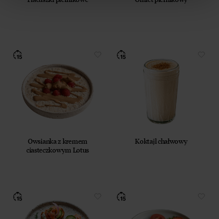
Owsianka z kremem
Koktajl chałwowy
ciasteczkowym Lotus