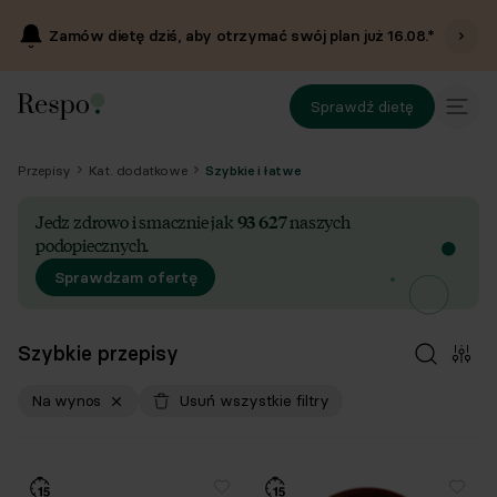
Zamów dietę dziś, aby otrzymać swój plan już
16.08
.*
Sprawdź dietę
Przepisy
Kat. dodatkowe
Szybkie i łatwe
Jedz zdrowo i smacznie jak
93 627
naszych
podopiecznych.
Sprawdzam ofertę
Szybkie przepisy
Na wynos
Usuń wszystkie filtry