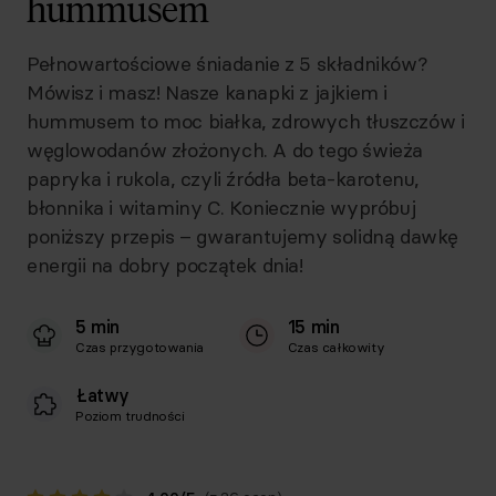
hummusem
Pełnowartościowe śniadanie z 5 składników?
Mówisz i masz! Nasze kanapki z jajkiem i
hummusem to moc białka, zdrowych tłuszczów i
węglowodanów złożonych. A do tego świeża
papryka i rukola, czyli źródła beta-karotenu,
błonnika i witaminy C. Koniecznie wypróbuj
poniższy przepis – gwarantujemy solidną dawkę
energii na dobry początek dnia!
5 min
15 min
Czas przygotowania
Czas całkowity
Łatwy
Poziom trudności