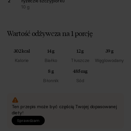
2
łyżeczki
szczypiorku
10
g
Wartość odżywcza na 1 porcję
302 kcal
14 g
12 g
39 g
Kalorie
Białko
Tłuszcze
Węglowodany
8 g
485 mg
Błonnik
Sód
Ten przepis może być częścią Twojej dopasowanej
diety!
Sprawdzam