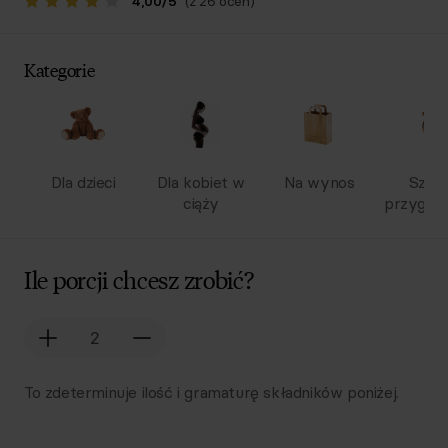
4,00
/
5
(z 26 ocen)
Kategorie
Dla dzieci
Dla kobiet w
Na wynos
Szyb
ciąży
przygot
Ile porcji chcesz zrobić?
To zdeterminuje ilość i gramaturę składników poniżej.