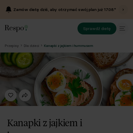
Zamów dietę dziś, aby otrzymać swój plan już
17.08
.*
Sprawdź dietę
Przepisy
Dla dzieci
Kanapki z jajkiem i hummusem
Kanapki z jajkiem i