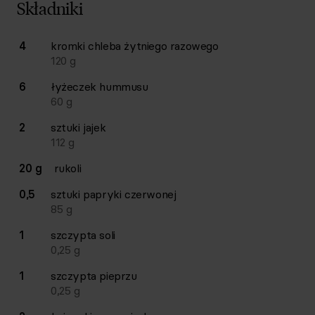
Składniki
Lista składników przepisu z ilościami i wagami
4
kromki
chleba żytniego razowego
Ilość
Składnik
120
g
6
łyżeczek
hummusu
60
g
2
sztuki
jajek
112
g
20 g
rukoli
0,5
sztuki
papryki czerwonej
85
g
1
szczypta
soli
0,25
g
1
szczypta
pieprzu
0,25
g