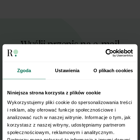
Wyślij przepis na e-mail
Nasze najlepsze przepisy, prosto na Twoja
skrzynkę e-mail.
Zgoda
Ustawienia
O plikach cookies
Zapisz się do naszego Newslettera
Niniejsza strona korzysta z plików cookie
Imię
Wykorzystujemy pliki cookie do spersonalizowania treści 
i reklam, aby oferować funkcje społecznościowe i 
analizować ruch w naszej witrynie. Informacje o tym, jak 
Email
korzystasz z naszej witryny, udostępniamy partnerom 
społecznościowym, reklamowym i analitycznym. 
Partnerzy mogą połączyć te informacje z innymi danymi 