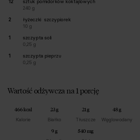
12
sztuk
pomidorków koktajlowych
240
g
2
łyżeczki
szczypiorek
10
g
1
szczypta
soli
0,25
g
1
szczypta
pieprzu
0,25
g
Wartość odżywcza na 1 porcję
466 kcal
23 g
21 g
48 g
Kalorie
Białko
Tłuszcze
Węglowodany
9 g
540 mg