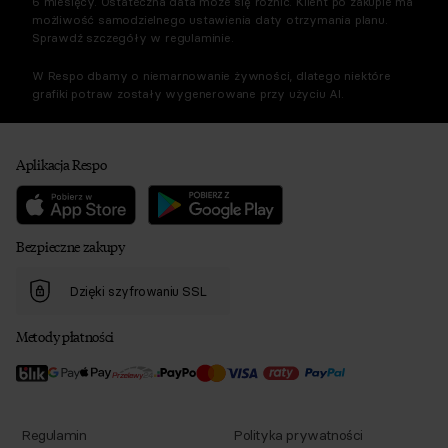
6 miesięcy. Ostateczna data może się różnić. Klient po zakupie ma
możliwość samodzielnego ustawienia daty otrzymania planu.
Sprawdź szczegóły w regulaminie.
W Respo dbamy o niemarnowanie żywności, dlatego niektóre
grafiki potraw zostały wygenerowane przy użyciu AI.
Aplikacja Respo
Bezpieczne zakupy
Dzięki szyfrowaniu SSL
Metody płatności
Regulamin
Polityka prywatności