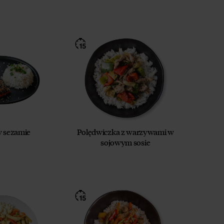
w sezamie
Polędwiczka z warzywami w
sojowym sosie