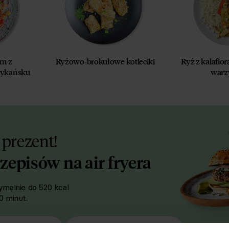
em z
Ryżowo-brokułowe kotleciki
Ryż z kalafior
sykańsku
warz
 prezent!
rzepisów na air fryera
malnie do 520 kcal
 minut.