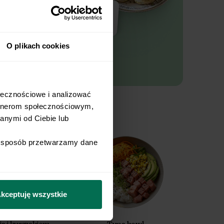
O plikach cookies
łecznościowe i analizować 
rtnerom społecznościowym, 
nymi od Ciebie lub 
i sposób przetwarzamy dane 
kceptuję wszystkie
ią i kurczakiem
Tuna bowl