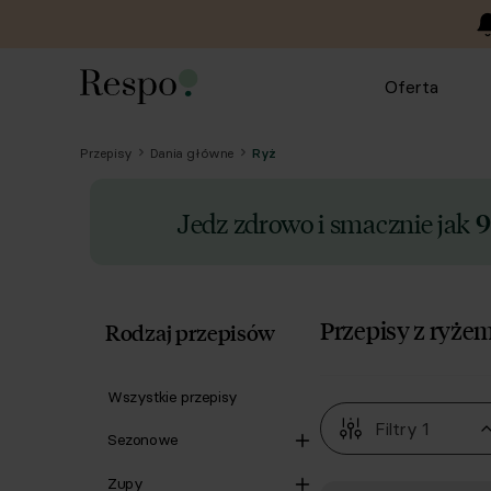
Oferta
Przepisy
Dania główne
Ryż
Jedz zdrowo i smacznie jak
9
Przepisy z ryże
Rodzaj przepisów
Wszystkie przepisy
Filtry
1
Sezonowe
Zupy