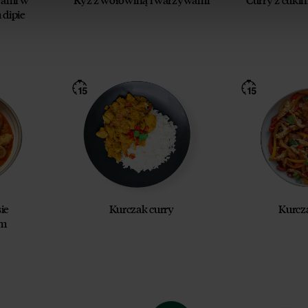
p. z o.o.)
dipie
 wiadomości, że przysługuje mi prawo do
owyższej zgody w każdym czasie.
 przetwarzamy Twoje dane osobowe.
 z naszą
Polityką prywatności
Respo
ie
Kurczak curry
Kurcza
ym