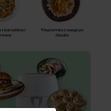
a z kurczakiem i
Wieprzowina z mango po
ywami
chińsku