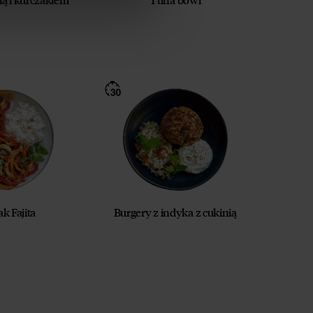
k Fajita
Burgery z indyka z cukinią