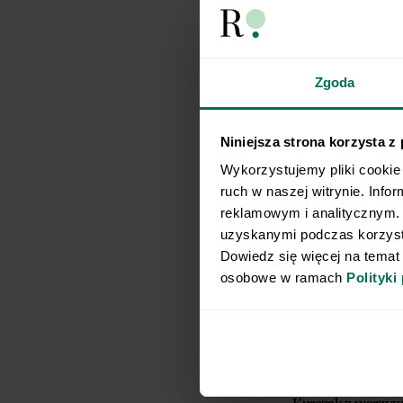
Imię
Chcę d
Zgoda
Chcę otrzym
marketingowe
18 lipca 200
elektroniczną
Niniejsza strona korzysta z
poz. 1222), 
Wykorzystujemy pliki cookie 
dotyczących
Respo Wydawn
ruch w naszej witrynie. Info
TEKA TRADE s
reklamowym i analitycznym. 
zgodę na pr
uzyskanymi podczas korzysta
w celu prowa
Dowiedz się więcej na temat
elektroniczną,
komunikację/
osobowe w ramach 
Polityki
elektroniczn
komunikacji el
2024 poz. 12
bezpośrednie
pośrednictwe
Współadmini
Respo Wydaw
Kurczak z warzy