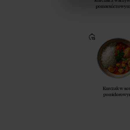
TEKA TRADE s
pomarańczowym 
Przyjmuję do
wycofania p
Zobacz, jak
Zapoznaj się
Kurczak w sos
pomidorow