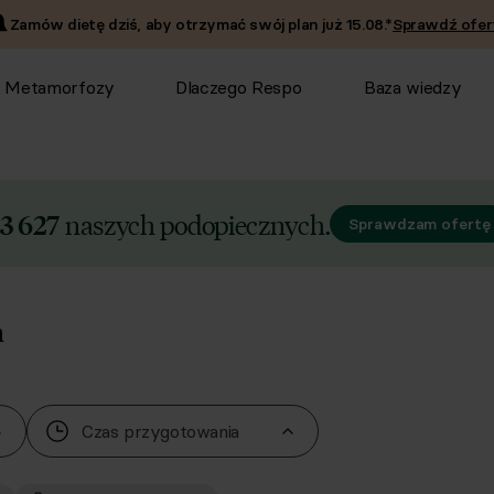
Zamów dietę dziś, aby otrzymać swój plan już
15.08
.*
Sprawdź ofer
Metamorfozy
Dlaczego Respo
Baza wiedzy
naszych podopiecznych.
3 627
Sprawdzam ofertę
m
Czas przygotowania