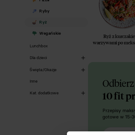
Ryby
Ryż
Wegańskie
Ryż z kurczaki
warzywami po mek
Lunchbox
Dla dzieci
Święta/Okazje
Odbierz
Inne
10 fit p
Kat. dodatkowe
Przepisy maksy
gotowe w 15-30