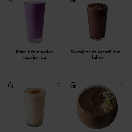
Koktajl ube z masłem
Koktajl czarny las z wiśniami i
orzechowym
kakao