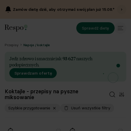
Zamów dietę dziś, aby otrzymać swój plan już
15.08
.*
Sprawdź dietę
Przepisy
Napoje / koktajle
Jedz zdrowo i smacznie jak
93 627
naszych
podopiecznych.
Sprawdzam ofertę
Koktajle - przepisy na pyszne
miksowanie
Szybkie przygotowanie
Usuń wszystkie filtry