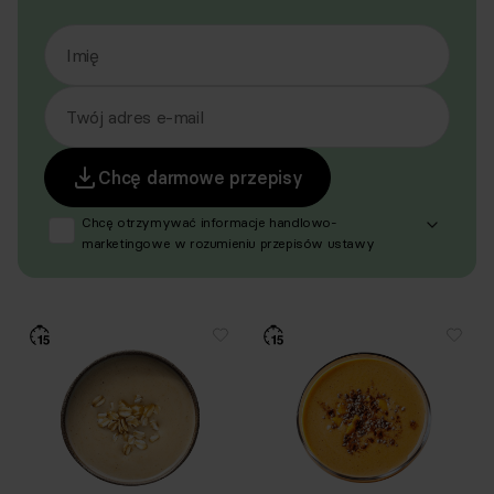
Imię
Twój adres e-mail
Chcę darmowe przepisy
Chcę otrzymywać informacje handlowo-
marketingowe w rozumieniu przepisów ustawy
z dnia 18 lipca 2002 r. o świadczeniu usług drogą
elektroniczną (Dz. U. z 2020 r. poz. 344 oraz z 2024 r.
poz. 1222), produktów, usług i ofert promocyjnych
dotyczących oferty Respo Wrzosek Witkowski SK,
Respo Wydawnictwo S.C. oraz RespoMed sp.z o.o.,
TEKA TRADE sp. z o.o. W związku z tym wyrażam
zgodę na przetwarzanie moich danych osobowych
w celu prowadzenia marketingu bezpośredniego
drogą elektroniczną, zgodnie z art. 6 ust. 1 lit a RODO,
a także komunikację/przesyłanie informacji
handlowych drogą elektroniczną, zgodnie z art. 398