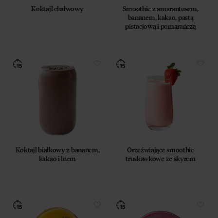
Koktajl chałwowy
Smoothie z amarantusem,
bananem, kakao, pastą
pistacjową i pomarańczą
Koktajl białkowy z bananem,
Orzeźwiające smoothie
kakao i lnem
truskawkowe ze skyrem