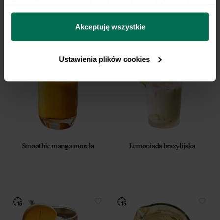
Dowiedz się więcej na temat tego, kim jesteśmy, jak 
Lemoniada aloesowa
Sok warzywny z pomidorami
można się z nami skontaktować i w jaki sposób 
przetwarzamy dane osobowe w ramach 
Polityki 
Akceptuję wszystkie
prywatności.
Ustawienia plików cookies
Smoothie mango morela
Lemoniada brazylijska