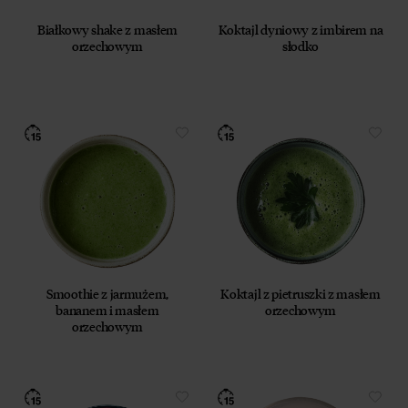
ustawy Prawo komunikacji elektronicznej z dnia
12 lipca 2024 r. (Dz. U. 2024 poz. 1221) w celu
Białkowy shake z masłem
Koktajl dyniowy z imbirem na
prowadzenia marketingu bezpośredniego drogą
orzechowym
słodko
elektroniczną za pośrednictwem wiadomości e‑mail,
przez Współadministratorów (Respo Wrzosek
Witkowski SK, Respo Wydawnictwo S.C. oraz
RespoMed sp.z o.o, TEKA TRADE sp. z o.o.)
Przyjmuję do wiadomości, że przysługuje mi prawo
do wycofania powyższej zgody w każdym czasie.
Zobacz, jak przetwarzamy Twoje dane osobowe.
Zapoznaj się z naszą
Polityką prywatności
Respo
Smoothie z jarmużem,
Koktajl z pietruszki z masłem
bananem i masłem
orzechowym
orzechowym