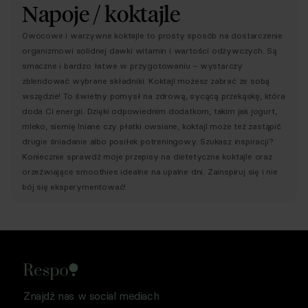
Napoje / koktajle
Owocowe i warzywne koktajle to prosty sposób na dostarczenie
organizmowi solidnej dawki witamin i wartości odżywczych. Są
smaczne i bardzo łatwe w przygotowaniu – wystarczy
zblendować wybrane składniki. Koktajl możesz zabrać ze sobą
wszędzie! To świetny pomysł na zdrową, sycącą przekąskę, która
doda Ci energii. Dzięki odpowiednim dodatkom, takim jak jogurt,
mleko, siemię lniane czy płatki owsiane, koktajl może też zastąpić
drugie śniadanie albo posiłek potreningowy. Szukasz inspiracji?
Koniecznie sprawdź moje przepisy na dietetyczne koktajle oraz
orzeźwiające smoothies idealne na upalne dni. Zainspiruj się i nie
bój się eksperymentować!
Znajdź nas w social mediach