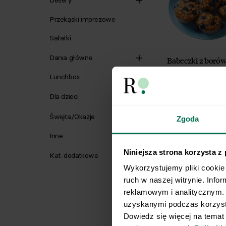
Desery
Przekąski imprezowe
Sałatki
Dania główne
Babeczki z boró
Lunchbox
Dla dzieci
Święta/Okazje
Zgoda
Odbierz
Inne
Niniejsza strona korzysta z
10 fit p
Kat. dodatkowe
Wykorzystujemy pliki cookie 
ruch w naszej witrynie. Info
Przepisy maksy
reklamowym i analitycznym. 
gotowe w 15-30
uzyskanymi podczas korzysta
Dowiedz się więcej na temat