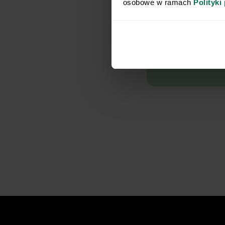
Imię
osobowe w ramach 
Polityki
Chcę d
Chcę otrzym
marketingowe
18 lipca 200
elektroniczną
poz. 1222), 
dotyczących
Respo Wydawn
TEKA TRADE s
zgodę na pr
w celu prowa
elektroniczną,
komunikację/
elektroniczn
komunikacji el
2024 poz. 12
bezpośrednie
pośrednictwe
Współadmini
Respo Wydaw