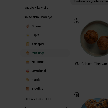
Szybkie przygotowanie
Napoje / koktajle
Śniadania i kolacje
Słone
Jajka
Kanapki
Muffiny
Naleśniki
Słodkie muffiny z 
Owsianki
Placki
Słodkie
Zdrowy Fast Food