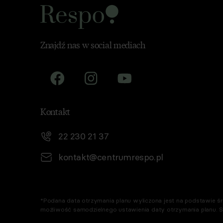
TEKA TRADE s
Przyjmuję do
wycofania p
Zobacz, jak
Znajdź nas w social mediach
Zapoznaj się
Kontakt
22 230 21 37
kontakt@centrumrespo.pl
*Podana data otrzymania planu wyliczona jest na podstawie śre
możliwość samodzielnego ustawienia daty otrzymania planu. 