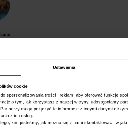
wkami
Ustawienia
 prezent!
 plików cookie
rzepisów na air fryera
do spersonalizowania treści i reklam, aby oferować funkcje spo
rmacje o tym, jak korzystasz z naszej witryny, udostępniamy pa
malnie do 520 kcal
Partnerzy mogą połączyć te informacje z innymi danymi otrzyma
 minut.
nia z ich usług.
 tego, kim jesteśmy, jak można się z nami skontaktować i w jak