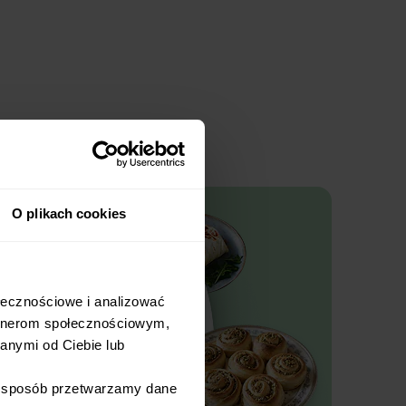
O plikach cookies
łecznościowe i analizować 
rtnerom społecznościowym, 
nymi od Ciebie lub 
i sposób przetwarzamy dane 