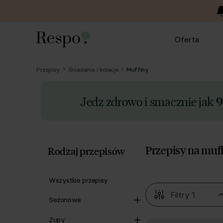
Oferta
Przepisy
Śniadania i kolacje
Muffiny
Jedz zdrowo i smacznie jak
9
Przepisy na muff
Rodzaj przepisów
Wszystkie przepisy
Filtry
1
Sezonowe
Zupy