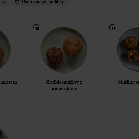
Usuń wszystkie filtry
ananasem
Słodkie muffiny z
Muffiny 
porzeczkami