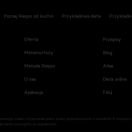
p. z o.o.)
 wiadomości, że przysługuje mi prawo do
Poznaj Respo od kuchni
Przykładowa dieta
Przykłado
owyższej zgody w każdym czasie.
 przetwarzamy Twoje dane osobowe.
 z naszą
Polityką prywatności
Respo
Oferta
Przepisy
Metamorfozy
Blog
Metoda Respo
Atlas
O nas
Dieta online
Aplikacja
FAQ
dniego czasu otrzymania planu przez podopiecznych z ostatnich 6 miesięcy. 
Sprawdź szczegóły w regulaminie.