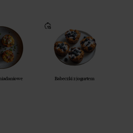
śniadaniowe
Babeczki z jogurtem