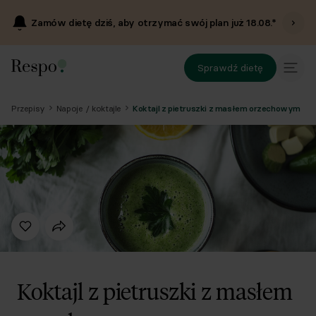
Zamów dietę dziś, aby otrzymać swój plan już
18.08
.*
Sprawdź dietę
Przepisy
Napoje / koktajle
Koktajl z pietruszki z masłem orzechowym
Koktajl z pietruszki z masłem