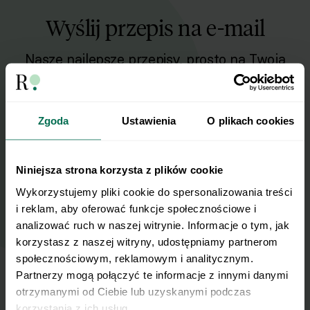
Wyślij przepis na e-mail
Nasze najlepsze przepisy, prosto na Twoja
skrzynkę e-mail.
Zapisz się do naszego Newslettera
Zgoda
Ustawienia
O plikach cookies
Imię
Niniejsza strona korzysta z plików cookie
Wykorzystujemy pliki cookie do spersonalizowania treści 
Email
i reklam, aby oferować funkcje społecznościowe i 
analizować ruch w naszej witrynie. Informacje o tym, jak 
korzystasz z naszej witryny, udostępniamy partnerom 
Wyślij
społecznościowym, reklamowym i analitycznym. 
Partnerzy mogą połączyć te informacje z innymi danymi 
otrzymanymi od Ciebie lub uzyskanymi podczas 
Wyrażam zgodę na przetwarzanie moich
korzystania z ich usług.