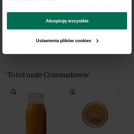
danych osobowych w celu otrzymywania
Dowiedz się więcej na temat tego, kim jesteśmy, jak 
Newslettera i potwierdzam zapoznanie się z
można się z nami skontaktować i w jaki sposób 
polityką prywatności
.
przetwarzamy dane osobowe w ramach 
Polityki 
Akceptuję wszystkie
prywatności.
Ustawienia plików cookies
To też może Ci zasmakować