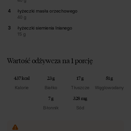
40
g
4
łyżeczki
masła orzechowego
40
g
3
łyżeczki
siemienia lnianego
15
g
Wartość odżywcza na 1 porcję
437 kcal
23 g
17 g
51 g
Kalorie
Białko
Tłuszcze
Węglowodany
7 g
328 mg
Błonnik
Sód