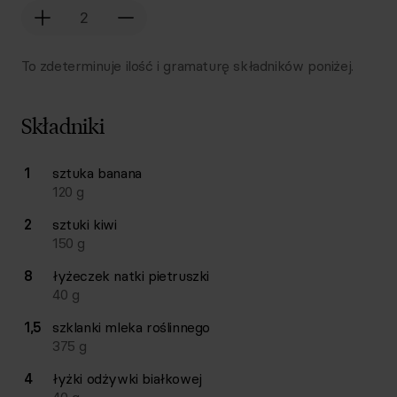
To zdeterminuje ilość i gramaturę składników poniżej.
Składniki
Lista składników przepisu z ilościami i wagami
1
sztuka
banana
Ilość
Składnik
120
g
2
sztuki
kiwi
150
g
8
łyżeczek
natki pietruszki
40
g
1,5
szklanki
mleka roślinnego
375
g
4
łyżki
odżywki białkowej