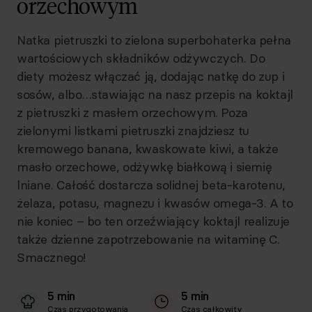
orzechowym
Natka pietruszki to zielona superbohaterka pełna
wartościowych składników odżywczych. Do
diety możesz włączać ją, dodając natkę do zup i
sosów, albo…stawiając na nasz przepis na koktajl
z pietruszki z masłem orzechowym. Poza
zielonymi listkami pietruszki znajdziesz tu
kremowego banana, kwaskowate kiwi, a także
masło orzechowe, odżywkę białkową i siemię
lniane. Całość dostarcza solidnej beta-karotenu,
żelaza, potasu, magnezu i kwasów omega-3. A to
nie koniec – bo ten orzeźwiający koktajl realizuje
także dzienne zapotrzebowanie na witaminę C.
Smacznego!
5 min
5 min
Czas przygotowania
Czas całkowity