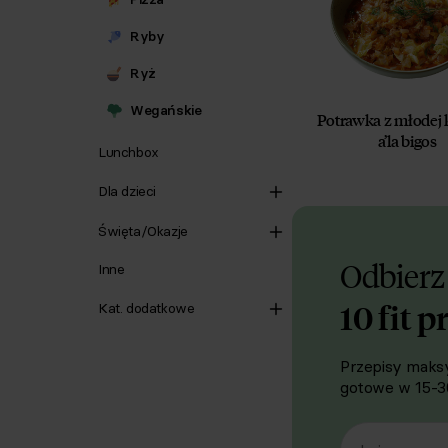
Ryby
Ryż
Wegańskie
Potrawka z młodej 
a’la bigos
Lunchbox
Dla dzieci
Święta/Okazje
Odbierz
Inne
10 fit p
Kat. dodatkowe
Przepisy maksy
gotowe w 15-30