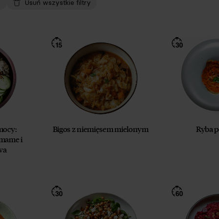
Usuń wszystkie filtry
mocy:
Bigos z niemięsem mielonym
Ryba p
amame i
wa