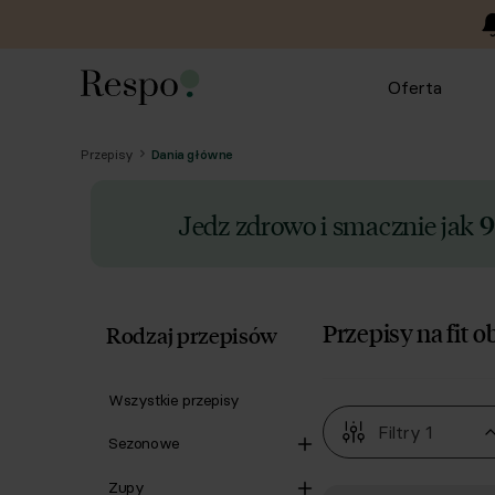
Oferta
Przepisy
Dania główne
Jedz zdrowo i smacznie jak
9
Przepisy na fit o
Rodzaj przepisów
Wszystkie przepisy
Filtry
1
Sezonowe
Zupy