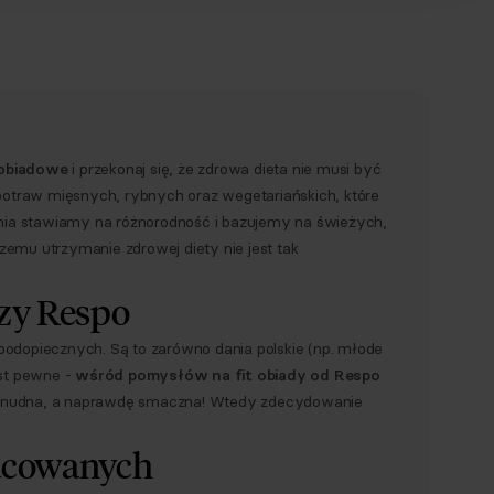
 obiadowe
i przekonaj się, że zdrowa dieta nie musi być
otraw mięsnych, rybnych oraz wegetariańskich, które
nia stawiamy na różnorodność i bazujemy na świeżych,
zemu utrzymanie zdrowej diety nie jest tak
rzy Respo
 podopiecznych. Są to zarówno dania polskie (np. młode
est pewne -
wśród pomysłów na fit obiady od Respo
była nudna, a naprawdę smaczna! Wtedy zdecydowanie
racowanych