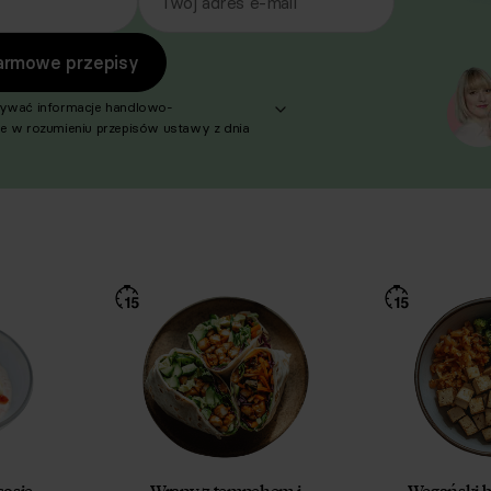
Twój adres e-mail
armowe przepisy
ywać informacje handlowo-
 w rozumieniu przepisów ustawy z dnia
2 r. o świadczeniu usług drogą
 (Dz. U. z 2020 r. poz. 344 oraz z 2024 r.
produktów, usług i ofert promocyjnych
 oferty Respo Wrzosek Witkowski SK,
ictwo S.C. oraz RespoMed sp.z o.o.,
p. z o.o. W związku z tym wyrażam
zetwarzanie moich danych osobowych
dzenia marketingu bezpośredniego drogą
 zgodnie z art. 6 ust. 1 lit a RODO, a także
przesyłanie informacji handlowych drogą
ą, zgodnie z art. 398 ustawy Prawo
ektronicznej z dnia 12 lipca 2024 r. (Dz. U.
21) w celu prowadzenia marketingu
go drogą elektroniczną za
m wiadomości e‑mail, przez
stratorów (Respo Wrzosek Witkowski SK,
nictwo S.C. oraz RespoMed sp.z o.o,
sosie
Wrapy z tempehem i
Wegański b