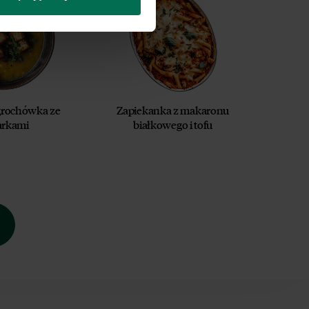
grochówka ze
Zapiekanka z makaronu
arkami
białkowego i tofu