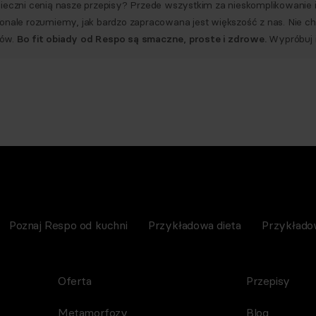
ieczni cenią nasze przepisy? Przede wszystkim za nieskomplikowanie i 
konale rozumiemy, jak bardzo zapracowana jest większość z nas. Nie c
ków.
Bo fit obiady od Respo są smaczne, proste i zdrowe.
Wypróbuj i 
Poznaj Respo od kuchni
Przykładowa dieta
Przykłado
Oferta
Przepisy
Metamorfozy
Blog