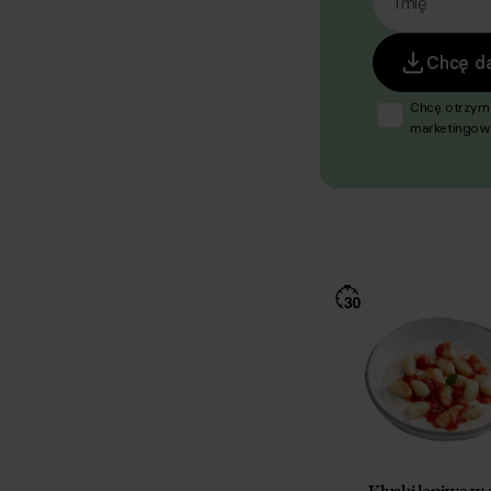
Imię
Chcę d
Chcę otrzym
marketingowe
18 lipca 200
elektroniczną
poz. 1222), 
dotyczących
Respo Wydawn
TEKA TRADE s
zgodę na pr
w celu prowa
elektroniczną,
komunikację/
elektroniczn
komunikacji el
2024 poz. 12
bezpośrednie
pośrednictwe
Współadmini
Respo Wydaw
Kluski leniwe w 