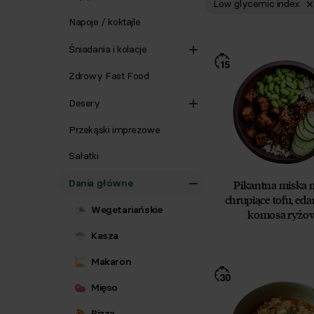
Low glycemic index
Napoje / koktajle
Śniadania i kolacje
Zdrowy Fast Food
Desery
Przekąski imprezowe
Sałatki
Dania główne
Pikantna miska 
chrupiące tofu, ed
Wegetariańskie
komosa ryżo
Kasza
Makaron
Mięso
Pizza