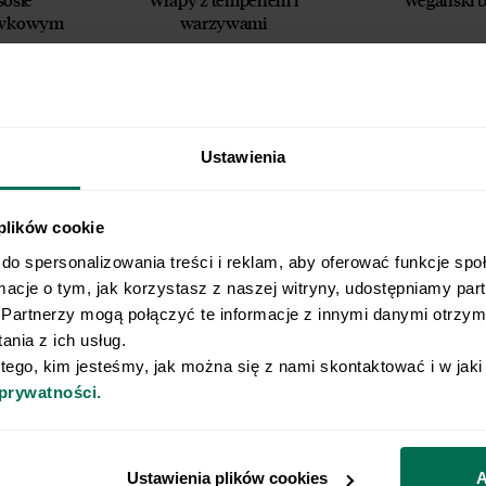
p. z o.o.)
kawkowym
warzywami
 wiadomości, że przysługuje mi prawo do
owyższej zgody w każdym czasie.
 przetwarzamy Twoje dane osobowe.
 z naszą
Polityką prywatności
Respo
Ustawienia
 plików cookie
do spersonalizowania treści i reklam, aby oferować funkcje spo
rmacje o tym, jak korzystasz z naszej witryny, udostępniamy pa
Partnerzy mogą połączyć te informacje z innymi danymi otrzyma
i cukinią
Pizza wegańska
Sałatka z w
nia z ich usług.
ciec
 tego, kim jesteśmy, jak można się z nami skontaktować i w jak
 prywatności.
Ustawienia plików cookies
A