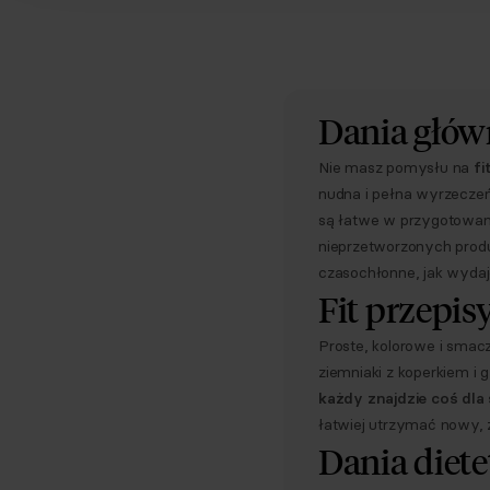
Dania głów
Nie masz pomysłu na
fi
nudna i pełna wyrzeczeń
są łatwe w przygotowan
nieprzetworzonych produ
czasochłonne, jak wydaj
Fit przepis
Proste, kolorowe i smac
ziemniaki z koperkiem i g
każdy znajdzie coś dla 
łatwiej utrzymać nowy, 
Dania diet