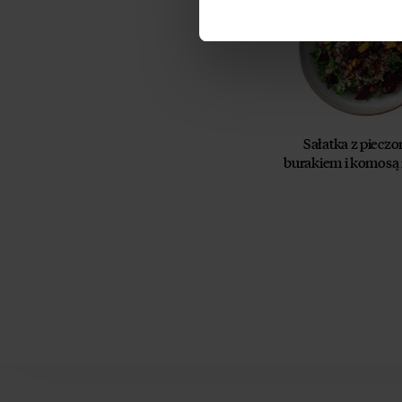
Sałatka z piecz
burakiem i komosą