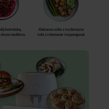
odą botwinką,
Makaron soba z wędzonym
i słonecznikiem
tofu z edamame i szparagami