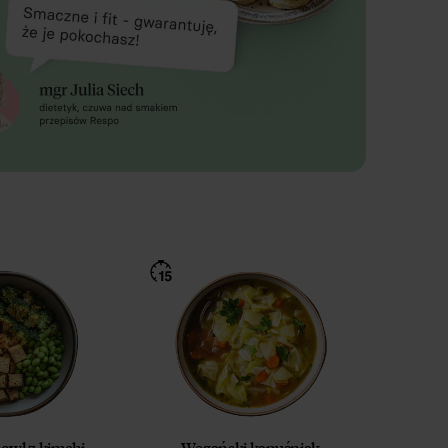
owl z kimchi
Wegański kapuśniak