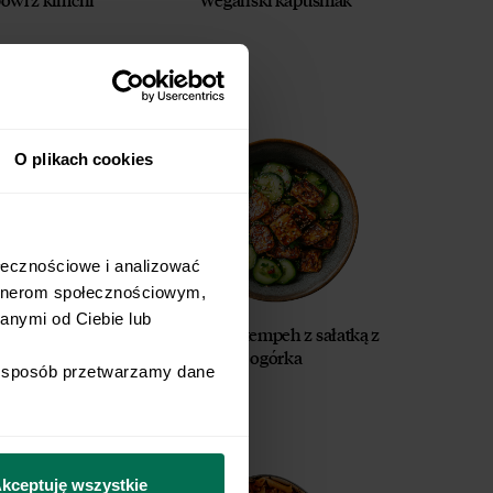
O plikach cookies
łecznościowe i analizować 
rtnerom społecznościowym, 
nymi od Ciebie lub 
ędzonym tofu i
Pieczony tempeh z sałatką z
ierzycą
ogórka
i sposób przetwarzamy dane 
kceptuję wszystkie