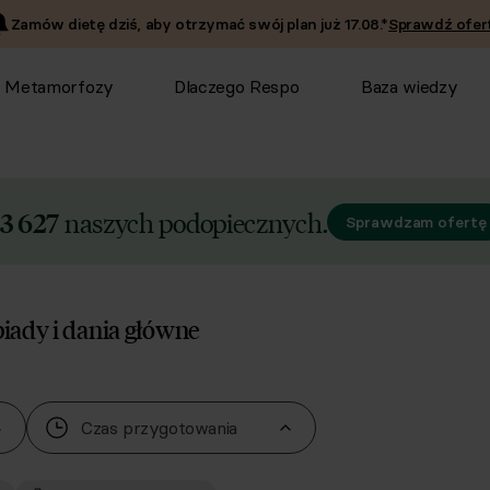
Zamów dietę dziś, aby otrzymać swój plan już
17.08
.*
Sprawdź ofert
Metamorfozy
Dlaczego Respo
Baza wiedzy
naszych podopiecznych.
3 627
Sprawdzam ofertę
biady i dania główne
Czas przygotowania