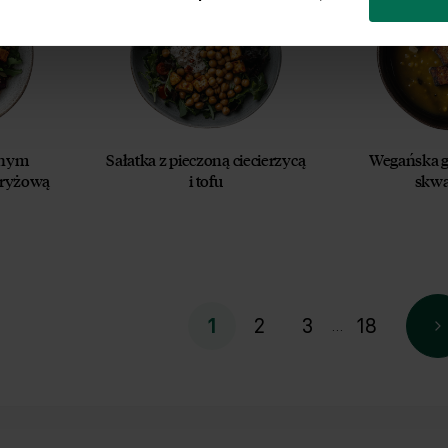
onym
Sałatka z pieczoną ciecierzycą
Wegańska 
 ryżową
i tofu
skw
2
3
18
1
…