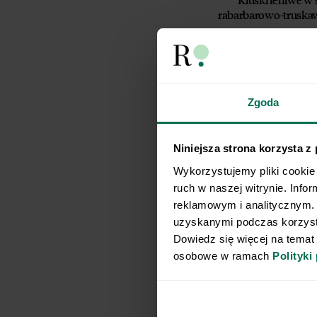
TEKA TRADE s
rabarbarowo-trus
Przyjmuję do
wycofania p
Zobacz, jak
Zapoznaj się
Zgoda
Niniejsza strona korzysta z
Wykorzystujemy pliki cookie 
ruch w naszej witrynie. Info
reklamowym i analitycznym. 
Pinsa z bakłażanem 
uzyskanymi podczas korzysta
Dowiedz się więcej na temat
osobowe w ramach 
Polityki