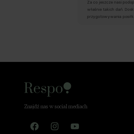
Za co jeszcze nasi podop
właśnie takich dań. Dos
przygotowywania posił
Znajdź nas w social mediach