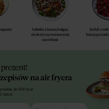
kapusty
Sałatka z kaszą bulgur,
Indyk z mł
ciecierzycą i suszonymi
kaszą pęczak 
morelami
 prezent!
rzepisów na air fryera
malnie do 520 kcal
 minut.