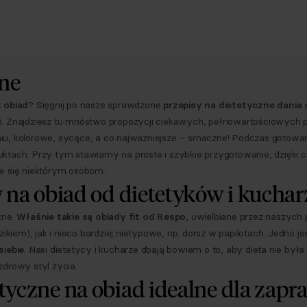
ne
t obiad
? Sięgnij po nasze sprawdzone
przepisy na dietetyczne dania
. Znajdziesz tu mnóstwo propozycji ciekawych, pełnowartościowych p
iu, kolorowe, sycące, a co najważniejsze – smaczne! Podczas gotowa
ktach. Przy tym stawiamy na proste i szybkie przygotowanie, dzięki c
e się niektórym osobom.
y na obiad od dietetyków i kucha
zne.
Właśnie takie są obiady fit od Respo
, uwielbiane przez naszych
zikiem), jak i nieco bardziej nietypowe, np. dorsz w papilotach. Jedno j
siebie
. Nasi dietetycy i kucharze dbają bowiem o to, aby dieta nie 
zdrowy styl życia.
etyczne na obiad idealne dla zap