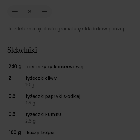
To zdeterminuje ilość i gramaturę składników poniżej.
Składniki
Lista składników przepisu z ilościami i wagami
240 g
ciecierzycy konserwowej
Ilość
Składnik
2
łyżeczki
oliwy
10
g
0,5
łyżeczki
papryki słodkiej
1,5
g
0,5
łyżeczki
kuminu
2,5
g
100 g
kaszy bulgur