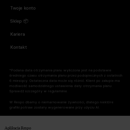
Twoje konto
Sklep 📦
Kariera
Kontakt
*Podana data otrzymania planu wyliczona jest na podstawie
średniego czasu otrzymania planu przez podopiecznych z ostatnich
6 miesięcy. Ostateczna data może się różnić. Klient po zakupie ma
możliwość samodzielnego ustawienia daty otrzymania planu.
Sprawdź szczegóły w regulaminie.
W Respo dbamy o niemarnowanie żywności, dlatego niektóre
grafiki potraw zostały wygenerowane przy użyciu AI.
Aplikacja Respo