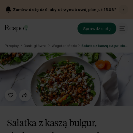
Zamów dietę dziś, aby otrzymać swój plan już
15.08
.*
Sprawdź dietę
Przepisy
Dania główne
Wegetariańskie
Sałatka z kaszą bulgur, ciecierzycą i suszonymi morelami
Sałatka z kaszą bulgur,