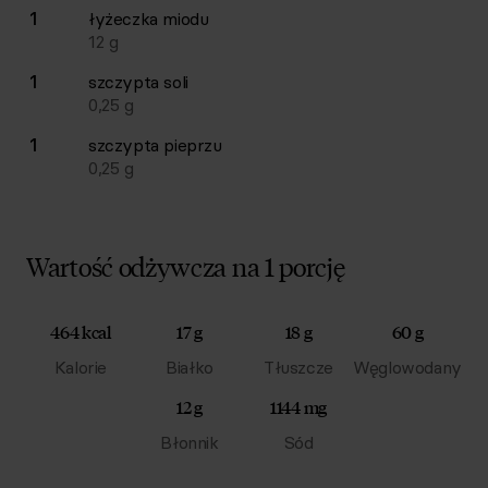
1
łyżeczka
miodu
12
g
1
szczypta
soli
0,25
g
1
szczypta
pieprzu
0,25
g
Wartość odżywcza na 1 porcję
464 kcal
17 g
18 g
60 g
Kalorie
Białko
Tłuszcze
Węglowodany
12 g
1144 mg
Błonnik
Sód