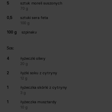
5
sztuk
moreli suszonych
70
g
0,5
sztuki
sera feta
100
g
100 g
szpinaku
Sos:
4
łyżeczki
oliwy
20
g
2
łyżki
soku z cytryny
12
g
1
łyżeczka
skórki z cytryny
3
g
1
łyżeczka
musztardy
10
g