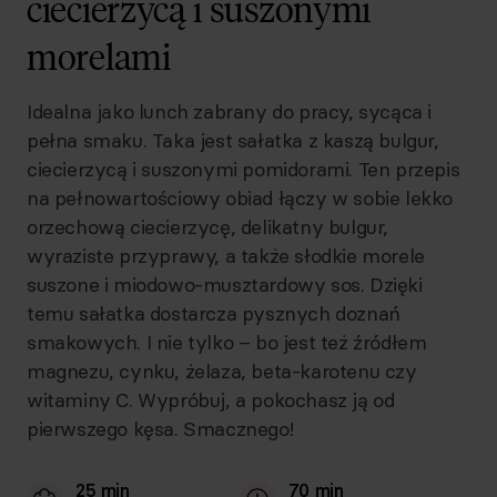
ciecierzycą i suszonymi
morelami
Idealna jako lunch zabrany do pracy, sycąca i
pełna smaku. Taka jest sałatka z kaszą bulgur,
ciecierzycą i suszonymi pomidorami. Ten przepis
na pełnowartościowy obiad łączy w sobie lekko
orzechową ciecierzycę, delikatny bulgur,
wyraziste przyprawy, a także słodkie morele
suszone i miodowo-musztardowy sos. Dzięki
temu sałatka dostarcza pysznych doznań
smakowych. I nie tylko – bo jest też źródłem
magnezu, cynku, żelaza, beta-karotenu czy
witaminy C. Wypróbuj, a pokochasz ją od
pierwszego kęsa. Smacznego!
25 min
70 min