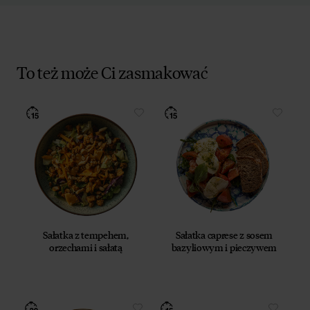
To też może Ci zasmakować
Sałatka z tempehem,
Sałatka caprese z sosem
orzechami i sałatą
bazyliowym i pieczywem