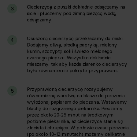
Ciecierzycę z puszki dokładnie odsączamy na
3
sicie i płuczemy pod zimną bieżącą wodą,
odsączamy.
Osuszoną ciecierzycę przekładamy do miski.
4
Dodajemy oliwę, słodką paprykę, mielony
kumin, szczyptę soli i świeżo mielonego
czarnego pieprzu. Wszystko dokładnie
mieszamy, tak aby każde ziarenko ciecierzycy
było równomiernie pokryte przyprawami.
Przyprawioną ciecierzycę rozsypujemy
5
równomierną warstwą na blasze do pieczenia
wyłożonej papierem do pieczenia. Wstawiamy
blachę do rozgrzanego piekarnika. Pieczemy
przez około 20-25 minut na środkowym
poziomie piekarnika, aż ciecierzyca stanie się
złocista i chrupiąca. W połowie czasu pieczenia
(po około 10-12 minutach) możemy delikatnie