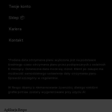
Twoje konto
Sklep 📦
Kariera
Kontakt
*Podana data otrzymania planu wyliczona jest na podstawie
średniego czasu otrzymania planu przez podopiecznych z ostatnich
6 miesięcy. Ostateczna data może się różnić. Klient po zakupie ma
możliwość samodzielnego ustawienia daty otrzymania planu.
Sprawdź szczegóły w regulaminie.
W Respo dbamy o niemarnowanie żywności, dlatego niektóre
grafiki potraw zostały wygenerowane przy użyciu AI.
Aplikacja Respo