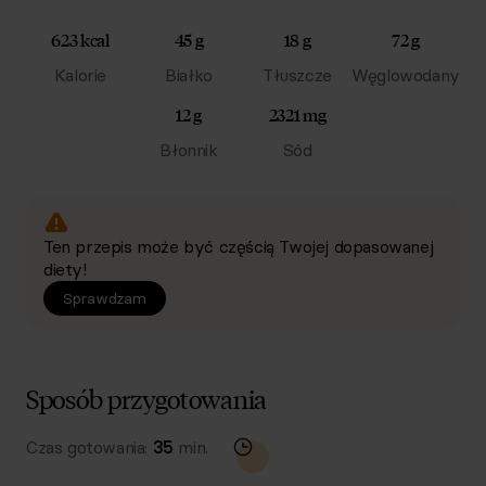
623 kcal
45 g
18 g
72 g
Kalorie
Białko
Tłuszcze
Węglowodany
12 g
2321 mg
Błonnik
Sód
Ten przepis może być częścią Twojej dopasowanej
diety!
Sprawdzam
Sposób przygotowania
Czas gotowania:
35
min.