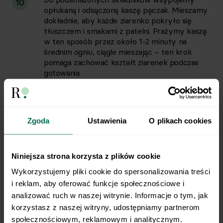
10
opłukaną i odsączoną kaszę pęczak. Mieszamy
dokładnie, aby każde ziarenko pokryło się
tłuszczem i smakami z patelni. Prażymy kaszę
w ten sposób przez około 1-2 minuty na
średnim ogniu, ciągle mieszając – ten krok
pomaga zachować kształt ziarenek podczas
gotowania.
Zmniejszamy ogień do średnio-małego.
11
Zaczynamy dodawać gorący bulion, po jednej
Zgoda
Ustawienia
O plikach cookies
chochli na raz. Dodajemy rozmaryn, liść
laurowy oraz ziele angielskie. Każdą kolejną
porcję bulionu wlewamy dopiero wtedy, gdy
poprzednia zostanie niemal całkowicie
Niniejsza strona korzysta z plików cookie
wchłonięta przez kaszę. Po każdym dodaniu
Wykorzystujemy pliki cookie do spersonalizowania treści 
bulionu dokładnie mieszamy kaszotto, aby
i reklam, aby oferować funkcje społecznościowe i 
zapobiec przywieraniu.
analizować ruch w naszej witrynie. Informacje o tym, jak 
korzystasz z naszej witryny, udostępniamy partnerom 
Kontynuujemy dodawanie bulionu i mieszanie
12
społecznościowym, reklamowym i analitycznym. 