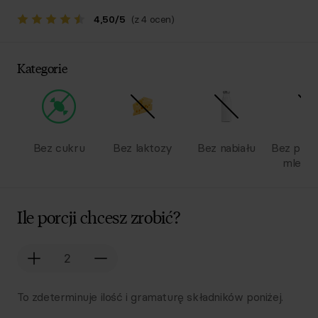
4,50
/
5
(z 4 ocen)
Kategorie
Bez cukru
Bez laktozy
Bez nabiału
Bez pro
mlecz
Ile porcji chcesz zrobić?
To zdeterminuje ilość i gramaturę składników poniżej.