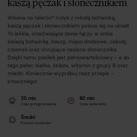
kaszą pęczak i słonecznikiem
Wiosna na talerzu? Indyk z młodą botwinką,
kaszą pęczak i słonecznikiem poleca się na obiad!
To lekkie, orzeźwiające danie łączy w sobie
świeżą botwinkę, kaszę, mięso drobiowe, cebulę,
czosnek oraz chrupiące nasiona słonecznika.
Dzięki temu posiłek jest pełnowartościowy – a do
tego pełen białka, żelaza, witamin z grupy B oraz
miedzi. Koniecznie wypróbuj nasz przepis –
smacznego!
35 min
80 min
Czas przygotowania
Czas całkowity
Średni
Poziom trudności