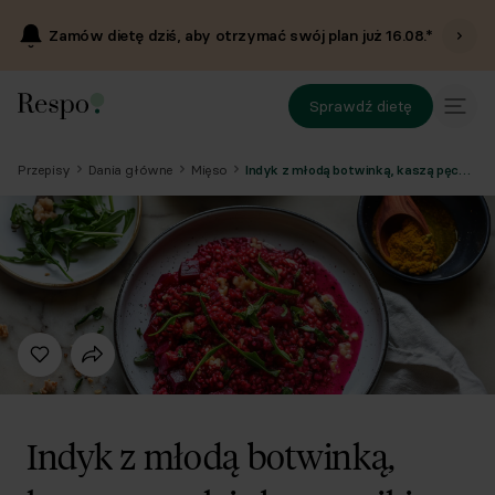
Zamów dietę dziś, aby otrzymać swój plan już
16.08
.*
Sprawdź dietę
Przepisy
Dania główne
Mięso
Indyk z młodą botwinką, kaszą pęczak i słonecznikiem
Indyk z młodą botwinką,