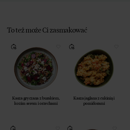
To też może Ci zasmakować
Kasza gryczana z burakiem,
Kasza jaglana z cukinią i
kozim serem i orzechami
pomidorami