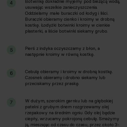
Botwinkę dokładnie myjemy pod bieżącą wodą,
4
usuwając wszelkie zanieczyszczenia.
Oddzielamy małe buraczki od łodyg i liści.
Buraczki obieramy cienko i kroimy w drobną
kostkę. Łodyżki botwinki kroimy w cienkie
plasterki, a liście botwinki siekamy grubo.
Pierś z indyka oczyszczamy z błon, a
5
następnie kroimy w równą kostkę.
Cebulę obieramy i kroimy w drobną kostkę.
6
Czosnek obieramy i drobno siekamy lub
przeciskamy przez praskę.
W dużym, szerokim garnku lub na głębokiej
7
patelni z grubym dnem rozgrzewamy olej
rzepakowy na średnim ogniu. Gdy olej będzie
ciepły, wrzucamy pokrojoną cebulę. Smażymy
ją, mieszając od czasu do czasu, przez około 3-