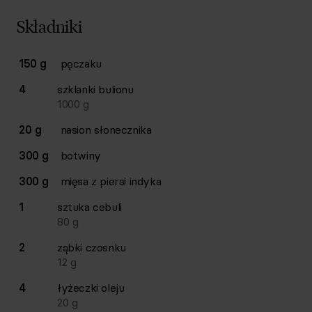
Składniki
Lista składników przepisu z ilościami i wagami
150 g
pęczaku
Ilość
Składnik
4
szklanki
bulionu
1000
g
20 g
nasion słonecznika
300 g
botwiny
300 g
mięsa z piersi indyka
1
sztuka
cebuli
80
g
2
ząbki
czosnku
12
g
4
łyżeczki
oleju
20
g