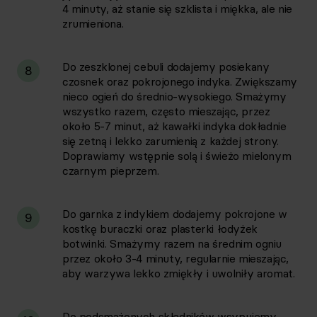
4 minuty, aż stanie się szklista i miękka, ale nie
zrumieniona.
Do zeszklonej cebuli dodajemy posiekany
8
czosnek oraz pokrojonego indyka. Zwiększamy
nieco ogień do średnio-wysokiego. Smażymy
wszystko razem, często mieszając, przez
około 5-7 minut, aż kawałki indyka dokładnie
się zetną i lekko zarumienią z każdej strony.
Doprawiamy wstępnie solą i świeżo mielonym
czarnym pieprzem.
Do garnka z indykiem dodajemy pokrojone w
9
kostkę buraczki oraz plasterki łodyżek
botwinki. Smażymy razem na średnim ogniu
przez około 3-4 minuty, regularnie mieszając,
aby warzywa lekko zmiękły i uwolniły aromat.
Do podsmażonych składników wsypujemy