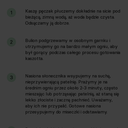
Kaszę pęczak płuczemy dokładnie na sicie pod
1
bieżącą, zimną wodą, aż woda będzie czysta.
Odsączamy ją dobrze.
Bulion podgrzewamy w osobnym garnku i
2
utrzymujemy go na bardzo małym ogniu, aby
był gorący podczas całego procesu gotowania
kaszotta.
Nasiona słonecznika wsypujemy na suchą,
3
nieprzywierającą patelnię. Prażymy je na
średnim ogniu przez około 2-3 minuty, często
mieszając lub potrząsając patelnią, aż staną się
lekko złociste i zaczną pachnieć. Uważamy,
aby ich nie przypalić. Gotowe nasiona
przesypujemy do miseczki i odstawiamy.