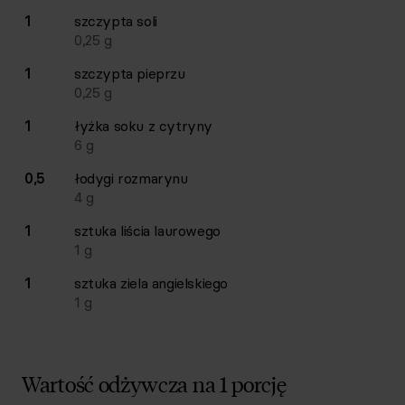
1
szczypta
soli
0,25
g
1
szczypta
pieprzu
0,25
g
1
łyżka
soku z cytryny
6
g
0,5
łodygi
rozmarynu
4
g
1
sztuka
liścia laurowego
1
g
1
sztuka
ziela angielskiego
1
g
Wartość odżywcza na 1 porcję