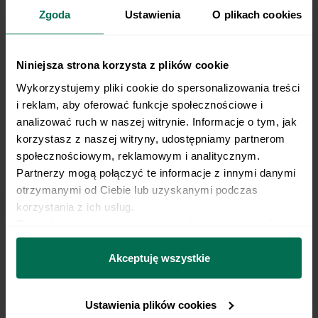
12 lipca 2024 r. (Dz. U. 2024 poz. 1221) w celu
Zgoda
Ustawienia
O plikach cookies
Salmon bowl
prowadzenia marketingu bezpośredniego drogą
elektroniczną za pośrednictwem wiadomości e‑mail,
przez Współadministratorów (Respo Wrzosek
Witkowski SK, Respo Wydawnictwo S.C. oraz
Niniejsza strona korzysta z plików cookie
RespoMed sp.z o.o, TEKA TRADE sp. z o.o.)
Wykorzystujemy pliki cookie do spersonalizowania treści 
Przyjmuję do wiadomości, że przysługuje mi prawo
i reklam, aby oferować funkcje społecznościowe i 
do wycofania powyższej zgody w każdym czasie.
analizować ruch w naszej witrynie. Informacje o tym, jak 
Zobacz, jak przetwarzamy Twoje dane osobowe.
1
2
korzystasz z naszej witryny, udostępniamy partnerom 
Zapoznaj się z naszą
Polityką prywatności
Respo
społecznościowym, reklamowym i analitycznym. 
Partnerzy mogą połączyć te informacje z innymi danymi 
otrzymanymi od Ciebie lub uzyskanymi podczas 
korzystania z ich usług.
Dowiedz się więcej na temat tego, kim jesteśmy, jak 
można się z nami skontaktować i w jaki sposób 
Sałatki
przetwarzamy dane osobowe w ramach 
Polityki 
Akceptuję wszystkie
prywatności.
Sałatki
to dobry sposób na włączenie większej ilości warzyw do
diety. Są proste w przygotowaniu, lekkostrawne i kolorowe, przez
Ustawienia plików cookies
co pięknie prezentują się na talerzu. To idealny pomysł na
zdrowe