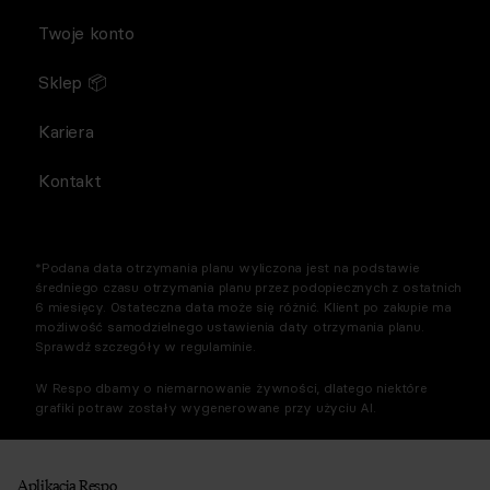
Twoje konto
Sklep 📦
Kariera
Kontakt
*Podana data otrzymania planu wyliczona jest na podstawie
średniego czasu otrzymania planu przez podopiecznych z ostatnich
6 miesięcy. Ostateczna data może się różnić. Klient po zakupie ma
możliwość samodzielnego ustawienia daty otrzymania planu.
Sprawdź szczegóły w regulaminie.
W Respo dbamy o niemarnowanie żywności, dlatego niektóre
grafiki potraw zostały wygenerowane przy użyciu AI.
Aplikacja Respo