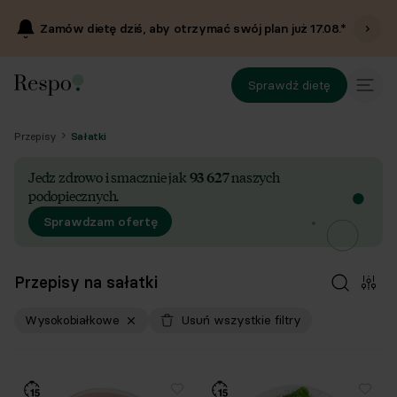
Zamów dietę dziś, aby otrzymać swój plan już
17.08
.*
Sprawdź dietę
Przepisy
Sałatki
Jedz zdrowo i smacznie jak
93 627
naszych
podopiecznych.
Sprawdzam ofertę
Przepisy na sałatki
Wysokobiałkowe
Usuń wszystkie filtry