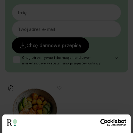
Imię
Twój adres e-mail
Chcę darmowe przepisy
Chcę otrzymywać informacje handlowo-
marketingowe w rozumieniu przepisów ustawy
z dnia 18 lipca 2002 r. o świadczeniu usług drogą
elektroniczną (Dz. U. z 2020 r. poz. 344 oraz z 2024 r.
poz. 1222), produktów, usług i ofert promocyjnych
dotyczących oferty Respo Wrzosek Witkowski SK,
Respo Wydawnictwo S.C. oraz RespoMed sp.z o.o.,
TEKA TRADE sp. z o.o. W związku z tym wyrażam
zgodę na przetwarzanie moich danych osobowych
w celu prowadzenia marketingu bezpośredniego
drogą elektroniczną, zgodnie z art. 6 ust. 1 lit a RODO,
a także komunikację/przesyłanie informacji
handlowych drogą elektroniczną, zgodnie z art. 398
ustawy Prawo komunikacji elektronicznej z dnia