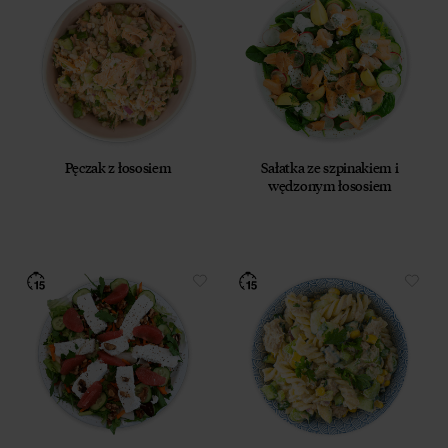
Pęczak z łososiem
Sałatka ze szpinakiem i
wędzonym łososiem