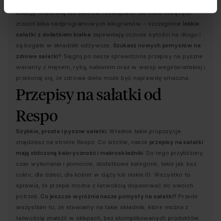
śniadanie
do pracy lub szybką przekąskę w ciągu dnia albo
kolację. Stanowią też świetne rozwiązanie dla osób chcących
zrzucić kilka nadprogramowych kilogramów – szczególnie
lekkie
sałatki
z dodatkiem białka
zapewniają uczucie sytości na długo i
są bogate w składniki odżywcze.
Szukasz nowych pomysłów na
zdrowe sałatki?
Sięgnij po nasze sprawdzone przepisy na pyszne
warianty z mięsem, rybą, nabiałem oraz w wersji wegetariańskiej i
przekonaj się, że zdrowa dieta może być naprawdę smaczna.
Przepisy na sałatki od
Respo
Szybkie, proste i pyszne sałatki.
Właśnie takie propozycje
znajdziesz na stronie Respo. Co istotne, nasze
przepisy na sałatki
mają obliczoną kaloryczność i makroskładniki.
Do tego przybliżony
czas wykonania i pomocne, dodatkowe kategorie, takie jak: bez
cukru, dla dzieci, dla kobiet w ciąży lub niskie IG. Wszystko to
sprawia, że przepis można z łatwością dopasować do swoich
potrzeb.
Co jeszcze wyróżnia nasze pomysły na sałatki?
Przede
wszystkim to, że stawiamy na takie składniki, które można z
łatwością znaleźć w sklepach, bez skomplikowanych produktów.