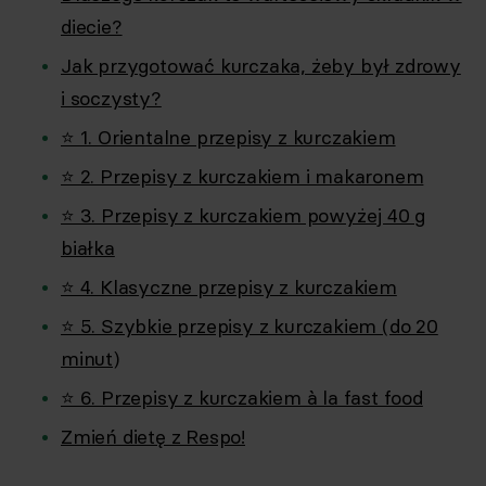
diecie?
Jak przygotować kurczaka, żeby był zdrowy
i soczysty?
⭐ 1. Orientalne przepisy z kurczakiem
⭐ 2. Przepisy z kurczakiem i makaronem
⭐ 3. Przepisy z kurczakiem powyżej 40 g
białka
⭐ 4. Klasyczne przepisy z kurczakiem
⭐ 5. Szybkie przepisy z kurczakiem (do 20
minut)
⭐ 6. Przepisy z kurczakiem à la fast food
Zmień dietę z Respo!