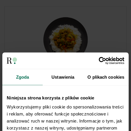
Zgoda
Ustawienia
O plikach cookies
491 kcal
Kurczak po chińsku
Potrzebujesz nieco ponad pół godziny, aby zrobić
Niniejsza strona korzysta z plików cookie
kurczaka po chińsku, który ma 30 gramów białka i
Wykorzystujemy pliki cookie do spersonalizowania treści 
niespełna 500 kcal. Kluczowe składniki? Chińska
i reklam, aby oferować funkcje społecznościowe i 
mieszanka warzywna, ryż basmati i kurczak oraz moc
analizować ruch w naszej witrynie. Informacje o tym, jak 
przypraw nadających całości wyjątkowego smaku.
korzystasz z naszej witryny, udostępniamy partnerom 