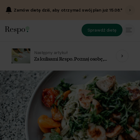
Zamów dietę dziś, aby otrzymać swój plan już
15.08
.*
Sprawdź dietę
Następny artykuł
Za kulisami Respo. Poznaj osobę,
która dba o Twoją dietę