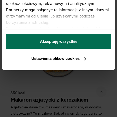
społecznościowym, reklamowym i analitycznym. 
Pełna wersja przepisu
Partnerzy mogą połączyć te informacje z innymi danymi 
otrzymanymi od Ciebie lub uzyskanymi podczas 
korzystania z ich usług.
Dowiedz się więcej na temat tego, kim jesteśmy, jak 
można się z nami skontaktować i w jaki sposób 
przetwarzamy dane osobowe w ramach 
Polityki 
Akceptuję wszystkie
prywatności.
Ustawienia plików cookies
550 kcal
Makaron azjatycki z kurczakiem
Azjatyckie danie z kurczakiem i makaronem, w dodatku…
dietetyczne? To możliwe! Sekret na smak tego dania to