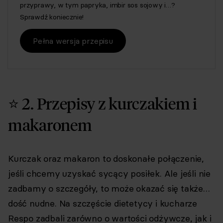
przyprawy, w tym papryka, imbir sos sojowy i…?
Sprawdź koniecznie!
Pełna wersja przepisu
⭐ 2. Przepisy z kurczakiem i
makaronem
Kurczak oraz makaron to doskonałe połączenie,
jeśli chcemy uzyskać sycący posiłek. Ale jeśli nie
zadbamy o szczegóły, to może okazać się także…
dość nudne. Na szczęście dietetycy i kucharze
Respo zadbali zarówno o wartości odżywcze, jak i