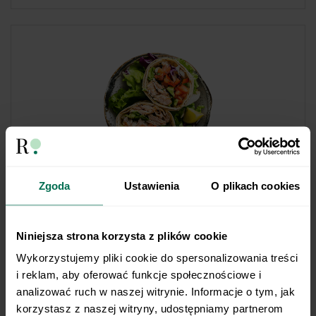
Zgoda
Ustawienia
O plikach cookies
408 kcal
Wrap z wędzonym pstrągiem
Niniejsza strona korzysta z plików cookie
Jeśli nie jajko i nie mięso, to może ryba? Na śniadanie
Wykorzystujemy pliki cookie do spersonalizowania treści 
postaw na tortillę z wędzonym pstrągiem, ogórkiem,
i reklam, aby oferować funkcje społecznościowe i 
papryką i sosem jogurtowo-koperkowym. To ekspresowy
analizować ruch w naszej witrynie. Informacje o tym, jak 
przepis na śniadanie z 26 g białka w porcji, a także solidną
korzystasz z naszej witryny, udostępniamy partnerom 
porcją błonnika czy kwasów omega-3.