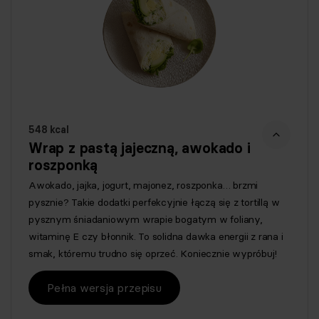
548 kcal
Wrap z pastą jajeczną, awokado i
roszponką
Awokado, jajka, jogurt, majonez, roszponka… brzmi
pysznie? Takie dodatki perfekcyjnie łączą się z tortillą w
pysznym śniadaniowym wrapie bogatym w foliany,
witaminę E czy błonnik. To solidna dawka energii z rana i
smak, któremu trudno się oprzeć. Koniecznie wypróbuj!
Pełna wersja przepisu