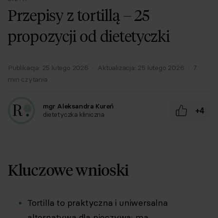
Przepisy z tortillą – 25
propozycji od dietetyczki
Publikacja:
25 lutego 2026
·
Aktualizacja:
25 lutego 2026
·
7
min czytania
mgr Aleksandra Kureń
+4
dietetyczka kliniczna
Kluczowe wnioski
Tortilla to praktyczna i uniwersalna
alternatywa dla pieczywa: ma