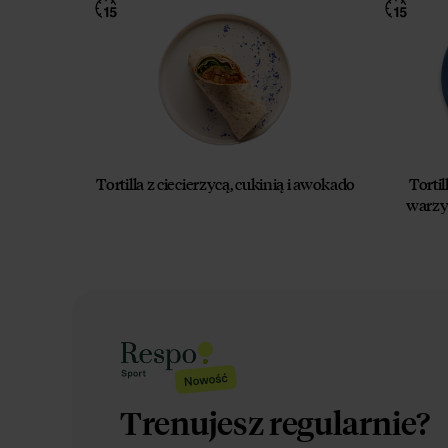
Tortilla z ciecierzycą, cukinią i awokado
Torti
warzy
Trenujesz regularnie?