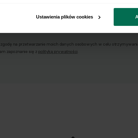
o naszego Newslettera
Ustawienia plików cookies
A
Email
godę na przetwarzanie moich danych osobowych w celu otrzymywania 
am zapoznanie się z
polityką prywatności
.