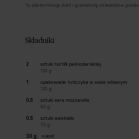
To zdeterminuje ilość i gramaturę składników poniże
Składniki
Lista składników przepisu z ilościami i wagam
2
sztuki
tortilli pełnoziarnistej
Ilość
Składnik
120
g
1
opakowanie
tuńczyka w sosie własnym
120
g
0,5
sztuki
sera mozzarella
60
g
0,5
sztuki
awokado
70
g
30 g
rukoli