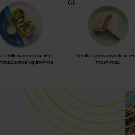
lla z grillowanym schabem,
Tortilla z wędzonym łososiem
wami i sosem jogurtowym
warzywami