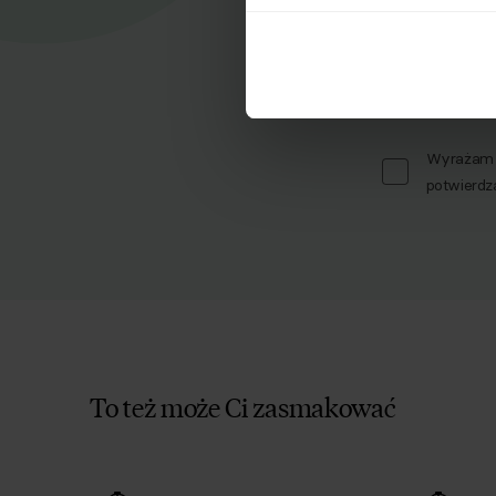
Zapisz się d
Imię
Wyrażam z
potwierdz
To też może Ci zasmakować