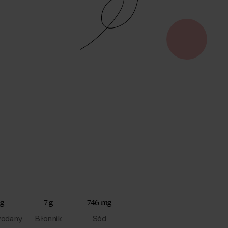
 g
7 g
746 mg
odany
Błonnik
Sód