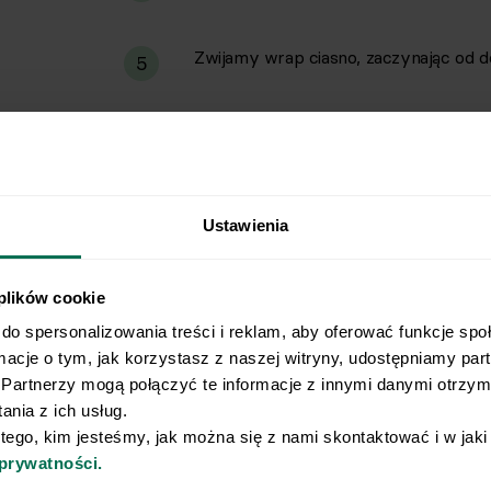
Zwijamy wrap ciasno, zaczynając od d
5
Jeśli preferujesz ciepłego wrapa, grill
6
strony, aż ser się roztopi i wrap lekko 
Ustawienia
 plików cookie
do spersonalizowania treści i reklam, aby oferować funkcje spo
rmacje o tym, jak korzystasz z naszej witryny, udostępniamy pa
Partnerzy mogą połączyć te informacje z innymi danymi otrzyma
Wyślij przepis na e-mail
nia z ich usług.
 tego, kim jesteśmy, jak można się z nami skontaktować i w jak
 prywatności.
e najlepsze przepisy, prosto na Twoja skrzynkę e-