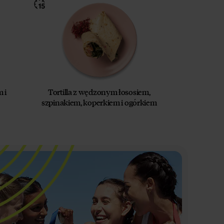
 i
Tortilla z wędzonym łososiem,
szpinakiem, koperkiem i ogórkiem