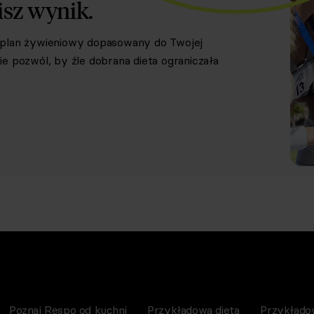
isz wynik.
y plan żywieniowy dopasowany do Twojej
e pozwól, by źle dobrana dieta ograniczała
Poznaj Respo od kuchni
Przykładowa dieta
Przykłado