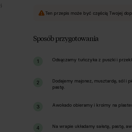
j.
Ten przepis może być częścią Twojej dop
Sposób przygotowania
Odsączamy tuńczyka z puszki i przekł
i
1
Dodajemy majonez, musztardę, sól i 
2
pastę.
Awokado obieramy i kroimy na plaster
3
Na wrapie układamy sałatę, pastę, awo
4