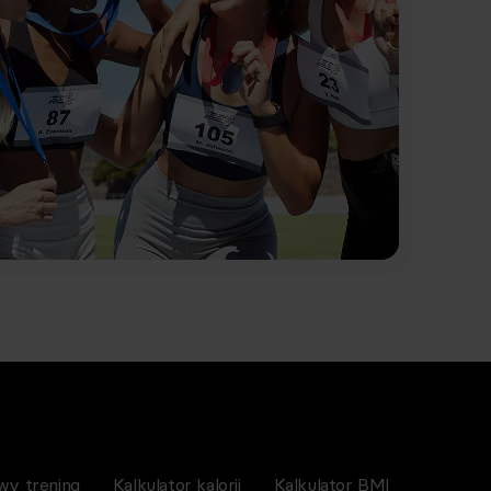
wy trening
Kalkulator kalorii
Kalkulator BMI