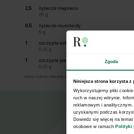
2,5
łyżeczki
majonezu
25
g
0,5
łyżeczki
musztardy
5
g
1
szczypta
soli
0,25
g
1
szczypta
pieprzu
Zgoda
0,25
g
Kliknij i odhacz składnik, który już masz.
Niniejsza strona korzysta z
Wykorzystujemy pliki cookie 
ruch w naszej witrynie. Info
reklamowym i analitycznym. 
uzyskanymi podczas korzysta
Dowiedz się więcej na temat
osobowe w ramach 
Polityki
Nasz