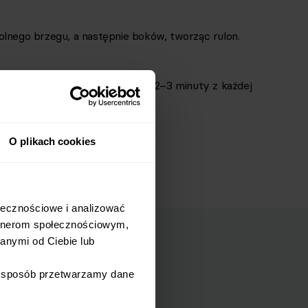
olnego brzegu, a następnie boków, tworząc rulon.
uj go na suchej patelni przez ok. 2–3 minuty z każdej
się zarumieni.
O plikach cookies
łecznościowe i analizować 
rtnerom społecznościowym, 
nymi od Ciebie lub 
i sposób przetwarzamy dane 
mail.