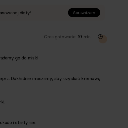
asowanej diety!
Sprawdzam
Czas gotowania:
10
min.
adamy go do miski.
pieprz. Dokładnie mieszamy, aby uzyskać kremową
ki.
kado i starty ser.