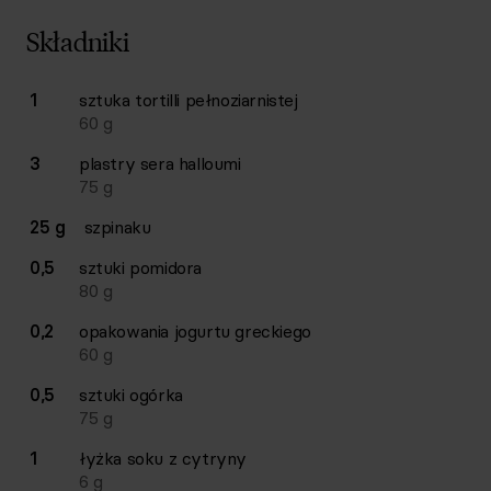
Składniki
Lista składników przepisu z ilościami i wagami
1
sztuka
tortilli pełnoziarnistej
Ilość
Składnik
60
g
3
plastry
sera halloumi
75
g
25 g
szpinaku
0,5
sztuki
pomidora
80
g
0,2
opakowania
jogurtu greckiego
60
g
0,5
sztuki
ogórka
75
g
1
łyżka
soku z cytryny
6
g