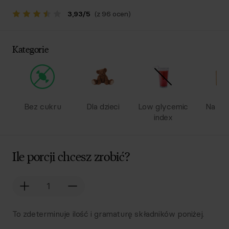
3,93
/
5
(z 96 ocen)
Kategorie
Bez cukru
Dla dzieci
Low glycemic
Na wy
index
Ile porcji chcesz zrobić?
To zdeterminuje ilość i gramaturę składników poniżej.