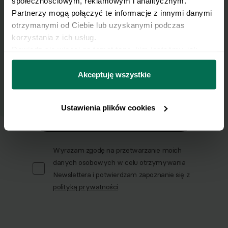
społecznościowym, reklamowym i analitycznym. 
Partnerzy mogą połączyć te informacje z innymi danymi 
Zapisz się do naszego Newslettera
otrzymanymi od Ciebie lub uzyskanymi podczas 
korzystania z ich usług.
Imię
Dowiedz się więcej na temat tego, kim jesteśmy, jak 
można się z nami skontaktować i w jaki sposób 
przetwarzamy dane osobowe w ramach 
Polityki 
Akceptuję wszystkie
Email
prywatności.
Ustawienia plików cookies
Wyślij
Wyrażam zgodę na przetwarzanie moich
danych osobowych w celu otrzymywania
Newslettera i potwierdzam zapoznanie się z
polityką prywatności
.