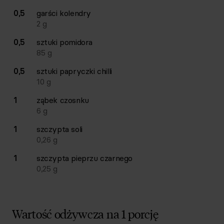
0,5
garści
kolendry
2
g
0,5
sztuki
pomidora
85
g
0,5
sztuki
papryczki chilli
10
g
1
ząbek
czosnku
6
g
1
szczypta
soli
0,26
g
1
szczypta
pieprzu czarnego
0,25
g
Wartość odżywcza na 1 porcję