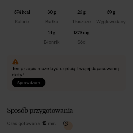
574 kcal
30 g
26 g
59 g
Kalorie
Białko
Tłuszcze
Węglowodany
14 g
1375 mg
Błonnik
Sód
Ten przepis może być częścią Twojej dopasowanej
diety!
Sprawdzam
Sposób przygotowania
Czas gotowania:
15
min.