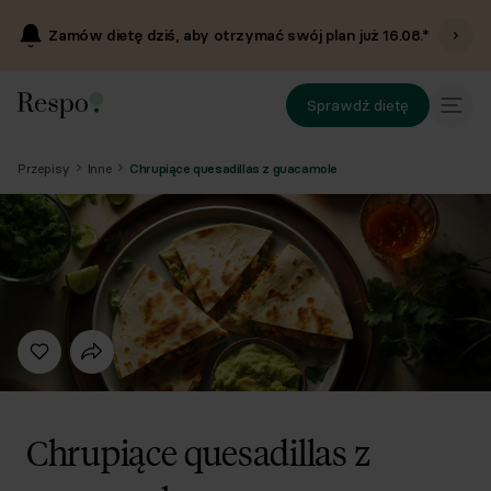
Zamów dietę dziś, aby otrzymać swój plan już
16.08
.*
Sprawdź dietę
Przepisy
Inne
Chrupiące quesadillas z guacamole
Chrupiące quesadillas z