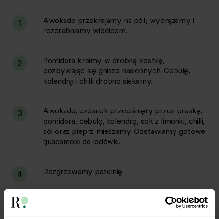
Awokado przekrajamy na pół, wydrążamy i
1
rozdrabniamy widelcem.
Pomidora kroimy w drobną kostkę,
2
pozbywając się gniazd nasiennych. Cebulę,
kolendrę i chilli drobno siekamy.
Awokado, czosnek przeciśnięty przez praskę,
3
pomidora, cebulę, kolendrę, sok z limonki, chilli,
sól oraz pieprz mieszamy. Odstawiamy gotowe
guacamole do lodówki.
Rozgrzewamy patelnię.
4
Na połowie tortilli układamy: sałatę, wędlinę,
5
plasterki pomidora, odcedzoną kukurydzę