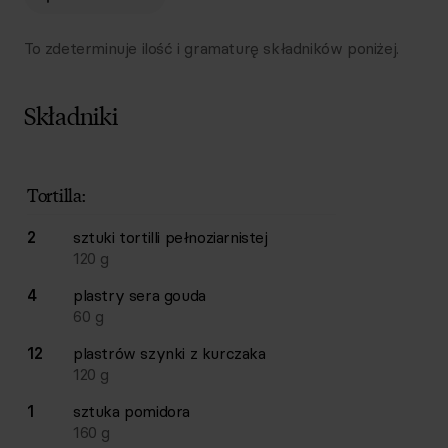
To zdeterminuje ilość i gramaturę składników poniżej.
Składniki
Lista składników przepisu z ilościami i wagami
Ilość
Składnik
Tortilla:
2
sztuki
tortilli pełnoziarnistej
120
g
4
plastry
sera gouda
60
g
12
plastrów
szynki z kurczaka
120
g
1
sztuka
pomidora
160
g