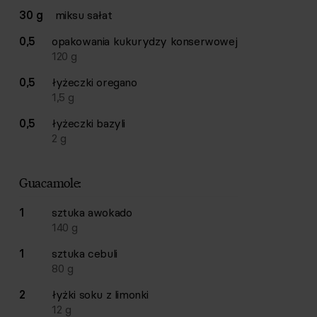
30 g
miksu sałat
0,5
opakowania
kukurydzy konserwowej
120
g
0,5
łyżeczki
oregano
1,5
g
0,5
łyżeczki
bazyli
2
g
Guacamole:
1
sztuka
awokado
140
g
1
sztuka
cebuli
80
g
2
łyżki
soku z limonki
12
g