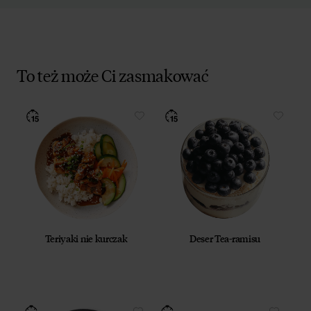
To też może Ci zasmakować
Teriyaki nie kurczak
Deser Tea-ramisu