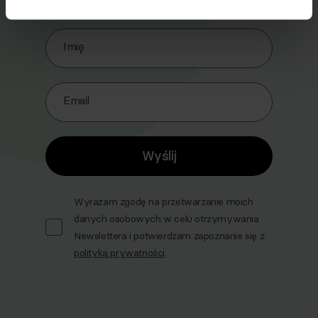
Zapisz się do naszego Newslettera
Imię
Email
Wyślij
Wyrażam zgodę na przetwarzanie moich
danych osobowych w celu otrzymywania
Newslettera i potwierdzam zapoznanie się z
polityką prywatności
.