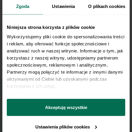
konserwową oraz starty ser żółty.
Zgoda
Ustawienia
O plikach cookies
Posypujemy oregano i bazylią.
Niniejsza strona korzysta z plików cookie
Tortillę składamy na pół i podpiekamy z obu
6
stron do zarumienienia.
Wykorzystujemy pliki cookie do spersonalizowania treści 
i reklam, aby oferować funkcje społecznościowe i 
analizować ruch w naszej witrynie. Informacje o tym, jak 
Gotową tortillę podajemy z guacamole.
7
korzystasz z naszej witryny, udostępniamy partnerom 
społecznościowym, reklamowym i analitycznym. 
Partnerzy mogą połączyć te informacje z innymi danymi 
otrzymanymi od Ciebie lub uzyskanymi podczas 
korzystania z ich usług.
Dowiedz się więcej na temat tego, kim jesteśmy, jak 
Wyślij przepis na e-mail
można się z nami skontaktować i w jaki sposób 
przetwarzamy dane osobowe w ramach 
Polityki 
Akceptuję wszystkie
prywatności.
Nasze najlepsze przepisy, prosto na Twoja
skrzynkę e-mail.
Ustawienia plików cookies