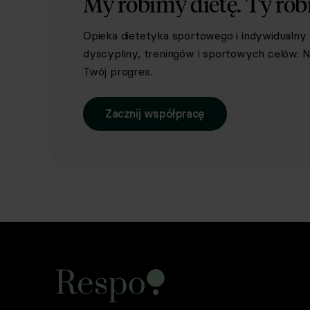
My robimy dietę.
Ty rob
Opieka dietetyka sportowego i indywidualn
dyscypliny, treningów i sportowych celów. Ni
Twój progres.
Zacznij współpracę