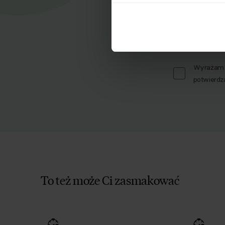
Zapisz się d
Imię
Wyrażam z
potwierdz
To też może Ci zasmakować