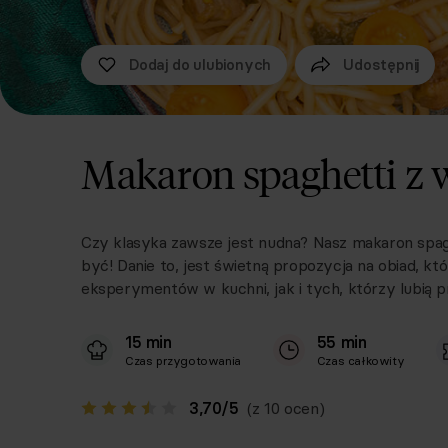
Dodaj do ulubionych
Udostępnij
Makaron spaghetti z
Czy klasyka zawsze jest nudna? Nasz makaron spagh
być! Danie to, jest świetną propozycja na obiad, kt
eksperymentów w kuchni, jak i tych, którzy lubią
15 min
55 min
Czas przygotowania
Czas całkowity
3,70
/
5
(z 10 ocen)