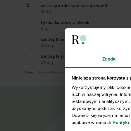
10
sztuk
pomidorków koktajlowych
200
g
1
łyżeczka
oliwy z oliwek
5
g
1
szczypta
soli
0,25
g
1
szczypta
pieprzu
Zgoda
0,25
g
Kliknij i odhacz składnik, który już masz.
Niniejsza strona korzysta z
Wykorzystujemy pliki cookie 
ruch w naszej witrynie. Info
reklamowym i analitycznym. 
uzyskanymi podczas korzysta
Dowiedz się więcej na temat
Nasz
osobowe w ramach 
Polityki