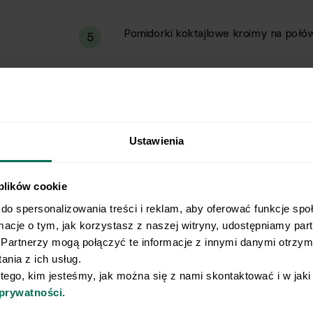
Pomidorki koktajlowe kroimy na połów
5
Makaron przekładamy do sosu i doda
6
i w razie potrzeby doprawiamy solą i 
Smacznego!
Ustawienia
 plików cookie
do spersonalizowania treści i reklam, aby oferować funkcje spo
rmacje o tym, jak korzystasz z naszej witryny, udostępniamy pa
Partnerzy mogą połączyć te informacje z innymi danymi otrzyma
Wyślij przepis na e-mail
nia z ich usług.
 tego, kim jesteśmy, jak można się z nami skontaktować i w jak
e najlepsze przepisy, prosto na Twoja skrzynkę e-
 prywatności.