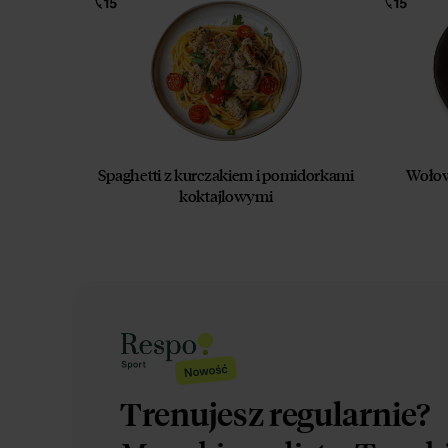
Spaghetti z kurczakiem i pomidorkami
Wołow
koktajlowymi
Trenujesz regularnie?