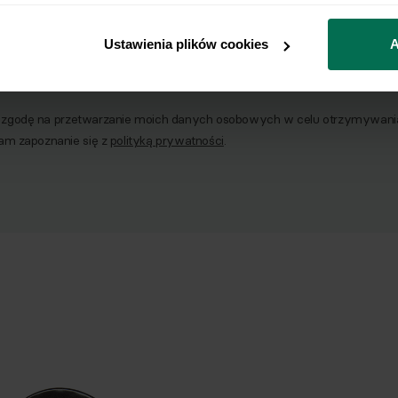
o naszego Newslettera
Ustawienia plików cookies
A
Email
godę na przetwarzanie moich danych osobowych w celu otrzymywania 
am zapoznanie się z
polityką prywatności
.