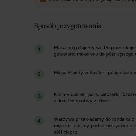
Sposób przygotowania
Makaron gotujemy według instrukcji 
i
1
gotowania makaronu do późniejszego u
Mięso kroimy w kostkę i podsmażamy 
2
Kroimy cukinię, pora, pieczarki i czo
3
z dodatkiem oliwy z oliwek.
Warzywa przekładamy do rondelka z
4
mięsem i dusimy pod przykryciem prz
sól i pieprz.