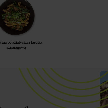
ina po azjatycku z fasolką
szparagową