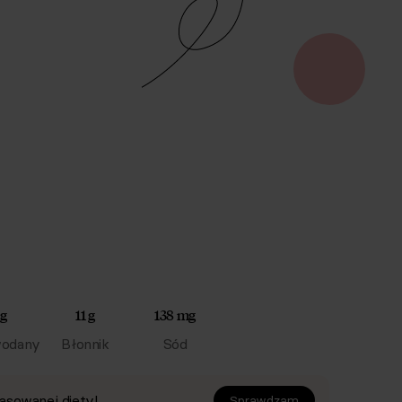
 g
11 g
138 mg
odany
Błonnik
Sód
asowanej diety!
Sprawdzam