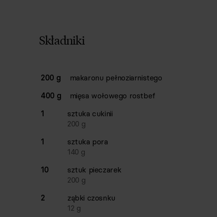
Składniki
Lista składników przepisu z ilościami i wagam
200 g
makaronu pełnoziarnistego
Ilość
Składnik
400 g
mięsa wołowego rostbef
1
sztuka
cukinii
200
g
1
sztuka
pora
140
g
10
sztuk
pieczarek
200
g
2
ząbki
czosnku
12
g