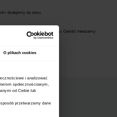
ki i dodajemy do sosu.
jemy wodę z gotowania makaronu. Całość mieszamy
pieprzem.
O plikach cookies
łecznościowe i analizować 
rtnerom społecznościowym, 
nymi od Ciebie lub 
i sposób przetwarzamy dane 
mail.