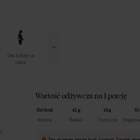
Dla kobiet w
ciąży
Wartość odżywcza na 1 porcję
516 kcal
42 g
14 g
53
Kalorie
Białko
Tłuszcze
Węglow
j.
Ten przepis może być częścią Twojej dop