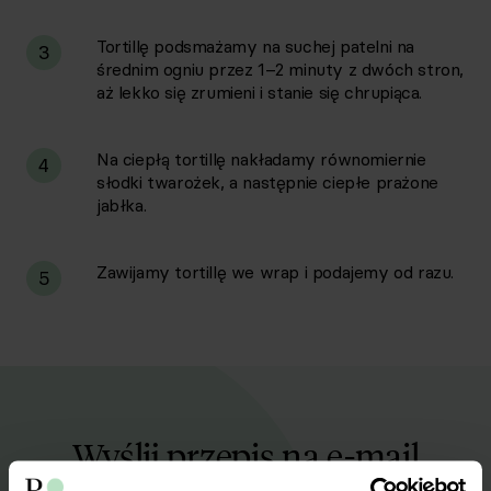
Tortillę podsmażamy na suchej patelni na
3
średnim ogniu przez 1–2 minuty z dwóch stron,
aż lekko się zrumieni i stanie się chrupiąca.
Na ciepłą tortillę nakładamy równomiernie
4
słodki twarożek, a następnie ciepłe prażone
jabłka.
Zawijamy tortillę we wrap i podajemy od razu.
5
Wyślij przepis na e-mail