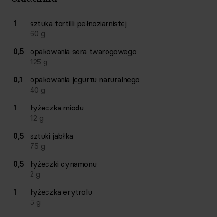
Lista składników przepisu z ilościami i wagami
1
sztuka
tortilli pełnoziarnistej
Ilość
Składnik
60
g
0,5
opakowania
sera twarogowego
125
g
0,1
opakowania
jogurtu naturalnego
40
g
1
łyżeczka
miodu
12
g
0,5
sztuki
jabłka
75
g
0,5
łyżeczki
cynamonu
2
g
1
łyżeczka
erytrolu
5
g