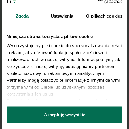
Nasze najlepsze przepisy, prosto na Twoja
skrzynkę e-mail.
Zgoda
Ustawienia
O plikach cookies
Zapisz się do naszego Newslettera
Niniejsza strona korzysta z plików cookie
Imię
Wykorzystujemy pliki cookie do spersonalizowania treści 
i reklam, aby oferować funkcje społecznościowe i 
analizować ruch w naszej witrynie. Informacje o tym, jak 
Email
korzystasz z naszej witryny, udostępniamy partnerom 
społecznościowym, reklamowym i analitycznym. 
Partnerzy mogą połączyć te informacje z innymi danymi 
Wyślij
otrzymanymi od Ciebie lub uzyskanymi podczas 
korzystania z ich usług.
Dowiedz się więcej na temat tego, kim jesteśmy, jak 
Wyrażam zgodę na przetwarzanie moich
można się z nami skontaktować i w jaki sposób 
danych osobowych w celu otrzymywania
przetwarzamy dane osobowe w ramach 
Polityki 
Akceptuję wszystkie
Newslettera i potwierdzam zapoznanie się z
prywatności.
polityką prywatności
.