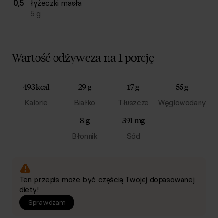
0,5
łyżeczki
masła
5
g
Wartość odżywcza na 1 porcję
493 kcal
29 g
17 g
55 g
Kalorie
Białko
Tłuszcze
Węglowodany
8 g
391 mg
Błonnik
Sód
Ten przepis może być częścią Twojej dopasowanej
diety!
Sprawdzam