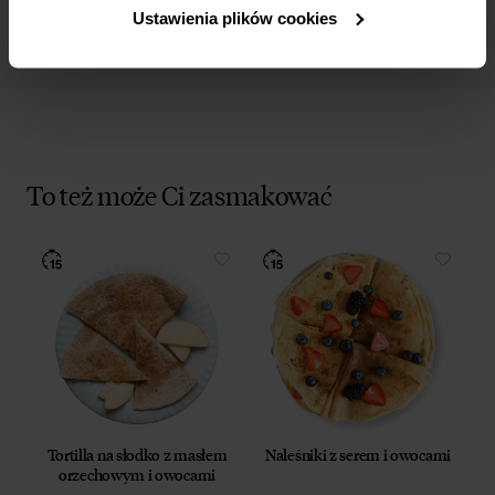
Ustawienia plików cookies
To też może Ci zasmakować
Tortilla na słodko z masłem
Naleśniki z serem i owocami
orzechowym i owocami