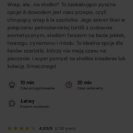
Wrap, ale…na słodko? To zaskakująco pyszna
opcja! A dowodem jest nasz przepis, czyli
chrupiący wrap à la szarlotka. Jego sekret tkwi w
połączeniu pełnoziarnistej tortilli z cudownie
aromatycznym, słodkim farszem na bazie jabłek,
twarogu, cynamonu i miodu. To idealna opcja dla
fanów szarlotki, którzy nie mają czasu na
pieczenie. I super pomysł na słodkie śniadanie lub
kolację. Smacznego!
10 min
20 min
Czas przygotowania
Czas całkowity
Łatwy
Poziom trudności
4,03
/
5
(z 30 ocen)