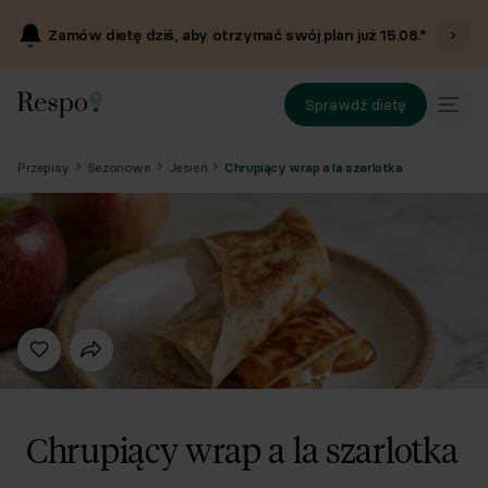
Zamów dietę dziś, aby otrzymać swój plan już
15.08
.*
Sprawdź dietę
Przepisy
Sezonowe
Jesień
Chrupiący wrap a la szarlotka
Chrupiący wrap a la szarlotka