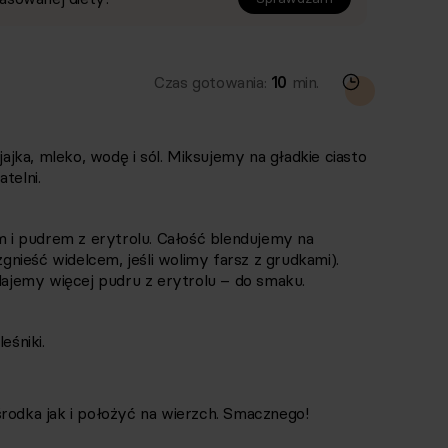
Czas gotowania:
10
min.
ka, mleko, wodę i sól. Miksujemy na gładkie ciasto
telni.
i pudrem z erytrolu. Całość blendujemy na
nieść widelcem, jeśli wolimy farsz z grudkami).
odajemy więcej pudru z erytrolu – do smaku.
śniki.
dka jak i położyć na wierzch. Smacznego!