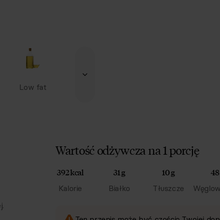
Low fat
Wartość odżywcza na 1 porcję
392 kcal
31 g
10 g
48
Kalorie
Białko
Tłuszcze
Węglow
j.
Ten przepis może być częścią Twojej dop