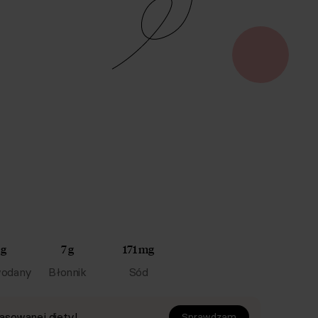
 g
7 g
171 mg
odany
Błonnik
Sód
asowanej diety!
Sprawdzam