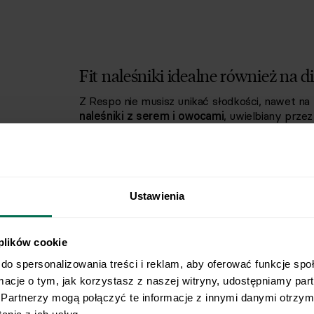
Fit naleśniki idealne również na di
Z Respo nie musisz unikać słodkości, nawet na
naleśniki z serem i owocami
, uwielbiany prze
przygotowania to zaledwie 20 minut, a poziom tr
dla osób zapracowanych, które nie mają czasu 
zdrowo.
Pyszne dietetyczne naleśniki dla c
Ustawienia
Ten przepis na naleśniki fit uwielbiają także d
dietetycznych naszych najmłodszych podopiecz
słodkości, ale przy tym zawiera sporo białka, 
 plików cookie
także jako sposób na „przemycenie" do diety 
serem świetnie smakują nie tylko z truskaw
do spersonalizowania treści i reklam, aby oferować funkcje spo
bananem oraz mango.
rmacje o tym, jak korzystasz z naszej witryny, udostępniamy pa
Partnerzy mogą połączyć te informacje z innymi danymi otrzyma