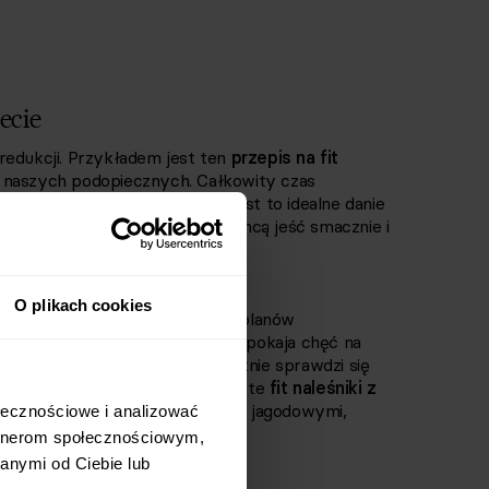
ecie
 redukcji. Przykładem jest ten
przepis na fit
z naszych podopiecznych. Całkowity czas
udności - łatwy. Dzięki temu jest to idealne danie
na skomplikowane przepisy, a chcą jeść smacznie i
ałej rodziny
O plikach cookies
zieci!
Dlatego często trafia do planów
nych. Nic dziwnego - danie zaspokaja chęć na
bo aż 31 gramów na porcję. Świetnie sprawdzi się
najmłodszych porcji owoców. Bo te
fit naleśniki z
kami
, ale także z innymi owocami jagodowymi,
łecznościowe i analizować 
rtnerom społecznościowym, 
nymi od Ciebie lub 