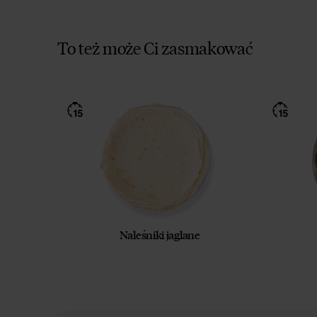
To też może Ci zasmakować
Naleśniki jaglane