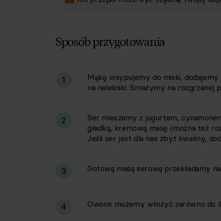
Sposób przygotowania
Mąkę wsypujemy do miski, dodajemy jaj
i
1
na naleśniki. Smażymy na rozgrzanej pa
Ser mieszamy z jogurtem, cynamonem 
2
gładką, kremową masę (można też rozg
Jeśli ser jest dla nas zbyt kwaśny, d
Gotową masą serową przekładamy nale
3
Owoce możemy włożyć zarówno do śro
4