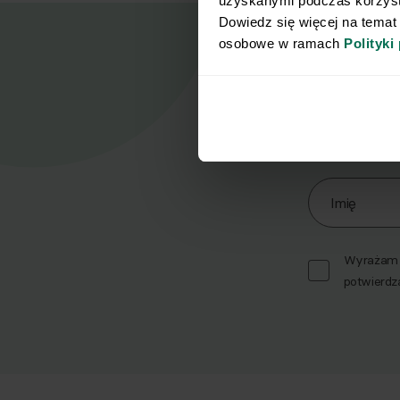
uzyskanymi podczas korzysta
Dowiedz się więcej na temat
osobowe w ramach 
Polityki
Nasz
Zapisz się d
Imię
Wyrażam z
potwierdz