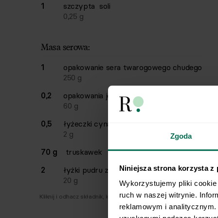
1
szczypta
soli
0,25
g
Masa serowa:
1
opakowanie
sera twarogowego chudego
250
g
0,2
opakowania
jogurtu naturalnego gęstego
60
g
0,5
łyżeczki
cynamonu
2
g
Zgoda
70 g
truskawek
Niniejsza strona korzysta z
2
łyżki
pudru z erytrolu
20
g
Wykorzystujemy pliki cookie 
ruch w naszej witrynie. Info
Kliknij i odhacz składnik, który już masz.
reklamowym i analitycznym. 