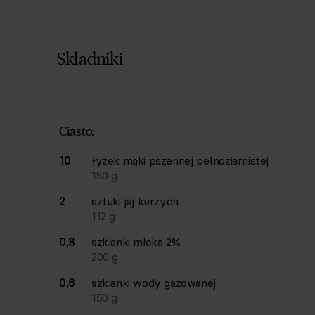
Składniki
Lista składników przepisu z ilościami i wagam
Ilość
Składnik
Ciasto:
10
łyżek
mąki pszennej pełnoziarnistej
150
g
2
sztuki
jaj kurzych
112
g
0,8
szklanki
mleka 2%
200
g
0,6
szklanki
wody gazowanej
150
g