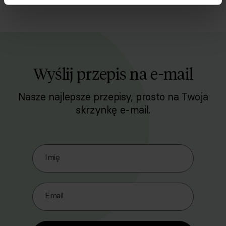
Wyślij przepis na e-mail
Nasze najlepsze przepisy, prosto na Twoja
skrzynkę e-mail.
Zapisz się do naszego Newslettera
Imię
Email