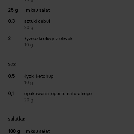
25 g
miksu sałat
0,3
sztuki
cebuli
20
g
2
łyżeczki
oliwy z oliwek
10
g
sos:
0,5
łyżki
ketchup
10
g
0,1
opakowania
jogurtu naturalnego
20
g
sałatka:
100 g
miksu sałat