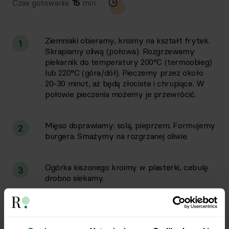
Czas gotowania:
15
min.
Ziemniaki obieramy, kroimy na kształt frytek.
1
Skrapiamy oliwą (połowa). Rozgrzewamy
piekarnik do temperatury 200°C (termoobieg)
lub 220°C (góra/dół). Pieczemy przez około
20-30 minut, aż będą złociste i chrupiące. W
połowie pieczenia możemy je przewrócić.
Mięso doprawiamy: solą, pieprzem. Formujemy
2
burgera. Smażymy na rozgrzanej oliwie.
Ogórka kiszonego kroimy w plasterki, cebulę
3
drobno siekamy.
Przygotowujemy sos, mieszamy ketchup i
4
jogurt.