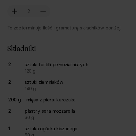
To zdeterminuje ilość i gramaturę składników poniżej.
Składniki
Lista składników przepisu z ilościami i wagami
2
sztuki
tortilli pełnoziarnistych
Ilość
Składnik
120
g
2
sztuki
ziemniaków
140
g
200 g
mięsa z piersi kurczaka
2
plastry
sera mozzarella
30
g
1
sztuka
ogórka kiszonego
50
g