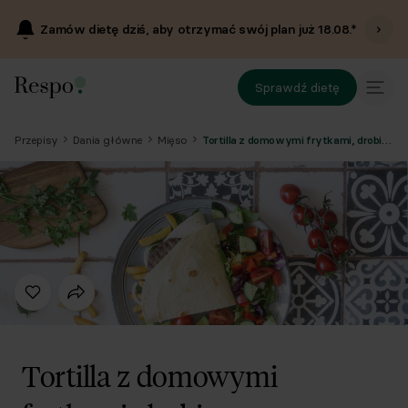
Zamów dietę dziś, aby otrzymać swój plan już
18.08
.*
Sprawdź dietę
Przepisy
Dania główne
Mięso
Tortilla z domowymi frytkami, drobiowym burgerem i sałatką
Tortilla z domowymi