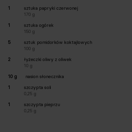
1
sztuka
papryki czerwonej
170
g
1
sztuka
ogórek
150
g
5
sztuk
pomidorków koktajlowych
100
g
2
łyżeczki
oliwy z oliwek
10
g
10 g
nasion słonecznika
1
szczypta
soli
0,25
g
1
szczypta
pieprzu
0,25
g