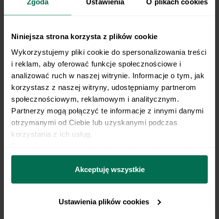
Zgoda
Ustawienia
O plikach cookies
Na tortilli robimy jedno nacięcie od środka do
5
krawędzi. Na jednej części układamy sos i
Niniejsza strona korzysta z plików cookie
sałatę, na drugiej frytki, na trzeciej ogórka
kiszonego i cebulę, na czwartej ser i burgera.
Wykorzystujemy pliki cookie do spersonalizowania treści 
Składamy w trójkąt przeciwnie do ruchu
i reklam, aby oferować funkcje społecznościowe i 
wskazówek zegara zaczynając od ułożenia
analizować ruch w naszej witrynie. Informacje o tym, jak 
części z sosem i sałatą na frytkach.
korzystasz z naszej witryny, udostępniamy partnerom 
społecznościowym, reklamowym i analitycznym. 
Partnerzy mogą połączyć te informacje z innymi danymi 
Tortillę podpiekamy na patelni.
6
otrzymanymi od Ciebie lub uzyskanymi podczas 
korzystania z ich usług.
Dowiedz się więcej na temat tego, kim jesteśmy, jak 
Przygotowujemy sałatkę: wszystkie warzywa
7
można się z nami skontaktować i w jaki sposób 
kroimy na kawałki. Mieszamy. Doprawiamy
solą, pieprzem i oliwą. Przed podaniem
przetwarzamy dane osobowe w ramach 
Polityki 
Akceptuję wszystkie
posypujemy słonecznikiem.
prywatności.
Ustawienia plików cookies
Tortillę podajemy z sałatką.
8