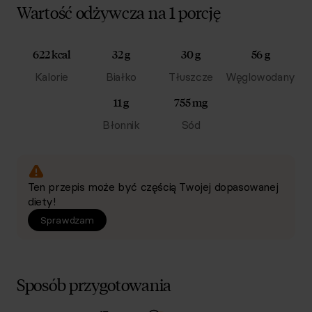
Wartość odżywcza na 1 porcję
622 kcal
32 g
30 g
56 g
Kalorie
Białko
Tłuszcze
Węglowodany
11 g
755 mg
Błonnik
Sód
Ten przepis może być częścią Twojej dopasowanej
diety!
Sprawdzam
Sposób przygotowania