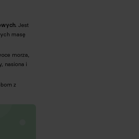
owych.
Jest
ących masę
woce morza,
, nasiona i
obom z