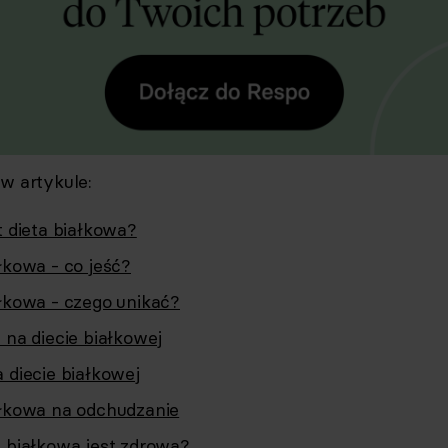
 w artykule:
t dieta białkowa?
łkowa - co jeść?
ałkowa - czego unikać?
 na diecie białkowej
 diecie białkowej
ałkowa na odchudzanie
a białkowa jest zdrowa?