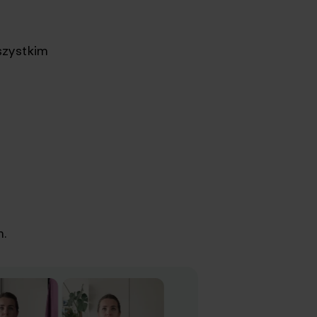
szystkim
h.