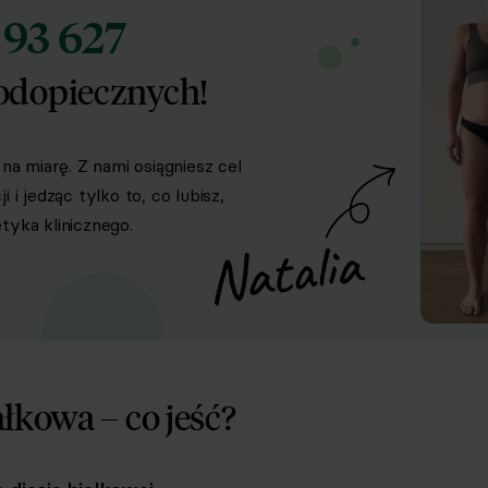
93 627
d
odopiecznych!
na miarę. Z nami osiągniesz cel
i jedząc tylko to, co lubisz,
yka klinicznego.
ałkowa – co jeść?