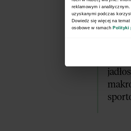
reklamowym i analitycznym. 
bogatobiałko
uzyskanymi podczas korzysta
Dowiedz się więcej na temat
osobowe w ramach 
Polityki
Są też
umiar
jadło
makro
sport