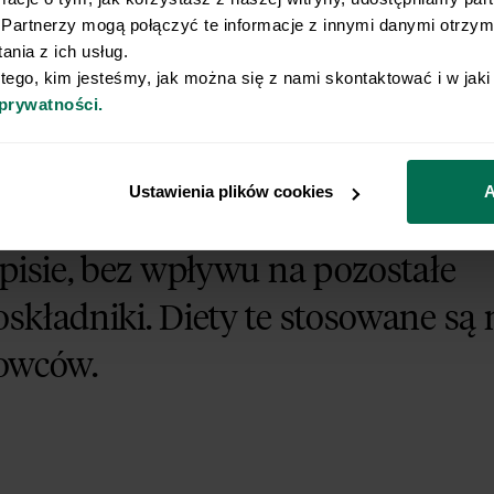
Partnerzy mogą połączyć te informacje z innymi danymi otrzyma
wych są m.in.
dieta Dukana
czy
Atkinsa
.
nia z ich usług.
 tego, kim jesteśmy, jak można się z nami skontaktować i w jak
 prywatności.
 diety, które zakładają jedynie
Ustawienia plików cookies
A
kowane zwiększenie podaży biał
spisie, bez wpływu na pozostałe
składniki. Diety te stosowane są 
owców.