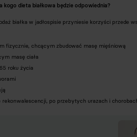
la kogo dieta białkowa będzie odpowiednia?
daż białka w jadłospisie przyniesie korzyści przede w
:
m fizycznie, chcącym zbudować masę mięśniową
cym masę ciała
65 roku życia
worami
sją
e rekonwalescencji, po przebytych urazach i chorobac