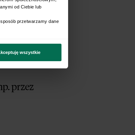
nymi od Ciebie lub 
i sposób przetwarzamy dane 
kceptuję wszystkie
ka w
np. przez