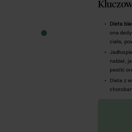
Kluczow
Dieta bi
ona dedy
ciała, po
Jadłospi
nabiał, j
pestki o
Dieta z 
chorobam