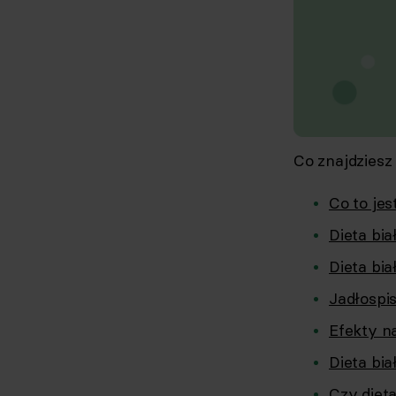
Co znajdziesz
Co to jes
Dieta bia
Dieta bi
Jadłospis
Efekty na
Dieta bi
Czy diet