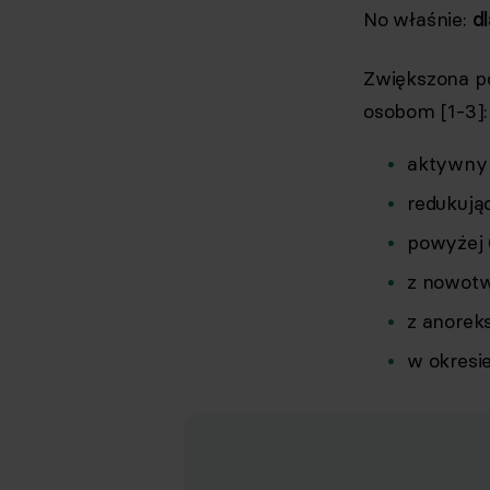
No właśnie:
d
Zwiększona po
osobom [1-3]
aktywny
redukują
powyżej 
z nowot
z anorek
w okresi