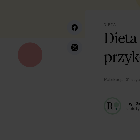
DIETA
Dieta
przyk
Publikacja:
31 sty
mgr S
dietety