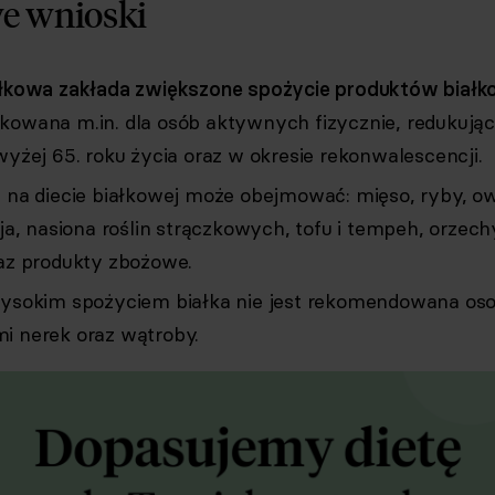
e wnioski
ałkowa zakłada zwiększone spożycie produktów białk
kowana m.in. dla osób aktywnych fizycznie, redukuj
wyżej 65. roku życia oraz w okresie rekonwalescencji.
s na diecie białkowej może obejmować: mięso, ryby, o
aja, nasiona roślin strączkowych, tofu i tempeh, orzechy
raz produkty zbożowe.
wysokim spożyciem białka nie jest rekomendowana os
i nerek oraz wątroby.