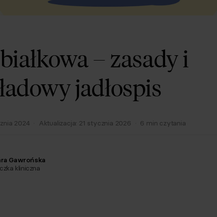
 białkowa – zasady i
ładowy jadłospis
cznia 2024
·
Aktualizacja:
21 stycznia 2026
·
6
min czytania
ara Gawrońska
czka kliniczna