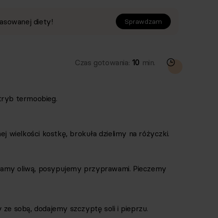
asowanej diety!
Sprawdzam
Czas gotowania:
10
min.
tryb termoobieg.
wielkości kostkę, brokuła dzielimy na różyczki.
iamy oliwą, posypujemy przyprawami. Pieczemy
 ze sobą, dodajemy szczyptę soli i pieprzu.