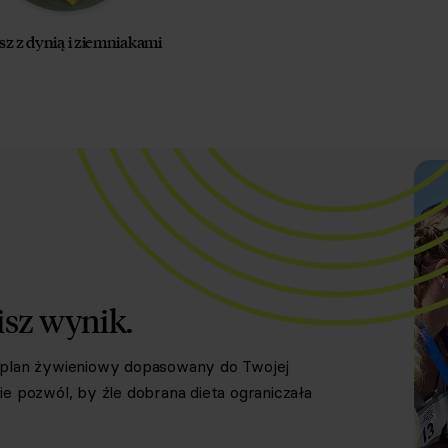
sz z dynią i ziemniakami
isz wynik.
y plan żywieniowy dopasowany do Twojej
e pozwól, by źle dobrana dieta ograniczała