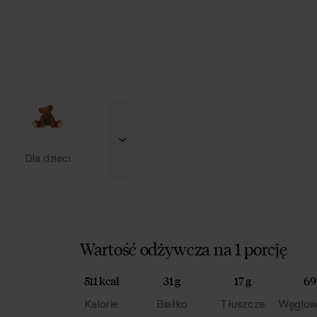
Dla dzieci
Wartość odżywcza na 1 porcję
511 kcal
31 g
17 g
69
Kalorie
Białko
Tłuszcze
Węglow