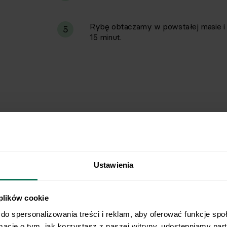
Rybę obtaczamy w powstałej masie i
5
15 minut.
Ustawienia
 plików cookie
do spersonalizowania treści i reklam, aby oferować funkcje spo
rmacje o tym, jak korzystasz z naszej witryny, udostępniamy pa