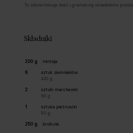
To zdeterminuje ilość i gramaturę składników poniże
Składniki
Lista składników przepisu z ilościami i wagam
200 g
mintaja
Ilość
Składnik
6
sztuk
ziemniaków
420
g
2
sztuki
marchewki
90
g
1
sztuka
pietruszki
50
g
250 g
brokuła