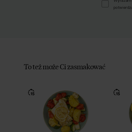
Wyrażam z
potwierdz
To też może Ci zasmakować