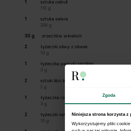
1
sztuka
cebuli
110
g
1
sztuka
selera
200
g
30 g
orzechów włoskich
2
łyżeczki
oliwy z oliwek
10
g
1
łyżeczka
papryki słodkiej
3
g
2
sztuki
liści laurowych
2
g
Zgoda
1
łyżeczka
rozmarynu
3
g
2
łyżeczki
natki pietruszki
Niniejsza strona korzysta z
10
g
Wykorzystujemy pliki cookie 
ruch w naszej witrynie. Info