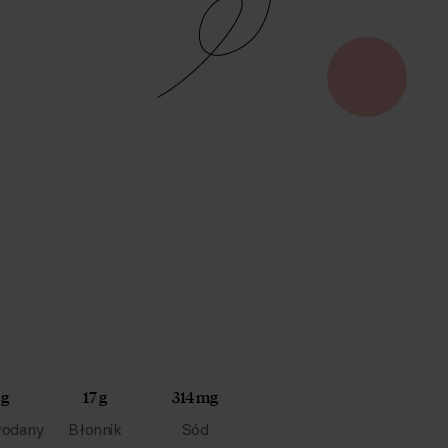
 g
17 g
314 mg
odany
Błonnik
Sód