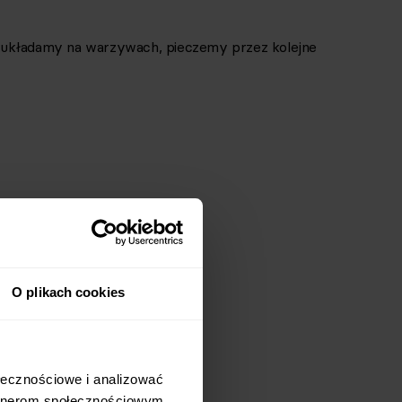
 układamy na warzywach, pieczemy przez kolejne
O plikach cookies
łecznościowe i analizować 
rtnerom społecznościowym, 