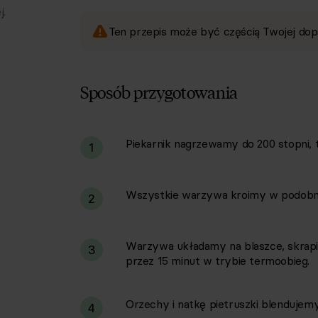
j.
Ten przepis może być częścią Twojej dop
Sposób przygotowania
Piekarnik nagrzewamy do 200 stopni, 
i
1
Wszystkie warzywa kroimy w podobnej 
2
Warzywa układamy na blaszce, skrap
3
przez 15 minut w trybie termoobieg.
Orzechy i natkę pietruszki blendujemy
4