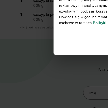
1
szczypta
soli
0,25
g
reklamowym i analitycznym. 
uzyskanymi podczas korzysta
1
szczypta
pieprzu
Dowiedz się więcej na temat
0,25
g
osobowe w ramach 
Polityki
Kliknij i odhacz składnik, który już masz.
Nasz
Zapisz się d
Imię