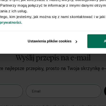
Partnerzy mogą połączyć te informacje z innymi danymi otrzyma
nia z ich usług.
 tego, kim jesteśmy, jak można się z nami skontaktować i w jak
 prywatności.
Ustawienia plików cookies
A
Wyślij przepis na e-mail
e najlepsze przepisy, prosto na Twoja skrzynkę e-
o naszego Newslettera
Email