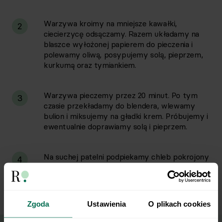
Warzywa kroimy na mniejsze kawałki,
2
ciecierzycę odsączamy. Razem układamy na
blaszce wyłożonej papierem do pieczenia i
polewamy oliwą, posypujemy solą, pieprzem,
kurkumą oraz tymiankiem.
Warzywa pieczemy przez 20 minut. Po tym
3
czasie przekładamy do blendera, wlewamy
bulion i miksujemy na gładki krem. Próbujemy i
ewentualnie doprawiamy solą i pieprzem.
Na suchej patelni podpiekamy chleb pokrojony
4
w kostkę, aż stanie się chrupiący. Zupę
podajemy z grzankami. Smacznego!
Zgoda
Ustawienia
O plikach cookies