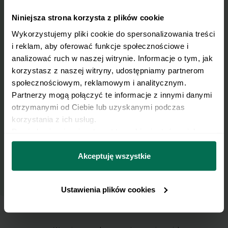
Niniejsza strona korzysta z plików cookie
Wyślij przepis na e-mail
Wykorzystujemy pliki cookie do spersonalizowania treści 
i reklam, aby oferować funkcje społecznościowe i 
Nasze najlepsze przepisy, prosto na Twoja
analizować ruch w naszej witrynie. Informacje o tym, jak 
skrzynkę e-mail.
korzystasz z naszej witryny, udostępniamy partnerom 
społecznościowym, reklamowym i analitycznym. 
Partnerzy mogą połączyć te informacje z innymi danymi 
Zapisz się do naszego Newslettera
otrzymanymi od Ciebie lub uzyskanymi podczas 
Imię
korzystania z ich usług.
Dowiedz się więcej na temat tego, kim jesteśmy, jak 
można się z nami skontaktować i w jaki sposób 
przetwarzamy dane osobowe w ramach 
Polityki 
Email
Akceptuję wszystkie
prywatności.
Ustawienia plików cookies
Wyślij