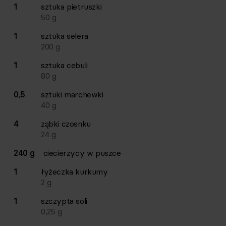
Lista składników przepisu z ilościami i wagami
1
sztuka
pietruszki
Ilość
Składnik
50
g
1
sztuka
selera
200
g
1
sztuka
cebuli
80
g
0,5
sztuki
marchewki
40
g
4
ząbki
czosnku
24
g
240 g
ciecierzycy w puszce
1
łyżeczka
kurkumy
2
g
1
szczypta
soli
0,25
g