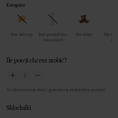
Kategorie
Bez laktozy
Bez produktów
Dla dzieci
Dla kob
mlecznych
ciąż
Ile porcji chcesz zrobić?
To zdeterminuje ilość i gramaturę składników poniżej.
Składniki