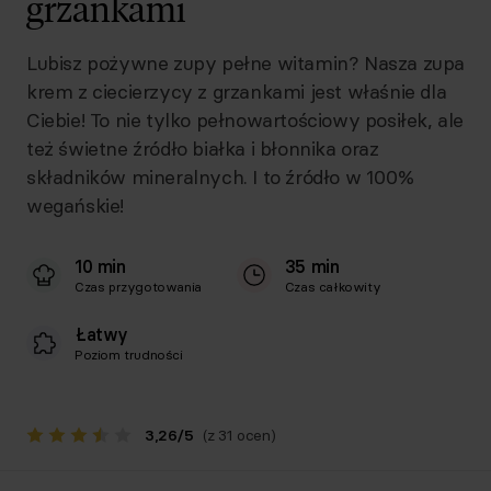
grzankami
Lubisz pożywne zupy pełne witamin? Nasza zupa
krem z ciecierzycy z grzankami jest właśnie dla
Ciebie! To nie tylko pełnowartościowy posiłek, ale
też świetne źródło białka i błonnika oraz
składników mineralnych. I to źródło w 100%
wegańskie!
10 min
35 min
Czas przygotowania
Czas całkowity
Łatwy
Poziom trudności
3,26
/
5
(z 31 ocen)