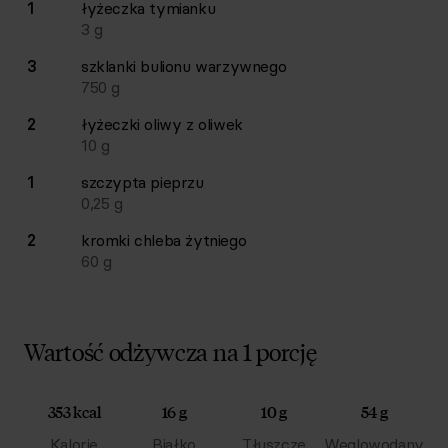
1
łyżeczka
tymianku
3
g
3
szklanki
bulionu warzywnego
750
g
2
łyżeczki
oliwy z oliwek
10
g
1
szczypta
pieprzu
0,25
g
2
kromki
chleba żytniego
60
g
Wartość odżywcza na 1 porcję
353 kcal
16 g
10 g
54 g
Kalorie
Białko
Tłuszcze
Węglowodany