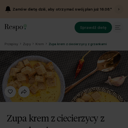
Zamów dietę dziś, aby otrzymać swój plan już
16.08
.*
Sprawdź dietę
Przepisy
Zupy
Krem
Zupa krem z ciecierzycy z grzankami
Zupa krem z ciecierzycy z