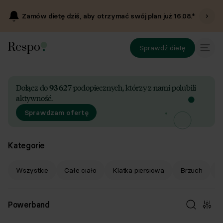
Zamów dietę dziś, aby otrzymać swój plan już
16.08
.*
Sprawdź dietę
Dołącz do
93 627
podopiecznych, którzy z nami polubili
aktywność.
Sprawdzam ofertę
Kategorie
Wszystkie
Całe ciało
Klatka piersiowa
Brzuch
P
Powerband