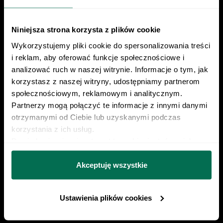
1 lit a RODO, a także komunikację/przesyłanie informacji
handlowych drogą elektroniczną, zgodnie z art. 398
ustawy Prawo komunikacji elektronicznej z dnia 12 lipca
Niniejsza strona korzysta z plików cookie
2024 r. (Dz. U. 2024 poz. 1221) w celu prowadzenia
Znajdź nas w social mediach
Wykorzystujemy pliki cookie do spersonalizowania treści 
marketingu bezpośredniego drogą elektroniczną za
i reklam, aby oferować funkcje społecznościowe i 
pośrednictwem wiadomości e‑mail, przez
analizować ruch w naszej witrynie. Informacje o tym, jak 
Współadministratorów (Respo Wrzosek Witkowski SK,
korzystasz z naszej witryny, udostępniamy partnerom 
Respo Wydawnictwo S.C. oraz RespoMed sp.z o.o, TEKA
społecznościowym, reklamowym i analitycznym. 
TRADE sp. z o.o.)
22 230 21 37
Partnerzy mogą połączyć te informacje z innymi danymi 
otrzymanymi od Ciebie lub uzyskanymi podczas 
kontakt@centrumrespo.pl
korzystania z ich usług.
Dowiedz się więcej na temat tego, kim jesteśmy, jak 
można się z nami skontaktować i w jaki sposób 
Poznaj Respo od kuchni
przetwarzamy dane osobowe w ramach 
Polityki 
Akceptuję wszystkie
prywatności.
Przykładowa dieta
Ustawienia plików cookies
Przykładowy trening