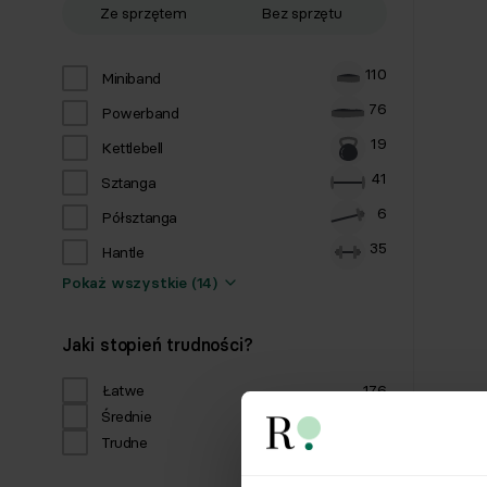
Ze sprzętem
Bez sprzętu
110
Miniband
76
Powerband
19
Kettlebell
41
Sztanga
6
Półsztanga
35
Hantle
Pokaż wszystkie (14)
Jaki stopień trudności?
Łatwe
176
Średnie
279
Trudne
114