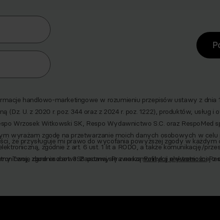
era
P
macje handlowo-marketingowe w rozumieniu przepisów ustawy z dnia 18 
ną (Dz. U. z 2020 r. poz. 344 oraz z 2024 r. poz. 1222), produktów, usług i
espo Wrzosek Witkowski SK, Respo Wydawnictwo S.C. oraz RespoMed s
z tym wyrażam zgodę na przetwarzanie moich danych osobowych w celu
ci, że przysługuje mi prawo do wycofania powyższej zgody w każdym c
ektroniczną, zgodnie z art. 6 ust. 1 lit a RODO, a także komunikację/przes
oniczną, zgodnie z art. 398 ustawy Prawo komunikacji elektronicznej z dni
amy Twoje dane osobowe. Zapoznaj się z naszą
Polityką prywatności
Res
u prowadzenia marketingu bezpośredniego drogą elektroniczną za pośred
atorów (Respo Wrzosek Witkowski SK, Respo Wydawnictwo S.C. oraz Re