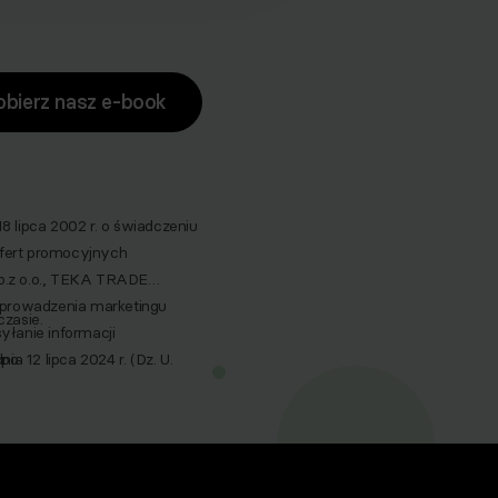
obierz nasz e-book
lipca 2002 r. o świadczeniu
 ofert promocyjnych
p.z o.o., TEKA TRADE
 prowadzenia marketingu
zasie.
yłanie informacji
a 12 lipca 2024 r. (Dz. U.
po
nictwem wiadomości e‑mail,
spoMed sp.z o.o, TEKA