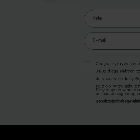
Zapisz się do Newslett
Imię
E-mail
Chcę otrzymywać infor
usług drogą elektronicz
dotyczących oferty R
sp. z o.o. W związku 
Przyjmuję do wiadomoś
bezpośredniego drogą el
handlowych drogą elektr
Zobacz, jak przetwarz
2024 poz. 1221) w cel
przez Współadministr
TRADE sp. z o.o.)