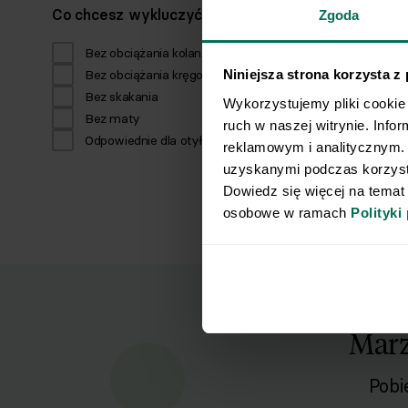
Co chcesz wykluczyć z ćwiczeń?
Zgoda
Bez obciążania kolan
403
Bez obciążania kręgosłupa
303
Niniejsza strona korzysta z
Bez skakania
513
Wykorzystujemy pliki cookie 
Bez maty
360
ruch w naszej witrynie. Info
Odpowiednie dla otyłych
319
reklamowym i analitycznym. 
uzyskanymi podczas korzysta
Dowiedz się więcej na temat
osobowe w ramach 
Polityki
Marz
Pobi