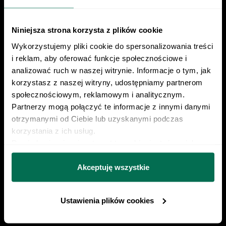
1 lit a RODO, a także komunikację/przesyłanie informacji
handlowych drogą elektroniczną, zgodnie z art. 398
ustawy Prawo komunikacji elektronicznej z dnia 12 lipca
Niniejsza strona korzysta z plików cookie
2024 r. (Dz. U. 2024 poz. 1221) w celu prowadzenia
Znajdź nas w social mediach
Wykorzystujemy pliki cookie do spersonalizowania treści 
marketingu bezpośredniego drogą elektroniczną za
i reklam, aby oferować funkcje społecznościowe i 
pośrednictwem wiadomości e‑mail, przez
analizować ruch w naszej witrynie. Informacje o tym, jak 
Współadministratorów (Respo Wrzosek Witkowski SK,
korzystasz z naszej witryny, udostępniamy partnerom 
Respo Wydawnictwo S.C. oraz RespoMed sp.z o.o, TEKA
społecznościowym, reklamowym i analitycznym. 
TRADE sp. z o.o.)
22 230 21 37
Partnerzy mogą połączyć te informacje z innymi danymi 
otrzymanymi od Ciebie lub uzyskanymi podczas 
kontakt@centrumrespo.pl
korzystania z ich usług.
Dowiedz się więcej na temat tego, kim jesteśmy, jak 
można się z nami skontaktować i w jaki sposób 
Poznaj Respo od kuchni
przetwarzamy dane osobowe w ramach 
Polityki 
Akceptuję wszystkie
prywatności.
Przykładowa dieta
Ustawienia plików cookies
Przykładowy trening