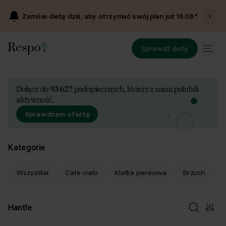
Zamów dietę dziś, aby otrzymać swój plan już
16.08
.*
Sprawdź dietę
Dołącz do
93 627
podopiecznych, którzy z nami polubili
aktywność.
Sprawdzam ofertę
Kategorie
Wszystkie
Całe ciało
Klatka piersiowa
Brzuch
P
Hantle