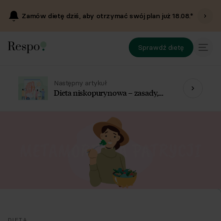
Zamów dietę dziś, aby otrzymać swój plan już
18.08
.*
Sprawdź dietę
Następny artykuł
Dieta niskopurynowa – zasady,
jadłospis i przeciwwskazania
DIETA