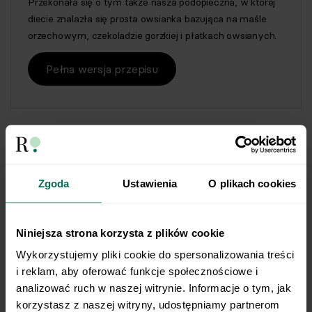
Przekonała się o tym także nasza podopieczna, w której
diecie znalazła się prosta owsianka bazująca na maśle
orzechowym, czekoladzie gorzkiej i płatkach owsianych.
Pełna wersja przepisu
Zgoda
Ustawienia
O plikach cookies
Niniejsza strona korzysta z plików cookie
Wykorzystujemy pliki cookie do spersonalizowania treści 
i reklam, aby oferować funkcje społecznościowe i 
analizować ruch w naszej witrynie. Informacje o tym, jak 
405 kcal
korzystasz z naszej witryny, udostępniamy partnerom 