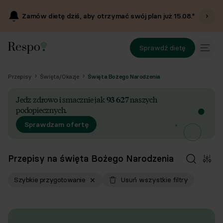
Zamów dietę dziś, aby otrzymać swój plan już
15.08
.*
Sprawdź dietę
Przepisy
Święta/Okazje
Święta Bożego Narodzenia
Jedz zdrowo i smacznie jak
93 627
naszych
podopiecznych.
Sprawdzam ofertę
Przepisy na święta Bożego Narodzenia
Szybkie przygotowanie
Usuń wszystkie filtry