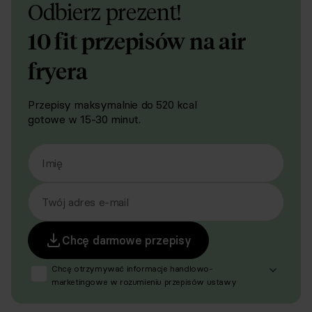
Odbierz prezent!
10 fit przepisów na air
fryera
Przepisy maksymalnie do 520 kcal
gotowe w 15-30 minut.
Imię
Twój adres e-mail
Chcę darmowe przepisy
Chcę otrzymywać informacje handlowo-
marketingowe w rozumieniu przepisów ustawy
z dnia 18 lipca 2002 r. o świadczeniu usług drogą
elektroniczną (Dz. U. z 2020 r. poz. 344 oraz z 2024 r.