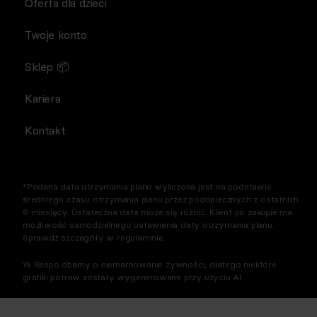
Oferta dla dzieci
Twoje konto
Sklep 📦
Kariera
Kontakt
*Podana data otrzymania planu wyliczona jest na podstawie
średniego czasu otrzymania planu przez podopiecznych z ostatnich
6 miesięcy. Ostateczna data może się różnić. Klient po zakupie ma
możliwość samodzielnego ustawienia daty otrzymania planu.
Sprawdź szczegóły w regulaminie.
W Respo dbamy o niemarnowanie żywności, dlatego niektóre
grafiki potraw zostały wygenerowane przy użyciu AI.