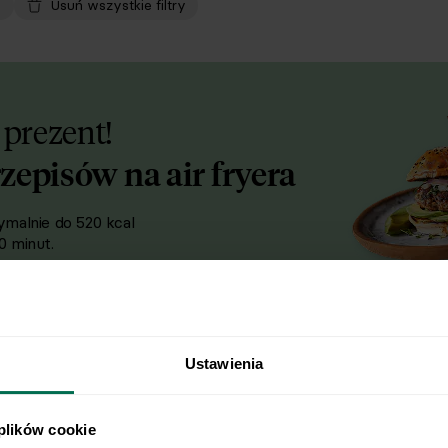
Usuń wszystkie filtry
 prezent!
rzepisów na air fryera
malnie do 520 kcal
 minut.
Twój adres e-mail
armowe przepisy
Ustawienia
ywać informacje handlowo-
 w rozumieniu przepisów ustawy z dnia
 plików cookie
2 r. o świadczeniu usług drogą