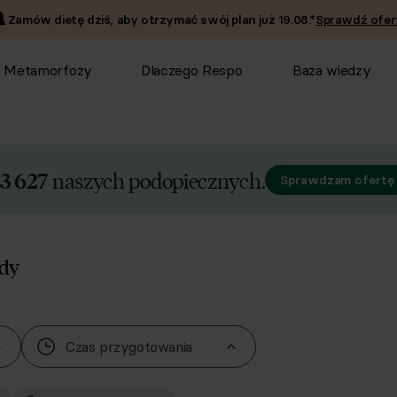
Zamów dietę dziś, aby otrzymać swój plan już
19.08
.*
Sprawdź ofer
Metamorfozy
Dlaczego Respo
Baza wiedzy
naszych podopiecznych.
3 627
Sprawdzam ofertę
ody
Czas przygotowania