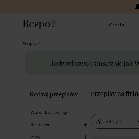
Oferta
Przepisy
Jedz zdrowo i smacznie jak
9
Przepisy na fit l
Rodzaj przepisów
Wszystkie przepisy
Filtry
1
Sezonowe
Zupy