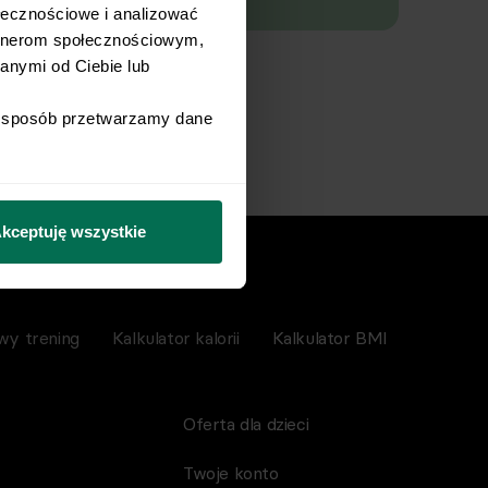
łecznościowe i analizować 
rtnerom społecznościowym, 
nymi od Ciebie lub 
i sposób przetwarzamy dane 
kceptuję wszystkie
wy trening
Kalkulator kalorii
Kalkulator BMI
Oferta dla dzieci
Twoje konto