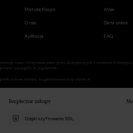
Metoda Respo
Atlas
O nas
Dieta online
Aplikacja
FAQ
dniego czasu otrzymania planu przez podopiecznych z ostatnich 6 miesięcy. 
Sprawdź szczegóły w regulaminie.
rafiki potraw zostały wygenerowane przy użyciu AI.
Bezpieczne zakupy
Me
Dzięki szyfrowaniu SSL