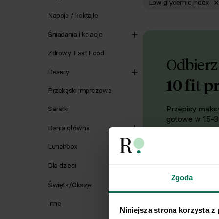
Low glycemic index
Napoje / koktajle
Śniadania i kolacje
Zdrowy Fast Food
Odbierz
Desery
10 fit p
Przekąski imprezowe
Przepisy maksy
Sałatki
gotowe w 15-30
Dania główne
Lunchbox
Imię
Dla dzieci
Chcę d
Zgoda
Święta/Okazje
Chcę otrzym
Inne
marketingowe
Niniejsza strona korzysta z
18 lipca 200