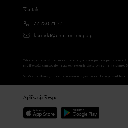
Kontakt
22 230 21 37
kontakt@centrumrespo.pl
*Podana data otrzymania planu wyliczona jest na podstawie śre
możliwość samodzielnego ustawienia daty otrzymania planu. 
W Respo dbamy o niemarnowanie żywności, dlatego niektóre g
Aplikacja Respo