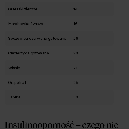
Orzeszki ziemne
14
Marchewka świeża
16
Soczewica czerwona gotowana
26
Ciecierzyca gotowana
28
Wiśnie
21
Grapefruit
25
Jabłka
38
Insulinooporność – czego nie