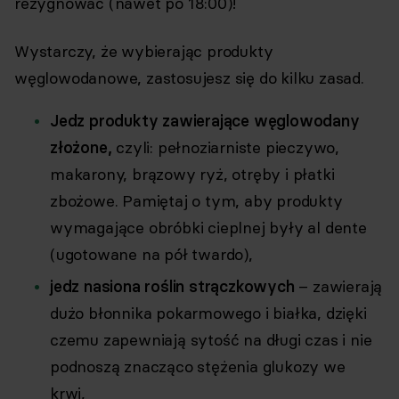
rezygnować (nawet po 18:00)!
Wystarczy, że wybierając produkty
węglowodanowe, zastosujesz się do kilku zasad.
Jedz produkty zawierające węglowodany
złożone,
czyli: pełnoziarniste pieczywo,
makarony, brązowy ryż, otręby i płatki
zbożowe. Pamiętaj o tym, aby produkty
wymagające obróbki cieplnej były al dente
(ugotowane na pół twardo),
jedz nasiona roślin strączkowych
– zawierają
dużo błonnika pokarmowego i białka, dzięki
czemu zapewniają sytość na długi czas i nie
podnoszą znacząco stężenia glukozy we
krwi,