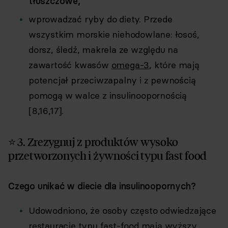
tłuszczowe,
wprowadzać ryby do diety. Przede
wszystkim morskie niehodowlane: łosoś,
dorsz, śledź, makrela ze względu na
zawartość kwasów
omega-3
, które mają
potencjał przeciwzapalny i z pewnością
pomogą w walce z insulinoopornością
[8,16,17].
⭐ 3. Zrezygnuj z produktów wysoko
przetworzonych i żywności typu fast food
Czego unikać w diecie dla insulinoopornych?
Udowodniono, że osoby często odwiedzające
restauracje typu fast-food mają wyższy