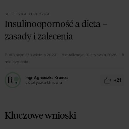
DIETETYKA KLINICZNA
Insulinooporność a dieta –
zasady i zalecenia
Publikacja:
27 kwietnia 2023
·
Aktualizacja:
19 stycznia 2026
·
8
min czytania
mgr Agnieszka Kramza
+21
dietetyczka kliniczna
Kluczowe wnioski