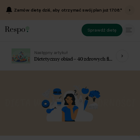
Zamów dietę dziś, aby otrzymać swój plan już
17.08
.*
Sprawdź dietę
Następny artykuł
Dietetyczny obiad – 40 zdrowych fit
przepisów