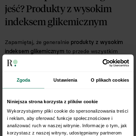
jeść? Produkty z wysokim
indeksem glikemicznym
Zapamiętaj, że generalnie
produkty z wysokim
indeksem glikemicznym
to przede wszystkim
pokarmy wysoko przetworzone w tym słodycze i
desery.
Zgoda
Ustawienia
O plikach cookies
Produkty o średnim i produkty o wysokim
indeksie glikemicznym (powyżej 40)
Niniejsza strona korzysta z plików cookie
Wykorzystujemy pliki cookie do spersonalizowania treści 
Produkt
Indeks glikemiczny
i reklam, aby oferować funkcje społecznościowe i 
analizować ruch w naszej witrynie. Informacje o tym, jak 
Chleb pszenny
70
korzystasz z naszej witryny, udostępniamy partnerom 