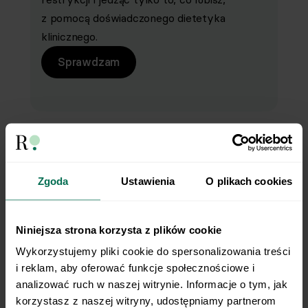
z pomocą doświadczonego dietetyka
klinicznego.
Sprawdzam
Każdy ruch się liczy!
Zgoda
Ustawienia
O plikach cookies
Z czym kojarzą Ci się treningi odchudzające?
Wielu osobom z intensywnym skakaniem na
Niniejsza strona korzysta z plików cookie
macie i wyczerpującymi ćwiczeniami typu killer,
Wykorzystujemy pliki cookie do spersonalizowania treści 
po których tylko chce się jeść.
i reklam, aby oferować funkcje społecznościowe i 
analizować ruch w naszej witrynie. Informacje o tym, jak 
korzystasz z naszej witryny, udostępniamy partnerom 
Wiesz, że wcale nie musisz robić takich