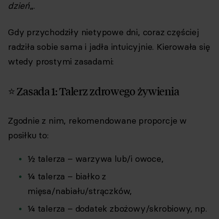
dzień
„.
Gdy przychodziły nietypowe dni, coraz częściej
radziła sobie sama i jadła intuicyjnie. Kierowała się
wtedy prostymi zasadami:
⭐ Zasada 1: Talerz zdrowego żywienia
Zgodnie z nim, rekomendowane proporcje w
posiłku to:
½ talerza – warzywa lub/i owoce,
¼ talerza – białko z
mięsa/nabiału/strączków,
¼ talerza – dodatek zbożowy/skrobiowy, np.