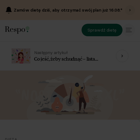
Zamów dietę dziś, aby otrzymać swój plan już
16.08
.*
Sprawdź dietę
Następny artykuł
Co jeść, żeby schudnąć – lista
produktów
DIETA