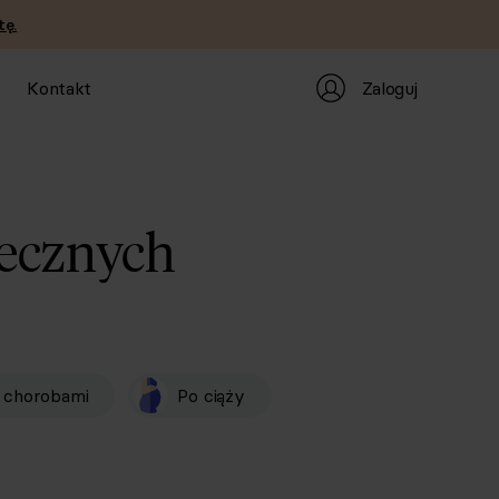
tę.
Zaloguj
Kontakt
ecznych
 chorobami
Po ciąży