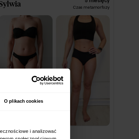
5 miesięcy
Sylwia
Czas metamorfozy
posiłkami. Dzięki temu zrzuciła prawie 11
kilogramów i nauczyła się, że wcale nie musi
się katować, aby dobrze czuć się w swoim
ciele. 🚀
O plikach cookies
-6
kg
łecznościowe i analizować 
rtnerom społecznościowym, 