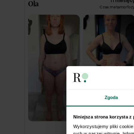
11 miesięc
Ola
Czas metamorfoz
schudnąć jedząc smacznie i bez zbędnych
restrykcji. 🔥
Zgoda
-13,8
kg
Niniejsza strona korzysta z
Wykorzystujemy pliki cookie 
ruch w naszej witrynie. Info