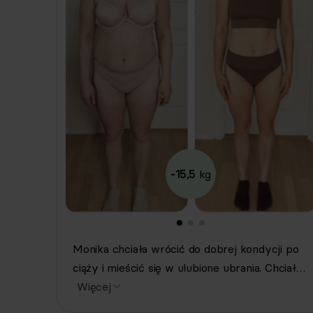
-15,5
kg
Monika chciała wrócić do dobrej kondycji po
ciąży i mieścić się w ulubione ubrania. Chciała
też dawać zdrowy przykład swojej córce!
Więcej
Dzięki naszemu wsparciu schudła ponad 15 kg,