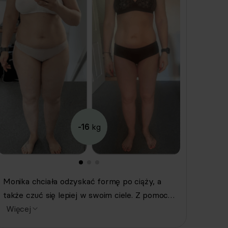
-16
kg
Monika chciała odzyskać formę po ciąży, a
także czuć się lepiej w swoim ciele. Z pomocą
Respo schudła aż 16 kilogramów, a wszystko
Więcej
to bez restrykcji, z pysznymi posiłkami,