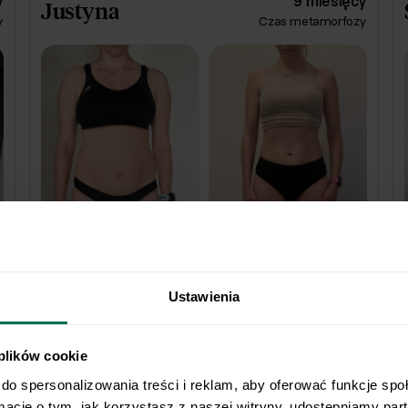
y
9 miesięcy
Justyna
y
Czas metamorfozy
Minus 28 kilogramów na wadze, minus 29
centymetrów pasie i aż 30 centymetrów
mniej z obwodu ud. ❤️
Ustawienia
-11,5
kg
 plików cookie
do spersonalizowania treści i reklam, aby oferować funkcje spo
rmacje o tym, jak korzystasz z naszej witryny, udostępniamy pa