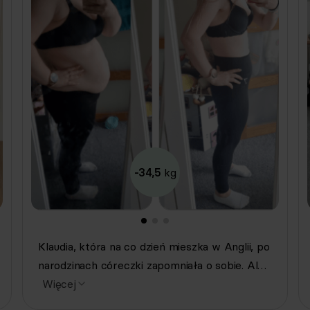
-34,5
kg
Klaudia, która na co dzień mieszka w Anglii, po
narodzinach córeczki zapomniała o sobie. Ale
z pomocą aplikacji Respo i dietetyczki Joanny
Więcej
Serockiej, nauczyła się dbać o siebie oraz