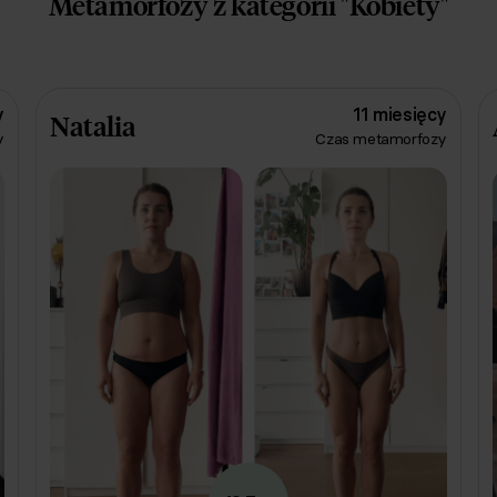
Metamorfozy z kategorii "Kobiety"
y
11 miesięcy
Natalia
y
Czas metamorfozy