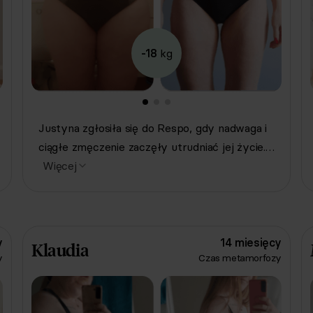
-18
kg
Justyna zgłosiła się do Respo, gdy nadwaga i
ciągłe zmęczenie zaczęły utrudniać jej życie.
Z naszą pomocą wprowadziła zdrowe nawyki
Więcej
żywieniowe. Dzięki różnorodnym posiłkom,
takim jak shake a'la Snickers, placuszki
twarogowe czy pieczone nuggetsy, odkryła,
że zdrowe jedzenie może być smaczne i
y
14 miesięcy
Klaudia
y
Czas metamorfozy
kolorowe. Dzięki tym zmianom Justyna
schudła niemal 18 kg!