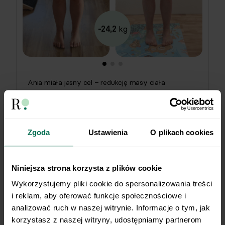
-24,2
kg
Ania miała jasny cel – redukcję masy ciała
bezpiecznie, w wyjątkowym momencie życia: tuż
przed i po porodzie, z zachowaniem laktacji. Pod
Więcej
opieką dietetyczki Oliwii Strózik wszystko szło krok
Zgoda
Ustawienia
O plikach cookies
po kroku, bez presji. W jadłospisie nie zabrakło
ulubionych smaków – bloku czekoladowego, sałatki
16 miesięcy
Agata
greckiej, kanapek i tortilli. A w trudniejszych
Czas metamorfozy
Niniejsza strona korzysta z plików cookie
chwilach? Gotowce z osiedlowego sklepu ratowały
Wykorzystujemy pliki cookie do spersonalizowania treści 
plan bez dodatkowego stresu. Efekt? –24 kg w 1,5
i reklam, aby oferować funkcje społecznościowe i 
roku. Gratulujemy! ❤️
analizować ruch w naszej witrynie. Informacje o tym, jak 
korzystasz z naszej witryny, udostępniamy partnerom 