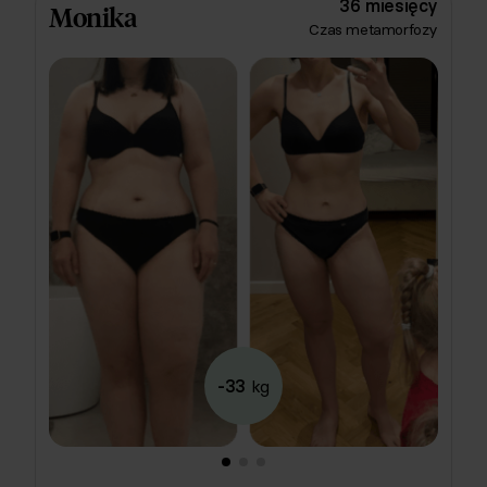
36 miesięcy
Monika
ziemniaczanymi z sosem czosnkowym, kanapkami z
Czas metamorfozy
cheddarem i jagodziankami z ricottą. Do tego
wdrożyła treningi biegowe, które szybko weszły w
rutynę. Efekt? Spektakularny! Super robota! 🌿
-33
kg