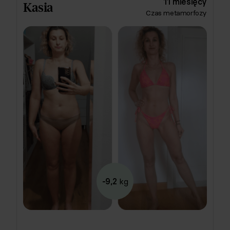
11 miesięcy
Kasia
croissantem z brzoskwinią, bo preferencje Kasi były
Czas metamorfozy
punktem wyjścia, nie kompromisem. Równolegle
trener-fizjoterapeuta przygotował domowe treningi
dopasowane do jej ograniczeń ruchowych. Efekty po
kilku miesiącach: ponad 6 kg mniej, 10,5 cm w pasie i
12 cm w biodrach, a do tego wyraźnie mniejszy
dyskomfort podczas ruchu. Dziś ćwiczenia to dla
Kasi rutyna, a jedzenie, wbrew obawom, czysta
przyjemność. 💃
-9,2
kg