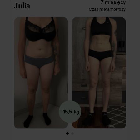
ulubionych słodkich, ale zbilansowanych posiłków.
7 miesięcy
Julia
Do tego ćwiczyła z aplikacją Respo 3 razy w
Czas metamorfozy
tygodniu. Efekt? -14 kg, więcej energii, lepsze
samopoczucie i brak głodu. Gratulujemy! ❤️
-15,5
kg