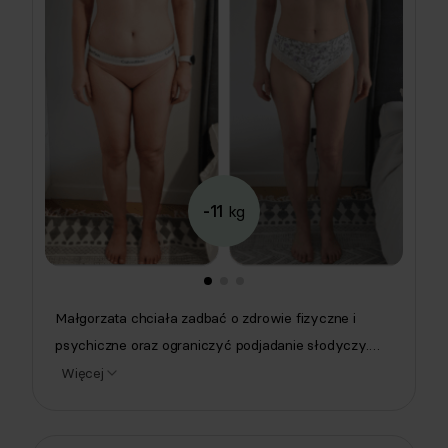
-11
kg
Małgorzata chciała zadbać o zdrowie fizyczne i
psychiczne oraz ograniczyć podjadanie słodyczy.
Dzięki Respo schudła ponad 11 kg, poprawiła wyniki
Więcej
badań i samopoczucie! Jadła pysznie, bez
produktów, których nie lubi, a słodkie posiłki