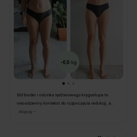
-6,5
kg
Ból bioder i odcinka lędźwiowego kręgosłupa to
niecodzienny kontekst do rozpoczęcia redukcji, a
Katarzyna miała jeszcze jedną obawę: że nasze
Więcej
posiłki po prostu nie będą jej smakować. Wiktoria
Tomaszewska zaplanowała jadłospis z quesadillą z
kurczakiem, kanapkami z zielonym pesto i