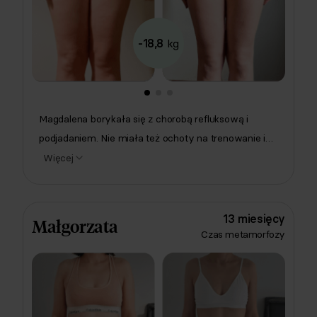
-18,8
kg
Magdalena borykała się z chorobą refluksową i
podjadaniem. Nie miała też ochoty na trenowanie i
nie wierzyła, że schudnie... Na szczęście trafiła do
Więcej
Respo! Dietetyczka ułożyła dla niej plan pełen
szybkich do zrobienia posiłków, natomiast trener-
fizjoterapeuta zaplanował treningi w domu (3x w
13 miesięcy
Małgorzata
tygodniu). Efekt? -19 kilogramów, ogrom dodatkowej
Czas metamorfozy
energii i poprawa zdrowia! 🌟