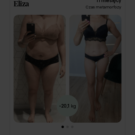
11 miesięcy
Eliza
makarony, sałatki, wrapy, placuszki - posiłki proste,
Czas metamorfozy
sycące i dobrze skomponowane pod kątem
zdrowotnym. Efekty? 17 kg oraz 22 cm w pasie
mniej, a do tego lepsza odporność oraz relacja z
jedzeniem bez głodówek i wyrzeczeń. 💙
-20,1
kg