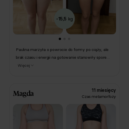
-15,5
kg
Paulina marzyła o powrocie do formy po ciąży, ale
brak czasu i energii na gotowanie stanowiły spore
wyzwanie. Jednak z Respo okazało się, że wszystko
Więcej
jest możliwe! Paulina schudła ponad 15 kilogramów,
odzyskała energię i czuje się świetnie we własnym
ciele. Wszystko to jedząc pyszne posiłki! W jej menu
11 miesięcy
Magda
znalazły się m.in. śniadaniowa tortilla z jajkiem,
Czas metamorfozy
owsianka a la Snickers oraz gyros bowl. 👏