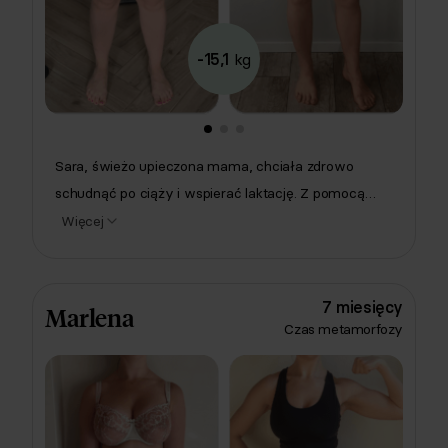
-15,1
kg
Sara, świeżo upieczona mama, chciała zdrowo
schudnąć po ciąży i wspierać laktację. Z pomocą
dietetyczki Pauliny Kurzawy schudła ponad 15 kg,
Więcej
gotując prosto i smacznie - bez owoców morza, za to
z ulubionymi pulpetami, placuszkami i muffinkami.
Dziś wie, że dieta to nie wyrzeczenia, a sposób na
7 miesięcy
Marlena
lepsze samopoczucie! 💛
Czas metamorfozy