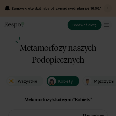
Zamów dietę dziś, aby otrzymać swój plan już
16.08
.*
Sprawdź dietę
Metamorfozy
naszych
Podopiecznych
Wszystkie
Kobiety
Mężczyźni
Metamorfozy z kategorii "Kobiety"
11 miesięcy