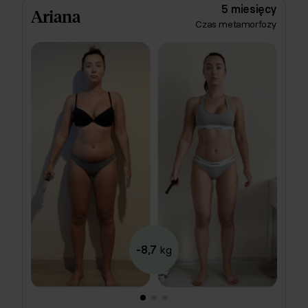
zupełnie inaczej! Dzięki smacznej i dobrze
5 miesięcy
Ariana
zbilansowanej diecie wegetariańskiej, Ania zrzuciła
Czas metamorfozy
aż 9 niechcianych kilogramów. Do tego nauczyła się
jeść regularnie i powróciła do aktywności fizycznej!
🔥
-8,7
kg