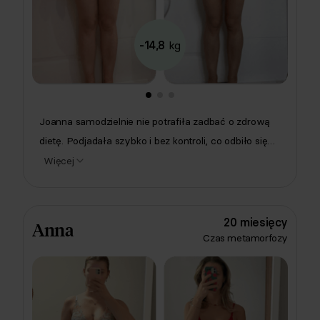
-14,8
kg
Joanna samodzielnie nie potrafiła zadbać o zdrową
dietę. Podjadała szybko i bez kontroli, co odbiło się
na wadze oraz samopoczuciu. Na szczęście z
Więcej
pomocą dietetyczki klinicznej oraz
psychodietetyczki, Joanna zmieniła swoje nawyki i
zgubiła aż 15 kilogramów. Wszystko to z takimi
20 miesięcy
Anna
smakołykami w diecie jak pizza, wrapy czy owsianki.
Czas metamorfozy
💪