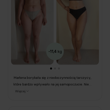
-11,4
kg
Marlena borykała się z niedoczynnością tarczycy,
które bardzo wpływało na jej samopoczucie. Nie
wiedziała jednak, co dokładnie jej szkodzi. Dzięki
Więcej
pomocy dietetyczki klinicznej Respo otrzymała
zbilansowany plan pełen smacznych posiłków,