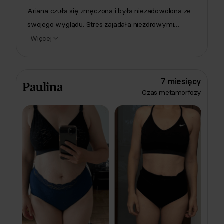
Ariana czuła się zmęczona i była niezadowolona ze
swojego wyglądu. Stres zajadała niezdrowymi
przekąskami, co tylko pogarszało sytuację. Z Respo
Więcej
Ariana zmieniła jednak nawyki, a także zyskała
lekkość i poprawiła formę fizyczną. Schudła też
prawie 9 kilogramów, co znacząco poprawiło jej
7 miesięcy
Paulina
pewność siebie. ❤️
Czas metamorfozy