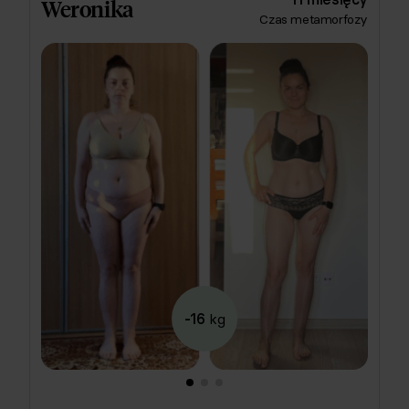
Weronika
Czas metamorfozy
-16
kg