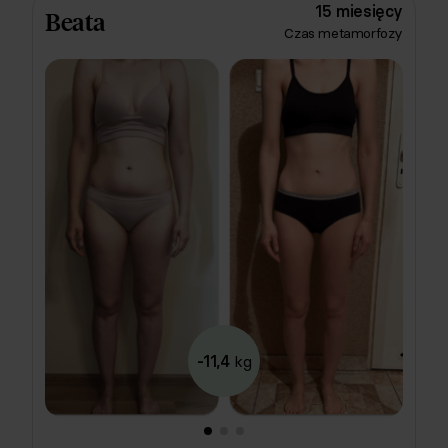
pomogły jej uporać się z zachciankami. 🧁
15 miesięcy
Beata
Czas metamorfozy
-11,4
kg