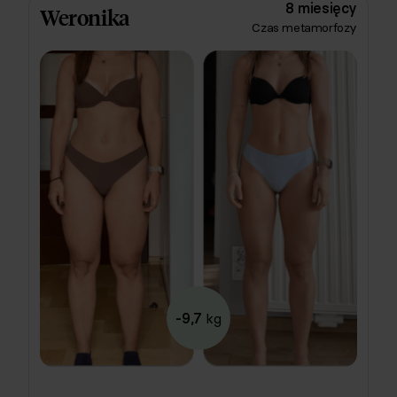
dopasowany do jej stanu zdrowia. Efekt?
8 miesięcy
Weronika
Spektakularny! Nie tylko -11 kg na wadze, ale przede
Czas metamorfozy
wszystkim świetne samopoczucie i energia do
działania. 🚀
-9,7
kg