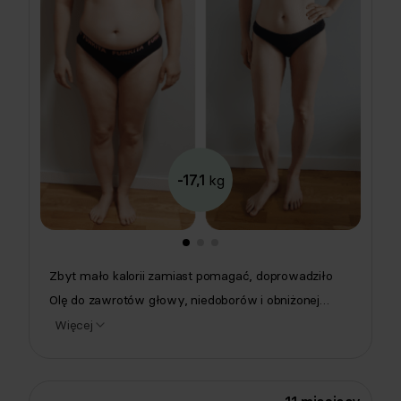
-17,1
kg
Zbyt mało kalorii zamiast pomagać, doprowadziło
Olę do zawrotów głowy, niedoborów i obniżonej
odporności. Z insulinoopornością i niedoczynnością
Więcej
tarczycy samodzielne eksperymenty z dietą po
prostu nie wchodziły w grę. Natalia Szewczuk,
dietetykczka kliniczna Respo, zaczęła od odbudowy: