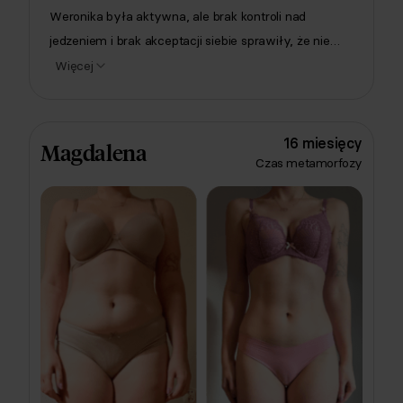
Weronika była aktywna, ale brak kontroli nad
jedzeniem i brak akceptacji siebie sprawiły, że nie
czuła się dobrze w swoim ciele. Wtedy zdecydowała
Więcej
się dołączyć do Respo! Z nami schudła ponad 9 kg,
odzyskała radość z jedzenia i pokochała zdrowy
balans. W jej planie nie zabrakło sushi, makaronów i
16 miesięcy
Magdalena
leczo, czyli jadła bez wyrzeczeń. 💚
Czas metamorfozy