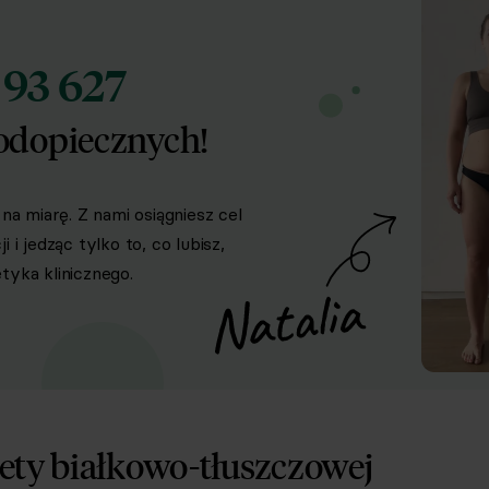
93 627
d
odopiecznych!
na miarę. Z nami osiągniesz cel
i jedząc tylko to, co lubisz,
yka klinicznego.
ety białkowo-tłuszczowej