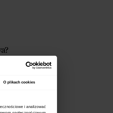
wa?
zczowa ma
 diecie
O plikach cookies
ennej
e 3%
łecznościowe i analizować 
rtnerom społecznościowym, 