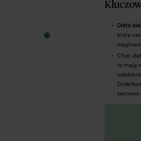
Kluczow
Dieta bi
która ce
węglowo
Choć die
to mają 
osłabien
Dodatkow
sercowo-