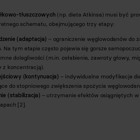
iałkowo-tłuszczowych
(np. dieta Atkinsa) musi być pr
etnego schematu, obejmującego trzy etapy:
enie (adaptacja)
– ograniczenie węglowodanów do z
 Na tym etapie często pojawia się gorsze samopoczuci
mne dolegliwości (m.in. osłabienie, zawroty głowy, mi
 z koncentracją).
ejściowy (kontynuacja)
– indywidualne modyfikacje di
ce do stopniowego zwiększenia spożycia węglowodan
e (stabilizacja)
– utrzymanie efektów osiągniętych w
apach [2].