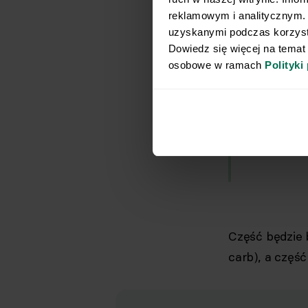
reklamowym i analitycznym. 
uzyskanymi podczas korzysta
Dowiedz się więcej na temat
osobowe w ramach 
Polityki
Propor
ogran
się w 
Część będzie 
carb), a częś