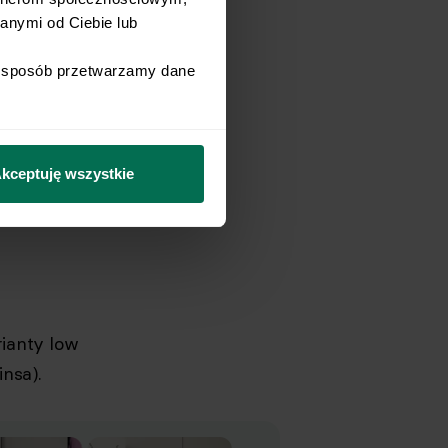
nymi od Ciebie lub 
i sposób przetwarzamy dane 
różnią
kceptuję wszystkie
rianty low
insa).