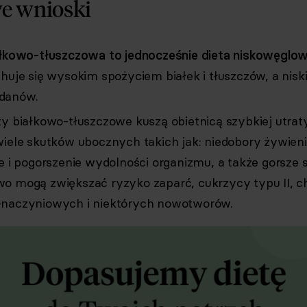
e wnioski
ałkowo-tłuszczowa to jednocześnie dieta niskowęgl
chuje się wysokim spożyciem białek i tłuszczów, a nis
danów.
ty białkowo-tłuszczowe kuszą obietnicą szybkiej utrat
wiele skutków ubocznych takich jak: niedobory żywien
ie i pogorszenie wydolności organizmu, a także gorsze
o mogą zwiększać ryzyko zaparć, cukrzycy typu II, c
naczyniowych i niektórych nowotworów.