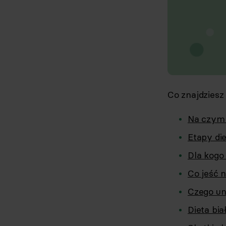
Co znajdziesz
Na czym 
Etapy di
Dla kogo
Co jeść 
Czego un
Dieta bi