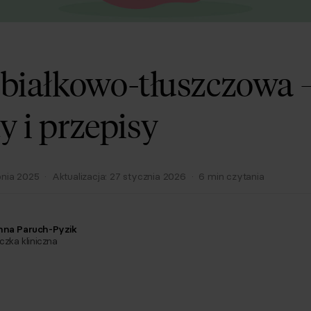
 białkowo-tłuszczowa 
y i przepisy
pnia 2025
·
Aktualizacja:
27 stycznia 2026
·
6
min czytania
nna Paruch-Pyzik
czka kliniczna