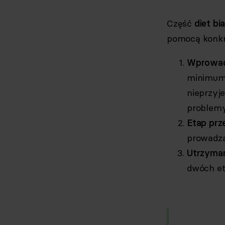
Część
diet b
pomocą konkr
Wprowadz
minimum.
nieprzyje
problemy
Etap prz
prowadzą
Utrzymani
dwóch et