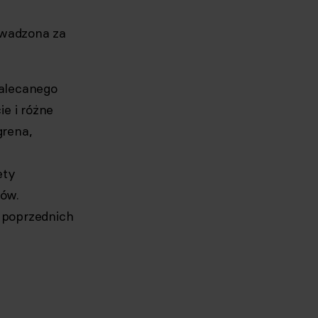
owadzona za
alecanego
e i różne
grena,
ety
ów.
 poprzednich