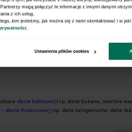
Partnerzy mogą połączyć te informacje z innymi danymi otrzyma
nia z ich usług.
 tego, kim jesteśmy, jak można się z nami skontaktować i w jak
 prywatności.
cje białek i tłuszczów w dietach
iczających węglowodany również 
Ustawienia plików cookies
A
zależności od ich rodzaju.
bliższa
diecie białkowej
(np. dieta Dukana, niektóre wa
ć –
diecie tłuszczowej
(np. dieta ketogeniczna, dieta Atk