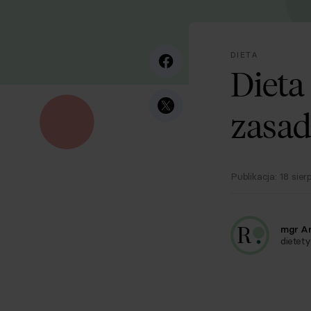
DIETA
Dieta
zasad
Publikacja:
18 sier
mgr A
dietety