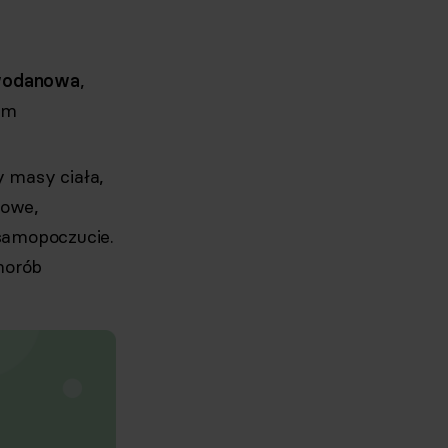
owodanowa
,
kim
y masy ciała,
iowe,
 samopoczucie.
horób