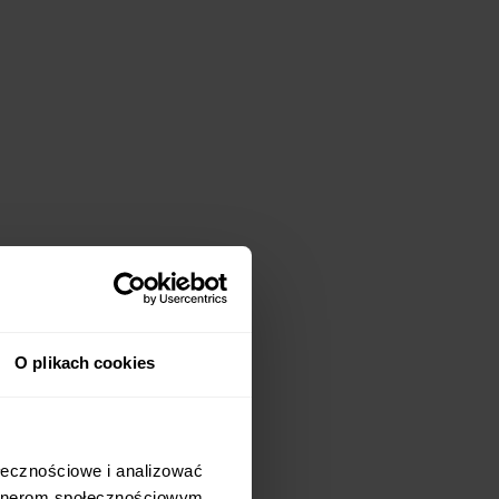
 od
O plikach cookies
chują się
 kwasu
łecznościowe i analizować 
rtnerom społecznościowym, 