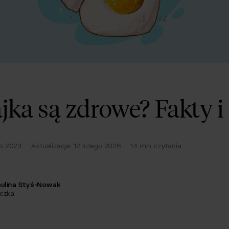
ajka są zdrowe? Fakty i
go 2023
·
Aktualizacja:
12 lutego 2026
·
14
min czytania
aulina Styś-Nowak
yczka