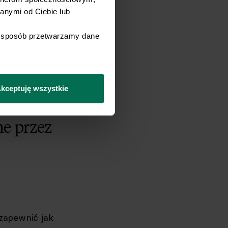
w (w tym
nymi od Ciebie lub 
i sposób przetwarzamy dane 
 jakości
kceptuję wszystkie
e przez
 zapewnić jak