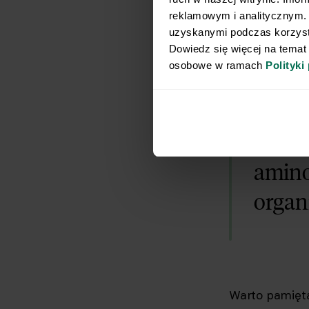
foliowego), sk
reklamowym i analitycznym. 
kwasów tłuszc
uzyskanymi podczas korzysta
Dowiedz się więcej na temat
osobowe w ramach 
Polityki
Właści
białk
amino
organ
Warto pamięta