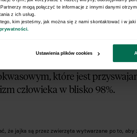
ładników mineralnych (fosforu, żelaza, siarki) i lipidó
Partnerzy mogą połączyć te informacje z innymi danymi otrzyma
zowych z rodziny omega 3 i omega 6).
nia z ich usług.
 tego, kim jesteśmy, jak można się z nami skontaktować i w jak
 prywatności.
wości jajka zależą też od wysokiej
Ustawienia plików cookies
A
a o pełnowartościowym składzie
kwasowym, które jest przyswajan
izm człowieka w blisko 98%.
ć, że jajka są przez zwierzęta wytwarzane po to, aby