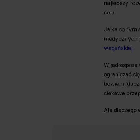
najlepszy roz
celu.
Jajka są tym
medycznych pr
wegańskiej
.
W jadłospisie
ograniczać się
bowiem klucz 
ciekawe przep
Ale dlaczego w