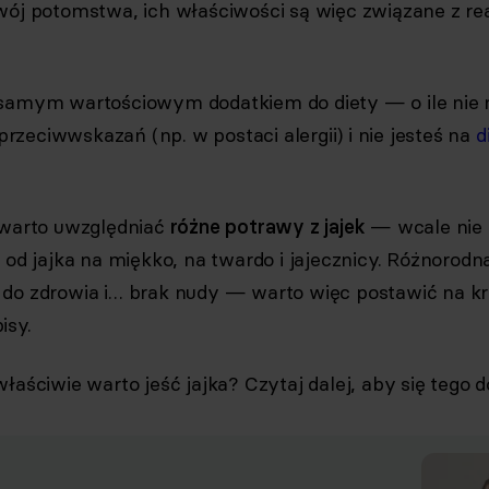
wój potomstwa, ich właściwości są więc związane z rea
 samym wartościowym dodatkiem do diety — o ile nie
zeciwwskazań (np. w postaci alergii) i nie jesteś na
d
 warto uwzględniać
różne potrawy z jajek
— wcale nie 
 od jajka na miękko, na twardo i jajecznicy. Różnorodna
do zdrowia i… brak nudy — warto więc postawić na k
isy.
łaściwie warto jeść jajka? Czytaj dalej, aby się tego d