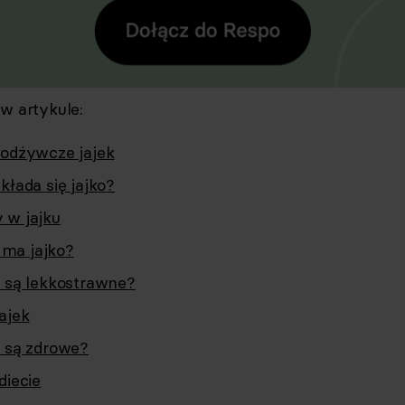
 w artykule:
 odżywcze jajek
kłada się jajko?
 w jajku
i ma jajko?
a są lekkostrawne?
ajek
a są zdrowe?
diecie