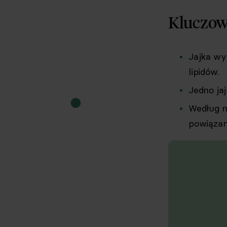
Kluczow
Jajka wy
lipidów.
Jedno ja
Według n
powiązan