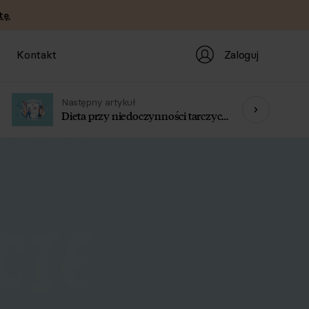
tę.
Zaloguj
Kontakt
Następny artykuł
Dieta przy niedoczynności tarczycy
– zalecenia i jadłospis