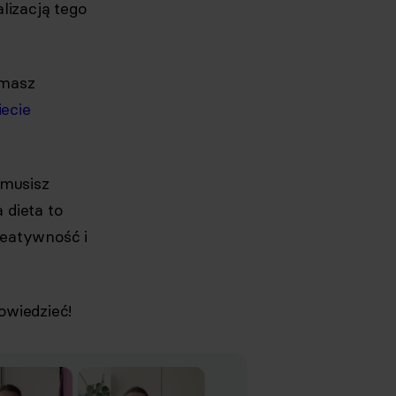
lizacją tego
 masz
iecie
musisz
 dieta to
reatywność i
owiedzieć!