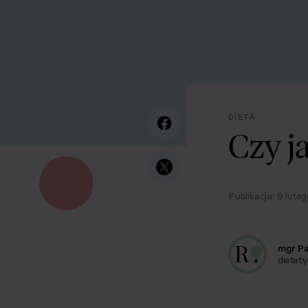
DIETA
Czy j
Publikacja:
9 lute
mgr P
dietet