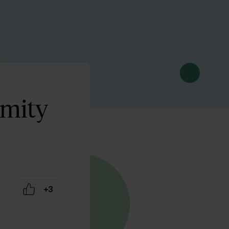
 mity
+3