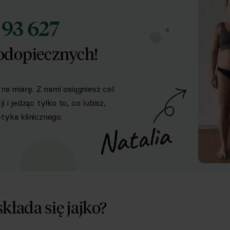
93 627
d
odopiecznych!
na miarę. Z nami osiągniesz cel
i jedząc tylko to, co lubisz,
yka klinicznego.
składa się jajko?