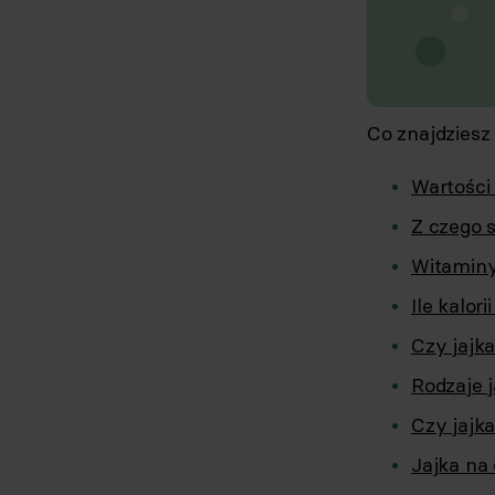
Co znajdziesz
Wartości
Z czego s
Witaminy
Ile kalori
Czy jajk
Rodzaje j
Czy jajk
Jajka na 