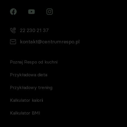
pośrednictwem wiadomości e‑mail, przez
Współadministratorów (Respo Wrzosek Witkowski SK,
Respo Wydawnictwo S.C. oraz RespoMed sp.z o.o, TEKA
TRADE sp. z o.o.)
22 230 21 37
kontakt@centrumrespo.pl
Poznaj Respo od kuchni
Przykładowa dieta
Przykładowy trening
Kalkulator kalorii
Kalkulator BMI