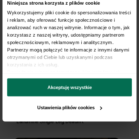
Niniejsza strona korzysta z plików cookie
Wykorzystujemy pliki cookie do spersonalizowania treści 
i reklam, aby oferować funkcje społecznościowe i 
analizować ruch w naszej witrynie. Informacje o tym, jak 
korzystasz z naszej witryny, udostępniamy partnerom 
Miniband Glute Bridge
społecznościowym, reklamowym i analitycznym. 
Partnerzy mogą połączyć te informacje z innymi danymi 
otrzymanymi od Ciebie lub uzyskanymi podczas 
korzystania z ich usług.
Dowiedz się więcej na temat tego, kim jesteśmy, jak 
można się z nami skontaktować i w jaki sposób 
przetwarzamy dane osobowe w ramach 
Polityki 
Akceptuję wszystkie
prywatności.
Ustawienia plików cookies
Landmine Single Leg Deadlift