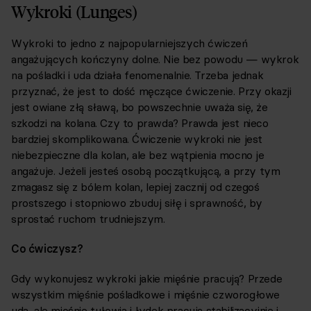
Wykroki (Lunges)
Wykroki to jedno z najpopularniejszych ćwiczeń
angażujących kończyny dolne. Nie bez powodu — wykrok
na pośladki i uda działa fenomenalnie. Trzeba jednak
przyznać, że jest to dość męczące ćwiczenie. Przy okazji
jest owiane złą sławą, bo powszechnie uważa się, że
szkodzi na kolana. Czy to prawda? Prawda jest nieco
bardziej skomplikowana. Ćwiczenie wykroki nie jest
niebezpieczne dla kolan, ale bez wątpienia mocno je
angażuje. Jeżeli jesteś osobą początkującą, a przy tym
zmagasz się z bólem kolan, lepiej zacznij od czegoś
prostszego i stopniowo zbuduj siłę i sprawność, by
sprostać ruchom trudniejszym.
Co ćwiczysz?
Gdy wykonujesz wykroki jakie mięśnie pracują? Przede
wszystkim mięśnie pośladkowe i mięśnie czworogłowe
uda, ale mięśnie tułowia i łydek pracują stabilizacyjnie i