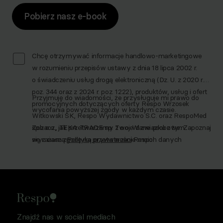
Pobierz nasz e-book
Chcę otrzymywać informacje handlowo-marketingowe
w rozumieniu przepisów ustawy z dnia 18 lipca 2002 r.
o świadczeniu usług drogą elektroniczną (Dz. U. z 2020 r.
poz. 344 oraz z 2024 r. poz. 1222), produktów, usług i ofert
Przyjmuję do wiadomości, że przysługuje mi prawo do
promocyjnych dotyczących oferty Respo Wrzosek
wycofania powyższej zgody w każdym czasie.
Witkowski SK, Respo Wydawnictwo S.C. oraz RespoMed
sp.z o.o., TEKA TRADE sp. z o.o. W związku z tym
Zobacz, jak przetwarzamy Twoje dane osobowe. Zapoznaj
wyrażam zgodę na przetwarzanie moich danych
się z naszą
Polityką prywatności
Respo
osobowych w celu prowadzenia marketingu
bezpośredniego drogą elektroniczną, zgodnie z art. 6 ust.
1 lit a RODO, a także komunikację/przesyłanie informacji
handlowych drogą elektroniczną, zgodnie z art. 398
ustawy Prawo komunikacji elektronicznej z dnia 12 lipca
2024 r. (Dz. U. 2024 poz. 1221) w celu prowadzenia
Znajdź nas w social mediach
marketingu bezpośredniego drogą elektroniczną za