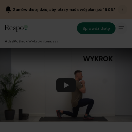
Zamów dietę dziś, aby otrzymać swój plan już
18.08
.*
Sprawdź dietę
Atlas
Pośladki
Wykroki (Lunges)
Odtwórz