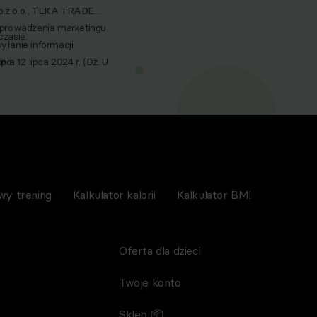
p.z o.o., TEKA TRADE
 prowadzenia marketingu
zasie.
yłanie informacji
a 12 lipca 2024 r. (Dz. U.
po
nictwem wiadomości e‑mail,
spoMed sp.z o.o, TEKA
wy trening
Kalkulator kalorii
Kalkulator BMI
Oferta dla dzieci
Twoje konto
Sklep 📦