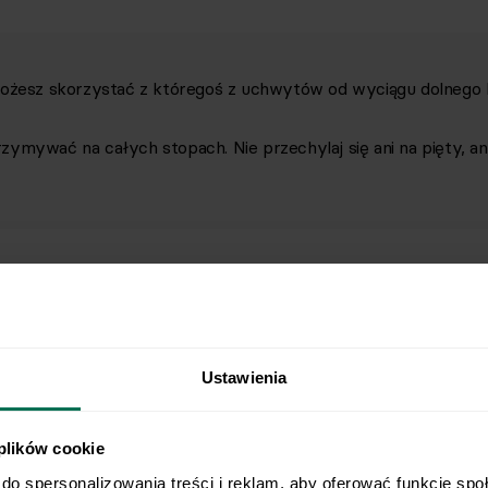
możesz skorzystać z któregoś z uchwytów od wyciągu dolnego 
ymywać na całych stopach. Nie przechylaj się ani na pięty, an
Ustawienia
 plików cookie
do spersonalizowania treści i reklam, aby oferować funkcje spo