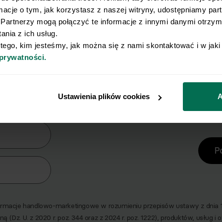
rmacje o tym, jak korzystasz z naszej witryny, udostępniamy pa
Partnerzy mogą połączyć te informacje z innymi danymi otrzyma
nia z ich usług.
 tego, kim jesteśmy, jak można się z nami skontaktować i w jak
 prywatności.
y Ci się osiągnięcie płaskiego brz
erz zestaw 10 najskuteczniejszych ćwiczeń na br
Ustawienia plików cookies
A
era
P
macje handlowo-marketingowe w rozumieniu przepisów ustawy z dnia 18 
ną (Dz. U. z 2020 r. poz. 344 oraz z 2024 r. poz. 1222), produktów, usług i