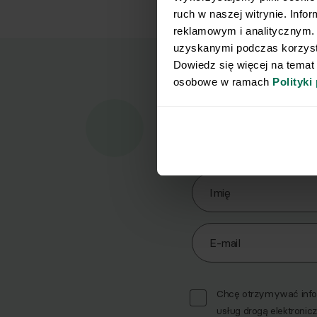
ruch w naszej witrynie. Info
reklamowym i analitycznym. 
uzyskanymi podczas korzysta
Dowiedz się więcej na temat
osobowe w ramach 
Polityki
Marz
Pobi
Zapisz się do Newslett
Imię
E-mail
Chcę otrzymywać infor
usług drogą elektronicz