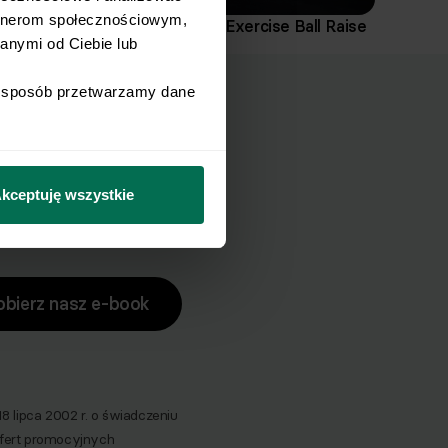
Z kontrolowanym wydechem wykonaj skłon ze sz
rtnerom społecznościowym, 
Reverse Plank on Exercise Ball Raise
nymi od Ciebie lub 
i sposób przetwarzamy dane 
ucha?
zuch.
kceptuję wszystkie
obierz nasz e-book
lipca 2002 r. o świadczeniu
 ofert promocyjnych