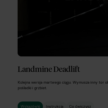
Landmine Deadlift
Kolejna wersja martwego ciągu. Wymusza inny tor ob
pośladki i grzbiet.
Wskazówki
Instrukcja
Co ćwiczysz