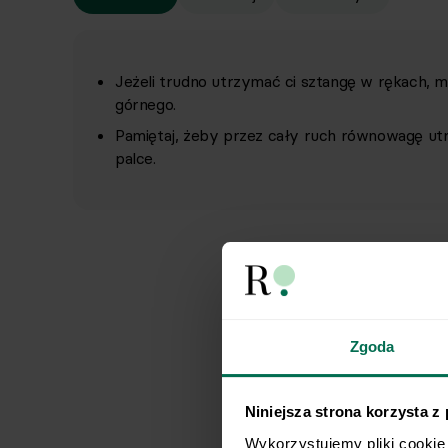
Jeżeli trudno utrzymać ci sztangę w rękach, 
górnego.
Pamiętaj, żeby przez cały ruch równowagę utrz
palce.
Zgoda
Niniejsza strona korzysta z
Wykorzystujemy pliki cookie 