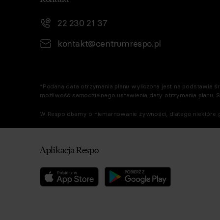
22 230 21 37
kontakt@centrumrespo.pl
*Podana data otrzymania planu wyliczona jest na podstawie śre
możliwość samodzielnego ustawienia daty otrzymania planu. 
W Respo dbamy o niemarnowanie żywności, dlatego niektóre g
Aplikacja Respo