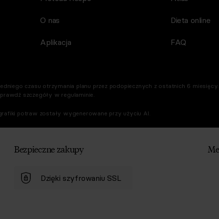
O nas
Dieta online
Aplikacja
FAQ
dniego czasu otrzymania planu przez podopiecznych z ostatnich 6 miesięcy. 
Sprawdź szczegóły w regulaminie.
rafiki potraw zostały wygenerowane przy użyciu AI.
Bezpieczne zakupy
Me
Dzięki szyfrowaniu SSL